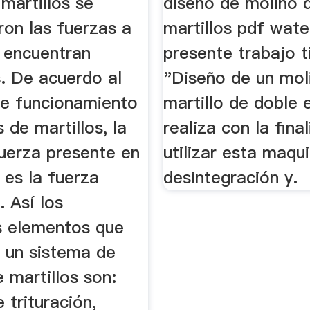
martillos se
diseño de molino 
ron las fuerzas a
martillos pdf water
e encuentran
presente trabajo t
. De acuerdo al
"Diseño de un mol
de funcionamiento
martillo de doble 
 de martillos, la
realiza con la fina
fuerza presente en
utilizar esta maqui
 es la fuerza
desintegración y.
. Así los
es elementos que
un sistema de
 martillos son:
 trituración,