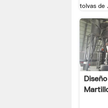
tolvas de .
Diseño
Martil