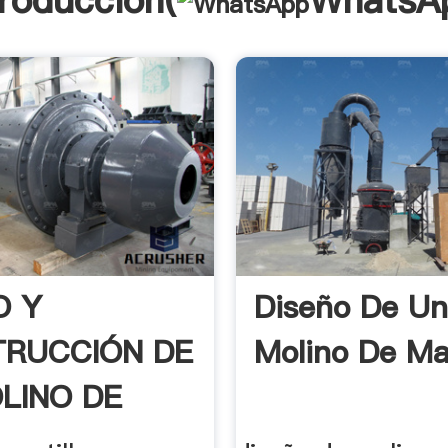
troducción(
WhatsA
O Y
Diseño De U
RUCCIÓN DE
Molino De Mar
LINO DE
LLOS .