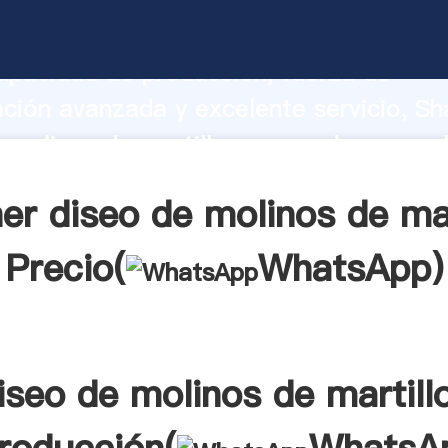
 molinos de martillos fabricante Agarr
apacidad de producción, fuerza de
ación avanzada y excelente servicio, Sh
 molinos de martillos proveedor crea el
alores a todos los clientes.
er diseo de molinos de mar
Precio(
WhatsApp
)
iseo de molinos de martill