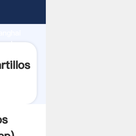
ando
anghai
 valor y
tillos
os