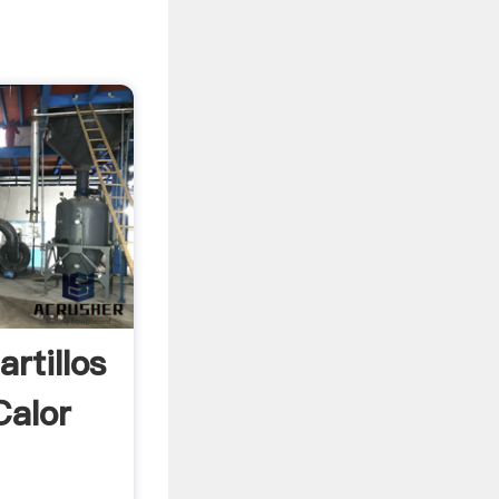
rtillos
Calor