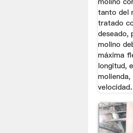
molino co
tanto del 
tratado c
deseado, p
molino de
máxima fle
longitud, 
molienda,
velocidad.