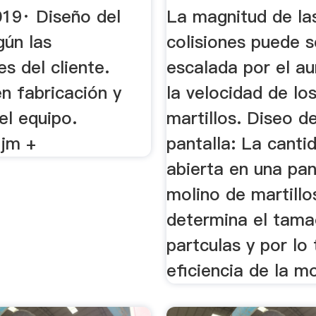
019· Diseño del
La magnitud de la
gún las
colisiones puede s
s del cliente.
escalada por el a
n fabricación y
la velocidad de los
el equipo.
martillos. Diseo de
ljm +
pantalla: La canti
abierta en una pan
molino de martillo
determina el tama
partculas y por lo 
eficiencia de la m