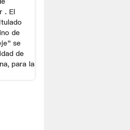
de
 . El
itulado
ino de
eje" se
lidad de
na, para la