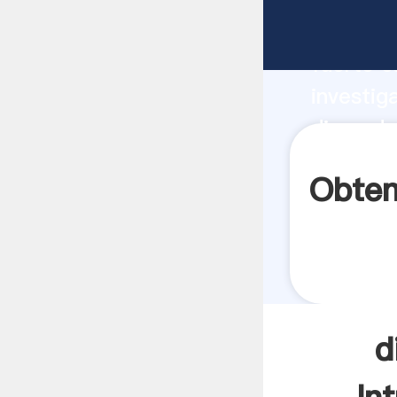
diseo de
fuerte c
investig
diseo de
aporta v
Obten
d