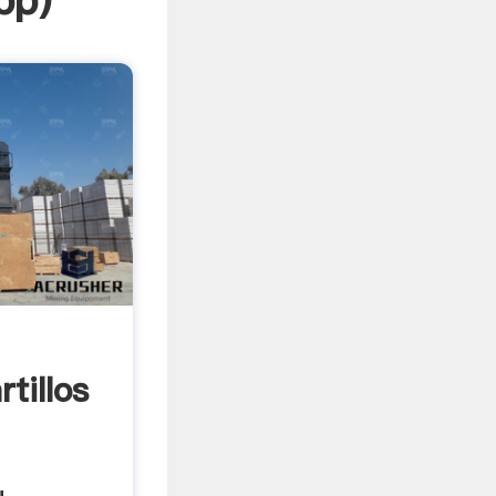
pp
)
n
tillos