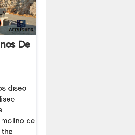
inos De
os diseo
diseo
s
 molino de
 the