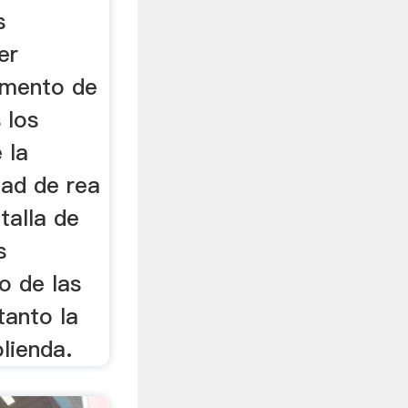
s
er
umento de
 los
 la
dad de rea
talla de
s
o de las
tanto la
olienda.