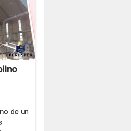
lino
eno de un
s