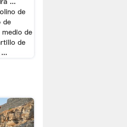
ra ...
olino de
o de
or medio de
rtillo de
...