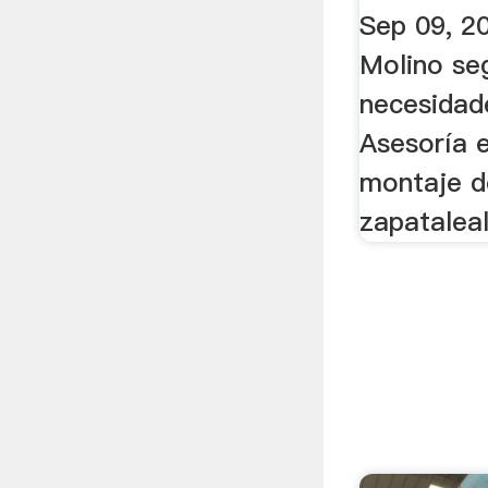
Sep 09, 2
Molino se
necesidade
Asesoría e
montaje d
zapatalea