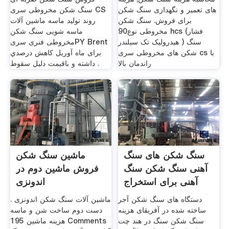
های تعمیر و نگهداری سنگ شکن
سنگ شکن مخروطی سری CS
برای فروش. سنگ شکن
روند تولید ماسه ماشین آلات
مخروطی نوع90 hcs (فشار
ماسه شویی سنگ شکن
هیدرولیک تک سیلندر ) سنگ
مخروطی فنری سریPY Brent
شکن های مخروطی سری cs با
برای ماه آوریل کاهش درصدي
راندمان بالا
داشته و باقیمت دلیل سقوط .
سنگ شکن های سنگ
ماشین سنگ شکن
آهنی سنگ شکن سنگ
فروش ماشین دوم در
آهنی برای استخراج
اندونزی
دستگاه های سنگ شکن آجر
ماشین آلات سنگ شکن اندونزی .
ساخته شده در آفریقای هزینه
دست دوم ساخت شن و ماسه
سنگ شکن سنگ در هند چت
هزینه ماشین 195 Comments