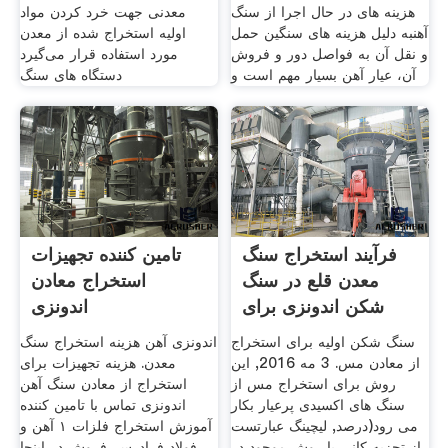
هزینه های در حال اجرا از سنگ
معدنی جهت خرد کردن مواد
آهنبه دلیل هزینه های سنگین حمل
اولیه استخراج شده از معدن
و نقل آن به فواصل دور و فروش
مورد استفاده قرار می‌گیرد
آن، عیار آهن بسیار مهم است و
دستگاه های سنگ
فرآیند استخراج سنگ
تامین کننده تجهیزات
معدن قلع در سنگ
استخراج معادن
شکن اندونزی برای
اندونزی
سنگ شکن اولیه برای استخراج
اندونزی آهن هزینه استخراج سنگ
از معادن مس. 3 مه 2016, این
معدن. هزینه تجهیزات برای
روش برای استخراج مس از
استخراج از معادن سنگ آهن
سنگ های اکسیدی پرعیار بکار
اندونزی تماس با تامین کننده
می رود(درصد, لیچینگ عبارتست
آموزش استخراج فلزات ۱ آهن و
از تجزیه کانی با روش موجود در
فولاد فرادرس. فروش در اینجا