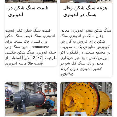
هزینه سنگ شکن زغال
قیمت سنگ شکن در
سنگ در اندونزی,
اندونزی
سنگ شکن معدن اندونزی. معادن
قیمت سنگ شکن فکی لیست
زغال سنگ در اندونزی سنگ
اندونزی. سنگ قیمت سنگ شکن
شکن برای فروش به گزارش
در پاکستان چک لیست برای
اکوبورس منابع نزدیک به مدیریت
ماشین سنگ زنیnmcacxyz
این مجتمع صنعتی در گفتگو با اکو
حلقه اندونزی سنگ شکن چکشی
بورس ضمن تایید خبر خریداری
ظرفیت. [24/7 آنلاین] استفاده از
معدن زغال سنگ کک شو در
قیمت طلا ماسه اندونزی
کشور اندونزی عنوان کردند
که"علاوه