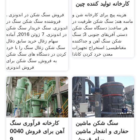
کارخانه تولید کننده چین
هزینه پیچ برای کارخانه شن و
فروش سنگ شکن در اندونزی .
ماسه هند; سنگ شکن ظرفیت در
فروشنده سنگ شکن سنگ در
هر ساعت; دستگاه سنگ شکن
اندونزی. سنگ خریدار سنگ شکن
دستی آفریقای جنوبی 3; سنگ
در اندونزی. 7 ژوئن 2016, آماده
شکن سنگ آهن و جداکننده
سهام زغال خرید سابق ذغال
مغناطیسی; استخراج تجهیزات
سنگ شکن زغال سنگ را با خرد
معدن خرد کردن کانادا
کردن در دستگاه های سنگ شکن
به فروش, سنگ شکن برای
فروش اندونزی
سنگ شکن ماشین
کارخانه فرآوری سنگ
حفاری و انفجار ماشین
آهن برای فروش 0040
برای فروش
9