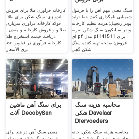
سنگ معدن مهم آهن را با فرمول
کارخانه فرآوری طلا برای فروش
شیمیایی نامگذاری کنید; خط تولید
اندونزی. سنگ شکن برای طلا,
پودر زنجبیل; هزینه تنظیم کارخانه
فولاد کارخانه فرآوری سرباره,
ویفر سیلیکون; سنگ شکن ضربه
طلا و و فروش کارخانه و معدن .
ای pf مدل pf141511 برای
دریافت قیمت استخراج طلا
فروش; صفحه تهیه کننده سنگ
کارخانه فرآوری در فیلیپین >>
شکن گچی
نرى الأسعار
محاسبه هزینه سنگ
برای سنگ آهن ماشین
شکن Davelaar
آلات DecobySan
Diervoeders
محاسبه هزینه سنگ شکن. خانه
معدن سنگ آهن در هند برای
محاسبه هزینه سنگ شکن; هزینه
فروش سنگ شکن ضربه ای