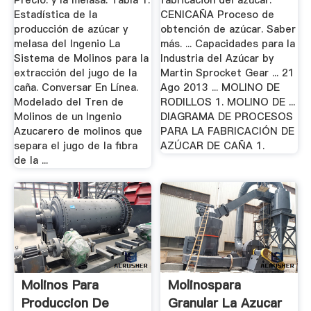
Precio. y la melasa: Tabla 1.
fabricacion del azucar.
Estadística de la
CENICAÑA Proceso de
producción de azúcar y
obtención de azúcar. Saber
melasa del Ingenio La
más. ... Capacidades para la
Sistema de Molinos para la
Industria del Azúcar by
extracción del jugo de la
Martin Sprocket Gear ... 21
caña. Conversar En Línea.
Ago 2013 ... MOLINO DE
Modelado del Tren de
RODILLOS 1. MOLINO DE ...
Molinos de un Ingenio
DIAGRAMA DE PROCESOS
Azucarero de molinos que
PARA LA FABRICACIÓN DE
separa el jugo de la fibra
AZÚCAR DE CAÑA 1.
de la ...
Molinos Para
Molinospara
Produccion De
Granular La Azucar