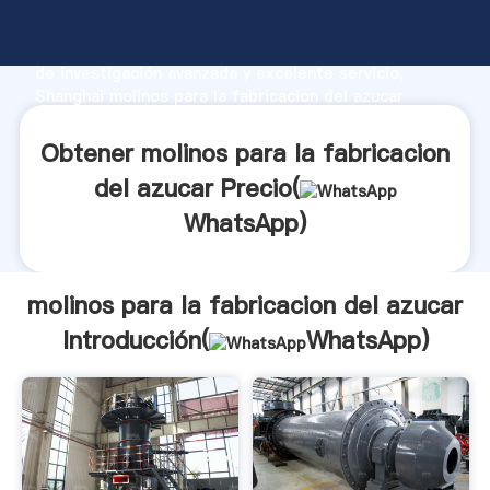
molinos para la fabricacion del azucar fabricante
Agarrando fuerte capacidad de producción, fuerza
de investigación avanzada y excelente servicio,
Shanghai molinos para la fabricacion del azucar
proveedor crea el valor y aporta valores a todos los
clientes.
Obtener molinos para la fabricacion
del azucar Precio(
WhatsApp
)
molinos para la fabricacion del azucar
Introducción(
WhatsApp
)