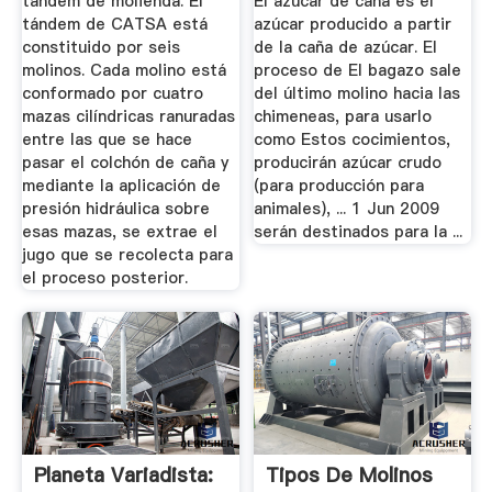
tándem de molienda. El
El azúcar de caña es el
tándem de CATSA está
azúcar producido a partir
constituido por seis
de la caña de azúcar. El
molinos. Cada molino está
proceso de El bagazo sale
conformado por cuatro
del último molino hacia las
mazas cilíndricas ranuradas
chimeneas, para usarlo
entre las que se hace
como Estos cocimientos,
pasar el colchón de caña y
producirán azúcar crudo
mediante la aplicación de
(para producción para
presión hidráulica sobre
animales), ... 1 Jun 2009
esas mazas, se extrae el
serán destinados para la ...
jugo que se recolecta para
el proceso posterior.
Planeta Variadista:
Tipos De Molinos