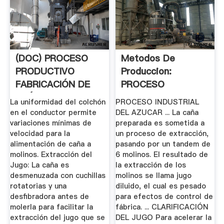
(DOC) PROCESO
Metodos De
PRODUCTIVO
Produccion:
FABRICACIÓN DE
PROCESO
AZÚCAR DE .
INDUSTRIAL DEL
La uniformidad del colchón
PROCESO INDUSTRIAL
AZUCAR
en el conductor permite
DEL AZUCAR ... La caña
variaciones mínimas de
preparada es sometida a
velocidad para la
un proceso de extracción,
alimentación de caña a
pasando por un tandem de
molinos. Extracción del
6 molinos. El resultado de
Jugo: La caña es
la extracción de los
desmenuzada con cuchillas
molinos se llama jugo
rotatorias y una
diluido, el cual es pesado
desfibradora antes de
para efectos de control de
molerla para facilitar la
fábrica. ... CLARIFICACIÓN
extracción del jugo que se
DEL JUGO Para acelerar la