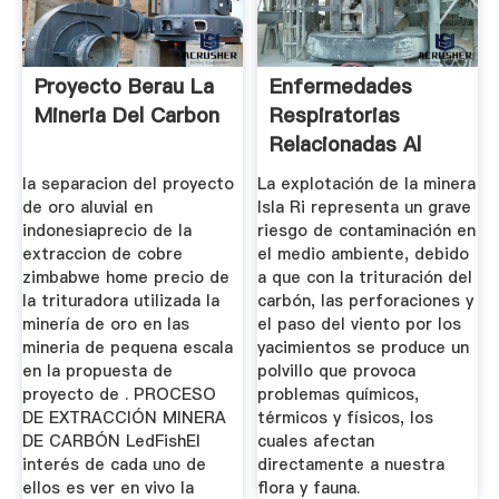
Proyecto Berau La
Enfermedades
Mineria Del Carbon
Respiratorias
Relacionadas Al
Polvillo De Carbón
la separacion del proyecto
La explotación de la minera
de oro aluvial en
Isla Ri representa un grave
indonesiaprecio de la
riesgo de contaminación en
extraccion de cobre
el medio ambiente, debido
zimbabwe home precio de
a que con la trituración del
la trituradora utilizada la
carbón, las perforaciones y
minería de oro en las
el paso del viento por los
mineria de pequena escala
yacimientos se produce un
en la propuesta de
polvillo que provoca
proyecto de . PROCESO
problemas químicos,
DE EXTRACCIÓN MINERA
térmicos y físicos, los
DE CARBÓN LedFishEl
cuales afectan
interés de cada uno de
directamente a nuestra
ellos es ver en vivo la
flora y fauna.