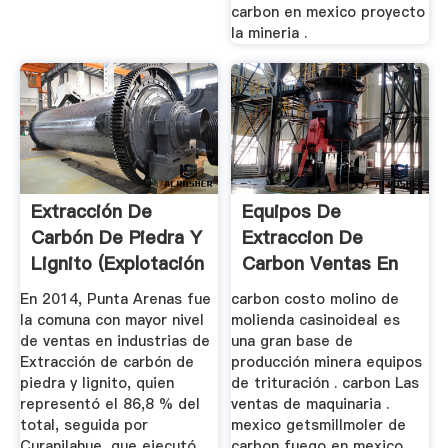
carbon en mexico proyecto
la mineria .
Extracción De
Equipos De
Carbón De Piedra Y
Extraccion De
Lignito (Explotación
Carbon Ventas En
De ...
Mexico
En 2014, Punta Arenas fue
carbon costo molino de
la comuna con mayor nivel
molienda casinoideal es
de ventas en industrias de
una gran base de
Extracción de carbón de
producción minera equipos
piedra y lignito, quien
de trituración . carbon Las
representó el 86,8 % del
ventas de maquinaria .
total, seguida por
mexico getsmillmoler de
Curanilahue, que ejecutó
carbon fuego en mexico .