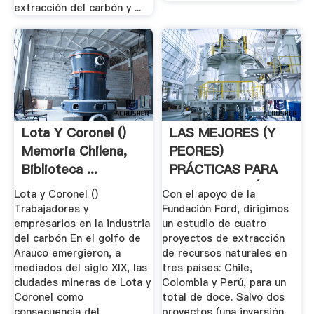
extracción del carbón y ...
Lota Y Coronel ()
LAS MEJORES (Y
Memoria Chilena,
PEORES)
Biblioteca ...
PRÁCTICAS PARA
LA EXTRACCIÓN .
Lota y Coronel ()
Con el apoyo de la
Trabajadores y
Fundación Ford, dirigimos
empresarios en la industria
un estudio de cuatro
del carbón En el golfo de
proyectos de extracción
Arauco emergieron, a
de recursos naturales en
mediados del siglo XIX, las
tres países: Chile,
ciudades mineras de Lota y
Colombia y Perú, para un
Coronel como
total de doce. Salvo dos
consecuencia del
proyectos (una inversión