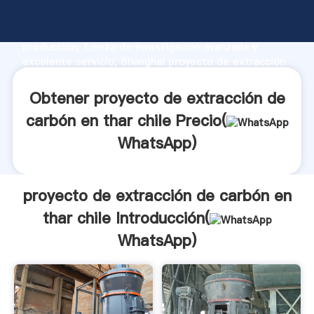
proyecto de extracción de carbón en thar chile
fabricante Agarrando fuerte capacidad de
producción, fuerza de investigación avanzada y
excelente servicio, Shanghai proyecto de extracción
de carbón en thar chile proveedor crea el valor y
aporta valores a todos los clientes.
Obtener proyecto de extracción de
carbón en thar chile Precio(
WhatsApp
)
proyecto de extracción de carbón en
thar chile Introducción(
WhatsApp
)