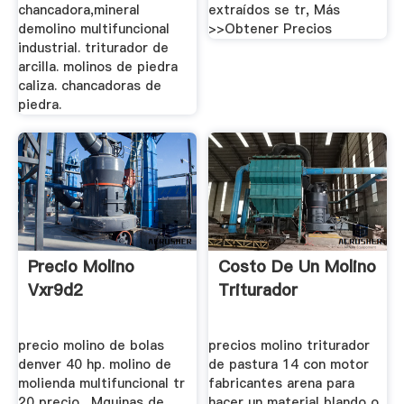
chancadora,mineral
extraídos se tr, Más
demolino multifuncional
>>Obtener Precios
industrial. triturador de
arcilla. molinos de piedra
caliza. chancadoras de
piedra.
Precio Molino
Costo De Un Molino
Vxr9d2
Triturador
precio molino de bolas
precios molino triturador
denver 40 hp. molino de
de pastura 14 con motor
molienda multifuncional tr
fabricantes arena para
20 precio . Mquinas de
hacer un material blando o