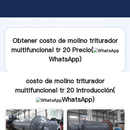
costo de molino triturador multifuncional tr 20
fabricante Agarrando fuerte capacidad de
producción, fuerza de investigación avanzada y
excelente servicio, Shanghai costo de molino
triturador multifuncional tr 20 proveedor crea el
valor y aporta valores a todos los clientes.
Obtener costo de molino triturador
multifuncional tr 20 Precio(
WhatsApp
)
costo de molino triturador
multifuncional tr 20 Introducción(
WhatsApp
)