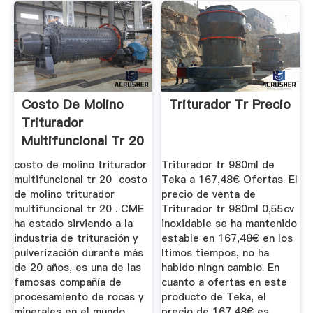
Costo De Molino
Triturador Tr Precio
Triturador
Multifuncional Tr 20
costo de molino triturador
Triturador tr 980ml de
multifuncional tr 20 costo
Teka a 167,48€ Ofertas. El
de molino triturador
precio de venta de
multifuncional tr 20 . CME
Triturador tr 980ml 0,55cv
ha estado sirviendo a la
inoxidable se ha mantenido
industria de trituración y
estable en 167,48€ en los
pulverización durante más
ltimos tiempos, no ha
de 20 años, es una de las
habido ningn cambio. En
famosas compañía de
cuanto a ofertas en este
procesamiento de rocas y
producto de Teka, el
minerales en el mundo.
precio de 167,48€ es