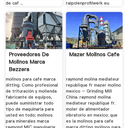
de caf ...
raipolenprofilwerk eu.
Proveedores De
Mazer Molinos Cafe
Molinos Marca
Bezzera
molinos para cafe marca
raymond molina mediateur
ditting. Como profesional
republique fr mazer molino
de trituración y molienda
mexico – Grinding Mill
fabricante de equipos,
China. raymond molina
puede suministrar todo
mediateur republique fr.
tipo de maquinaria para
moler de alimentador
usted en todo; molinos
vibratorio en mexico; que
para minerales marca
es la molinos para cafe
raymond MIC maquinaria;
marca ditting molinos para