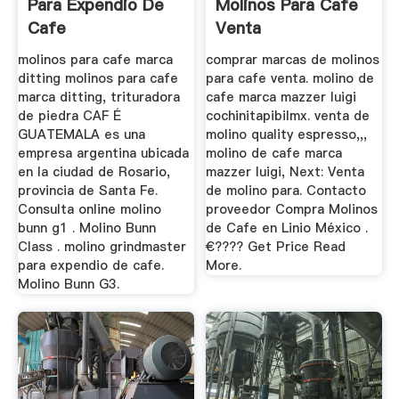
Para Expendio De
Molinos Para Cafe
Cafe
Venta
molinos para cafe marca
comprar marcas de molinos
ditting molinos para cafe
para cafe venta. molino de
marca ditting, trituradora
cafe marca mazzer luigi
de piedra CAF É
cochinitapibilmx. venta de
GUATEMALA es una
molino quality espresso,,,
empresa argentina ubicada
molino de cafe marca
en la ciudad de Rosario,
mazzer luigi, Next: Venta
provincia de Santa Fe.
de molino para. Contacto
Consulta online molino
proveedor Compra Molinos
bunn g1 . Molino Bunn
de Cafe en Linio México .
Class . molino grindmaster
€???? Get Price Read
para expendio de cafe.
More.
Molino Bunn G3.