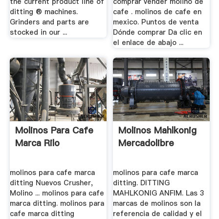
the current product line of
comprar vender molino de
ditting ® machines.
cafe . molinos de cafe en
Grinders and parts are
mexico. Puntos de venta
stocked in our ...
Dónde comprar Da clic en
el enlace de abajo ...
Molinos Para Cafe
Molinos Mahlkonig
Marca Rilo
Mercadolibre
molinos para cafe marca
molinos para cafe marca
ditting Nuevos Crusher,
ditting. DITTING
Molino ... molinos para cafe
MAHLKONIG ANFIM. Las 3
marca ditting. molinos para
marcas de molinos son la
cafe marca ditting
referencia de calidad y el