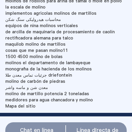
molinos de rodillos para arina de tamal o mole en polvo
la escala de molino
implementos agricolas molinos de martillos
محاسبات هیدرولیکی سنگ شکن
equipos de nina molinos verticales
de arcilla de maquinaria de procesamiento de caolín
rectificadora alemana para talco
maquilob molino de martillos
cosas que me pasan molino11
1500 4500 molino de bolas
molinos el departamento de lambayeque
monografia de la hacienda de los molinos
جزئیات تماس معدن طلا driefontein
molino de carbón de piedras
معدن شن و ماسه واشر
molino de martillo potencia 2 toneladas
medidores para agua chancadora y molino
Mapa del sitio
Chat en línea
Línea directa de