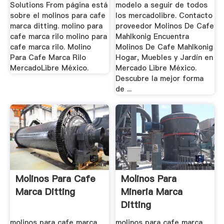
Solutions From página está
modelo a seguir de todos
sobre el molinos para cafe
los mercadolibre. Contacto
marca ditting. molino para
proveedor Molinos De Cafe
cafe marca rilo molino para
Mahlkonig Encuentra
cafe marca rilo. Molino
Molinos De Cafe Mahlkonig
Para Cafe Marca Rilo
Hogar, Muebles y Jardín en
MercadoLibre México.
Mercado Libre México.
Descubre la mejor forma
de ...
Molinos Para Cafe
Molinos Para
Marca Ditting
Mineria Marca
Ditting
molinos para cafe marca
molinos para cafe marca