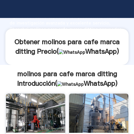
molinos para cafe marca ditting fabricante
Agarrando fuerte capacidad de producción, fuerza
de investigación avanzada y excelente servicio,
Shanghai molinos para cafe marca ditting proveedor
crea el valor y aporta valores a todos los clientes.
Obtener molinos para cafe marca
ditting Precio(
WhatsApp
)
molinos para cafe marca ditting
Introducción(
WhatsApp
)