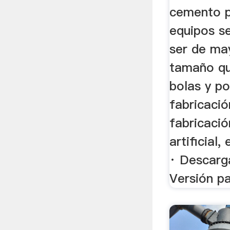
cemento p
equipos s
ser de ma
tamaño qu
bolas y po
fabricaci
fabricaci
artificial,
· Descarg
Versión pa