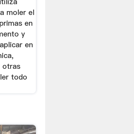
tiliza
a moler el
 primas en
emento y
aplicar en
mica,
y otras
ler todo