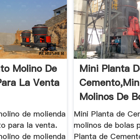
o Molino De
Mini Planta 
Para La Venta
Cemento,Min
Molinos De B
Para La ...
olino de molienda
Mini Planta de Ce
o para la venta.
molinos de bolas p
olino de molienda
Planta de Cement