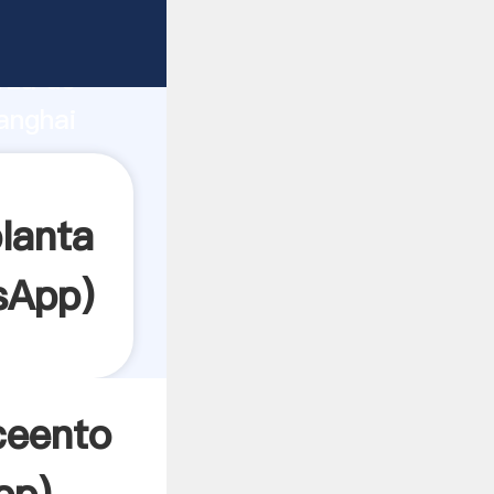
te
rza de
anghai
or crea
lanta
sApp
)
ceento