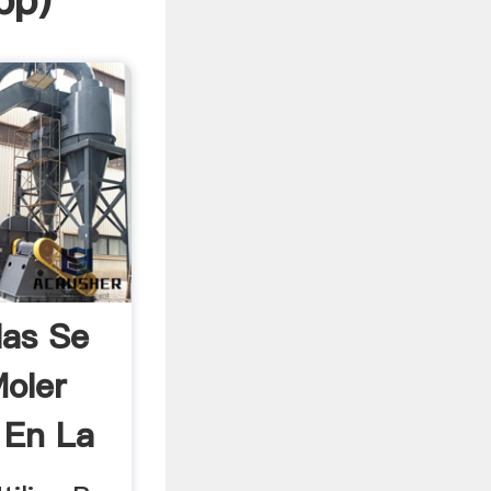
pp
)
las Se
Moler
 En La