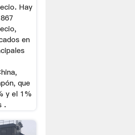
recio. Hay
7867
ecio,
icados en
ncipales
hina,
apón, que
% y el 1%
 .