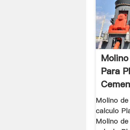
Molino
Para P
Cemen
Molino de 
calculo P
Molino de 