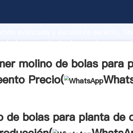
e bolas para planta de ceento fabrican
o fuerte capacidad de producción, fue
ación avanzada y excelente servicio, Sh
e bolas para planta de ceento proveed
 y aporta valores a todos los clientes.
ner molino de bolas para p
eento Precio(
What
o de bolas para planta de 