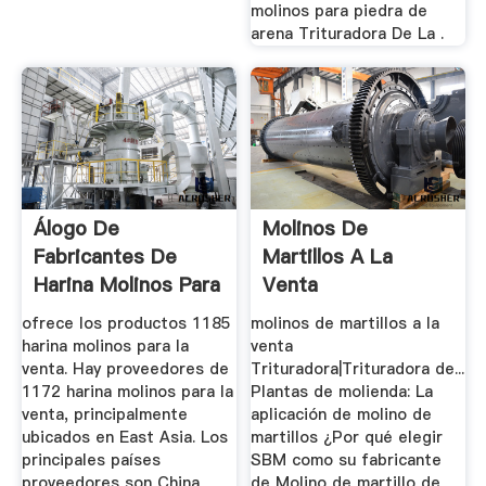
molinos para piedra de
arena Trituradora De La .
Álogo De
Molinos De
Fabricantes De
Martillos A La
Harina Molinos Para
Venta
La Venta De ...
ofrece los productos 1185
molinos de martillos a la
harina molinos para la
venta
venta. Hay proveedores de
Trituradora|Trituradora de...
1172 harina molinos para la
Plantas de molienda: La
venta, principalmente
aplicación de molino de
ubicados en East Asia. Los
martillos ¿Por qué elegir
principales países
SBM como su fabricante
proveedores son China
de Molino de martillo de