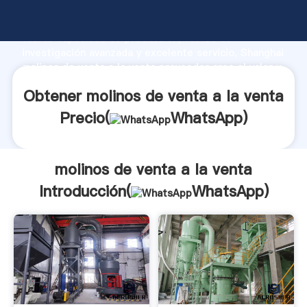
molinos de venta a la venta fabricante Agarrando
fuerte capacidad de producción, fuerza de
investigación avanzada y excelente servicio, Shanghai
molinos de venta a la venta proveedor crea el valor y
aporta valores a todos los clientes.
Obtener molinos de venta a la venta
Precio(
WhatsApp
)
molinos de venta a la venta
Introducción(
WhatsApp
)