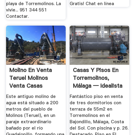
playa de Torremolinos. La
Gratis! Chat en línea
vivie... 951 344 551
Contactar.
Molino En Venta
Casas Y Pisos En
Teruel Molinos
Torremolinos,
Venta Casas
Málaga — Idealista
Rurales Y ...
Este antiguo molino de
Fantástico piso en venta
agua está situado a 200
de tres dormitorios con
metros del pueblo de
terraza de 55m2 en
Molinos (Teruel), en un
Torremolinos en el
paraje extraordinario
Bajondillo, Málaga, Costa
bañado por el río
del Sol. Con piscina y p. 26.
Guadalopillo, formando una
Destacado. Piso en El