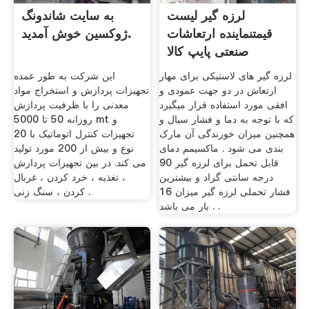
لرزه گیر لیست
به سایت شاندونگ
قیمتنماینده ارتعاشات
ژوکسین خوش آمدید.
صنعتی پایپ کالا
لرزه گیر های لاستیکی برای مهار
این شرکت به طور عمده
ارتعاش در دو جهت عمودی و
تجهیزات پردازش و استخراج مواد
افقی مورد استفاده قرار میگیرد
معدنی را با ظرفیت پردازش
که با توجه به دما و فشار سیال و
روزانه 50 تا 5000 mt و
همچنین میزان خورندگی آن مارک
تجهیزات کنترل اتوماتیک با 20
بندی می شود . ماکسیمم دمای
نوع و بیش از 200 مورد تولید
قابل تحمل برای لرزه گیر 90
می کند. در بین تجهیزات پردازش
درجه سانتی گراد و بیشترین
، تغذیه ، خرد کردن ، غربال
فشار تحملی لرزه گیر میزان 16
کردن ، سنگ زنی .
بار می باشد . .