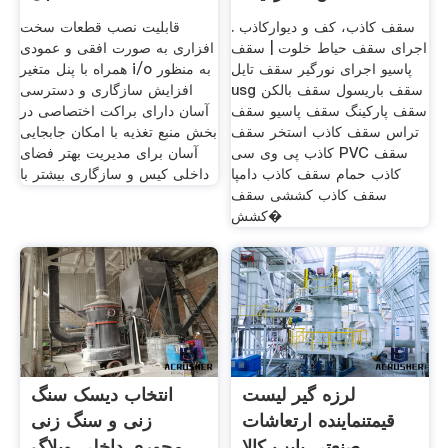
سقف کاذب، کف و دیوارکاذب .
قابلیت نصب قطعات سخت
اجرای سقف حیاط خلوت | سقف
افزاری به صورت افقی و عمودی
پاسیو اجرای نورگیر سقف تایل
همراه با پنل متغیر i/o به منظور
usg سقف باریسول سقف بالکن
افزایش سازگاری و دسترسی
سقف پارکینگ سقف پاسیو سقف
آسان دارای براکت اختصاصی در
تراس سقف کاذب استخر سقف
بخش منبع تغذیه با امکان جابجایی
کاذب پی وی سی PVC سقف
آسان برای مدیریت بهتر فضای
کاذب حمام سقف کاذب دامپا
داخلی کیس و سازگاری بیشتر با
سقف کاذب کششی سقف
کشش�
لرزه گیر لیست
انتخاب دیسک سنگ
قیمتنماینده ارتعاشات
زنی و سنگ زنی
صنعتی پایپ کالا
محوری داخلی وبلاگ .