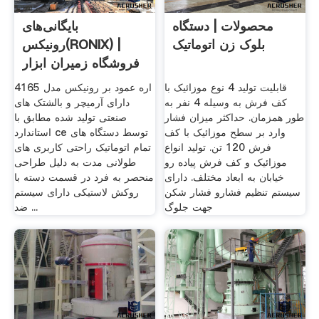
محصولات | دستگاه
بایگانی‌های
بلوک زن اتوماتیک
رونیکس(RONIX) |
فروشگاه زمیران ابزار
قابلیت تولید 4 نوع موزائیک با
اره عمود بر رونیکس مدل 4165
کف فرش به وسیله 4 نفر به
دارای آرمیچر و بالشتک های
طور همزمان. حداکثر میزان فشار
صنعتی تولید شده مطابق با
وارد بر سطح موزائیک با کف
استاندارد ce توسط دستگاه های
فرش 120 تن. تولید انواع
تمام اتوماتیک راحتی کاربری های
موزائیک و کف فرش پیاده رو
طولانی مدت به دلیل طراحی
خیابان به ابعاد مختلف. دارای
منحصر به فرد در قسمت دسته با
سیستم تنظیم فشارو فشار شکن
روکش لاستیکی دارای سیستم
جهت جلوگ
ضد ...