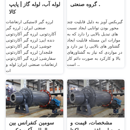
گروه صنعتی .
لوله آب، لوله گاز | پایپ
کالا
گیربکس آویز به دلیل قابلیت چند
لرزه گیر لاستیکی ارتعاشات
محور بودن توانایی ایجاد نسبت
صنعتی ایران ; لرزه گیر
های تبدیل بالایی را دارد که به
آکاردئونی. لرزه گیر آکاردئونی
موازات این مسئله قابلیت ایجاد
دنده ایی; لرزه گیر آکاردئونی
گشتاور های بالایی را نیز دارد و
جوشی; لرزه گیر آکاردئونی
در مواردی که نیاز به گشتاورهای
فلنجدار; لرزه گیر آکاردئونی
بالا و کارکرد به صورت دائم کار
سفارشی; لرزه گیر آکاردئونی
است ...
ارتعاشات صنعتی ایران; لوله و
ات
مشخصات، قیمت و
سومین کنفرانس بین