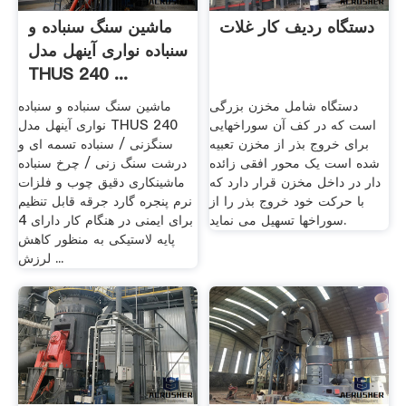
دستگاه ردیف کار غلات
ماشین سنگ سنباده و
سنباده نواری آینهل مدل
THUS 240 ...
دستگاه شامل مخزن بزرگی
ماشین سنگ سنباده و سنباده
است که در کف آن سوراخهایی
نواری آینهل مدل THUS 240
برای خروج بذر از مخزن تعبیه
سنگزنی / سنباده تسمه ای و
شده است یک محور افقی زائده
درشت سنگ زنی / چرخ سنباده
دار در داخل مخزن قرار دارد که
ماشینکاری دقیق چوب و فلزات
با حرکت خود خروج بذر را از
نرم پنجره گارد جرقه قابل تنظیم
سوراخها تسهیل می نماید.
برای ایمنی در هنگام کار دارای 4
پایه لاستیکی به منظور کاهش
لرزش ...