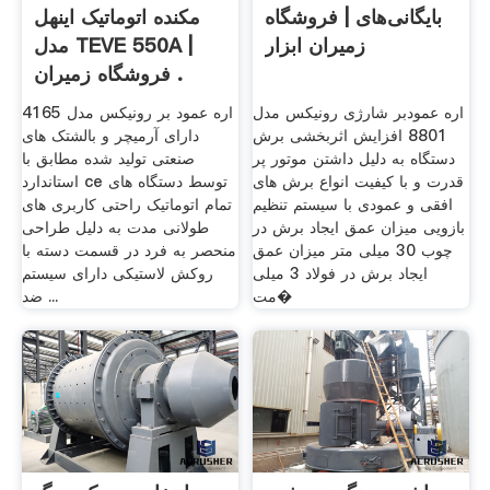
بایگانی‌های | فروشگاه
مکنده اتوماتیک اینهل
زمیران ابزار
مدل TEVE 550A |
فروشگاه زمیران .
اره عمودبر شارژی رونیکس مدل
اره عمود بر رونیکس مدل 4165
8801 افزایش اثربخشی برش
دارای آرمیچر و بالشتک های
دستگاه به دلیل داشتن موتور پر
صنعتی تولید شده مطابق با
قدرت و با کیفیت انواع برش های
استاندارد ce توسط دستگاه های
افقی و عمودی با سیستم تنظیم
تمام اتوماتیک راحتی کاربری های
بازویی میزان عمق ایجاد برش در
طولانی مدت به دلیل طراحی
چوب 30 میلی متر میزان عمق
منحصر به فرد در قسمت دسته با
ایجاد برش در فولاد 3 میلی
روکش لاستیکی دارای سیستم
مت�
ضد ...