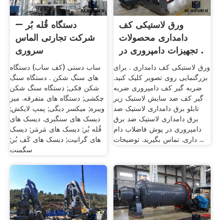
ورق لاستیکی کف
دستگاه قُله بُر –
دامداری محصولات
شرکت تجارتی الماس
تجهیزات دامپروری در .
سروری
ورق لاستیکی کف دامداری . برای
ساب دستی (کف ساب) دستگاه
بزرگنمایی روی تصویر کلیک کنید.
های سنگ شکن . دستگاه سنگ
ضربه گیر کف دامپروری ضربه
شکن فکی; دستگاه سنگ شکن
گیر کف ضد سایش لاستیک زیر
چکشی; دستگاه های متفرقه. میز
تابلو برق دامداری لاستیک ضد
ویبره; میکسر دیگی; پمپ لایکش;
برق دامداری لاستیک ضد برق
دیسک های سنگبری. دیسک های
دامپروری در پوش فاضلاب دام
قُله بُر; دیسک های مَرمَر; دیسک
داری. تماس بگیرید. توضیحات ...
های گرانیت; دیسک های کَف بُر;
سگمنت