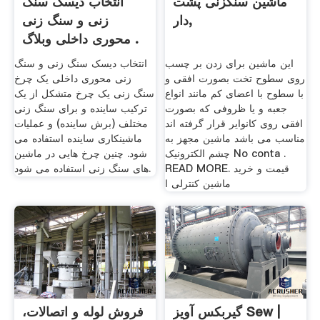
ماشین سنگزنی پشت
انتخاب دیسک سنگ
دار,
زنی و سنگ زنی
محوری داخلی وبلاگ .
این ماشین برای زدن بر چسب
انتخاب دیسک سنگ زنی و سنگ
روی سطوح تخت بصورت افقی و
زنی محوری داخلی یک چرخ
با سطوح با اعضای کم مانند انواع
سنگ زنی یک چرخ متشکل از یک
جعبه و یا ظروفی که بصورت
ترکیب ساینده و برای سنگ زنی
افقی روی کانوایر قرار گرفته اند
مختلف (برش ساینده) و عملیات
مناسب می باشد ماشین مجهز به
ماشینکاری ساینده استفاده می
چشم الکترونیک No conta .
شود. چنین چرخ هایی در ماشین
READ MORE. قیمت و خرید
های سنگ زنی استفاده می شود.
ماشین کنترلی ا
گیربکس آویز Sew |
فروش لوله و اتصالات،