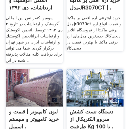
خرید اره افقی بر ماکیتا
المللی آکوستیک و
مدلJR3070CT | .
ارتعاشات، دی ۱۳۹۲
خرید اینترنتی اره افقی بر ماکیتا
سومین کنفرانس بین المللی
مدلjr3070ct و قیمت انواع اره
آکوستیک و ارتعاشات در تاریخ ۴
برقی ماکیتا از فروشگاه آنلاین
دی ۱۳۹۲ توسط ،انجمن آکوستیک
دیجی‌کالا. جدیدترین مدل‌های اره
و ارتعاشات ایرانانجمن آكوستيك
برقی ماکیتا با بهترین قیمت در
و ارتعاشات ايران در شهر تهران
دیجی‌کالا
برگزار گردید. شما می توانید
برای دریافت کلیه مقالات پذیرفته
شده در این ...
دستگاه تست کشش
لیون کامپیوتر | قیمت و
سروو الکتریکال از
خرید کامپیوتر و سیستم
ظرفیت Kg 100 تا .
اسمبل .