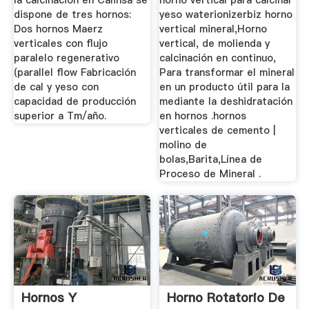
la calcinación en Calinsa se
horno vertical para calcinar
dispone de tres hornos:
yeso waterionizerbiz horno
Dos hornos Maerz
vertical mineral,Horno
verticales con flujo
vertical, de molienda y
paralelo regenerativo
calcinación en continuo,
(parallel flow Fabricación
Para transformar el mineral
de cal y yeso con
en un producto útil para la
capacidad de producción
mediante la deshidratación
superior a Tm/año.
en hornos .hornos
verticales de cemento |
molino de
bolas,Barita,Línea de
Proceso de Mineral .
Hornos Y
Horno Rotatorio De