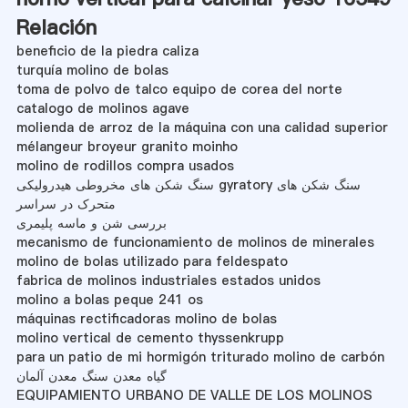
Relación
beneficio de la piedra caliza
turquía molino de bolas
toma de polvo de talco equipo de corea del norte
catalogo de molinos agave
molienda de arroz de la máquina con una calidad superior
mélangeur broyeur granito moinho
molino de rodillos compra usados
سنگ شکن های مخروطی هیدرولیکی gyratory سنگ شکن های
متحرک در سراسر
بررسی شن و ماسه پلیمری
mecanismo de funcionamiento de molinos de minerales
molino de bolas utilizado para feldespato
fabrica de molinos industriales estados unidos
molino a bolas peque 241 os
máquinas rectificadoras molino de bolas
molino vertical de cemento thyssenkrupp
para un patio de mi hormigón triturado molino de carbón
گیاه معدن سنگ معدن آلمان
EQUIPAMIENTO URBANO DE VALLE DE LOS MOLINOS