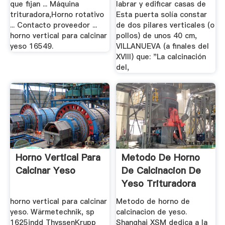
que fijan ... Máquina
labrar y edificar casas de
trituradora,Horno rotativo
Esta puerta solía constar
... Contacto proveedor ...
de dos pilares verticales (o
horno vertical para calcinar
pollos) de unos 40 cm,
yeso 16549.
VILLANUEVA (a finales del
XVIII) que: "La calcinación
del,
Horno Vertical Para
Metodo De Horno
Calcinar Yeso
De Calcinacion De
Yeso Trituradora
De Cono
horno vertical para calcinar
Metodo de horno de
yeso. Wärmetechnik, sp
calcinacion de yeso.
1625indd ThyssenKrupp
Shanghai XSM dedica a la