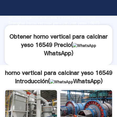
horno vertical para calcinar yeso 16549 fabricante
Agarrando fuerte capacidad de producción, fuerza
de investigación avanzada y excelente servicio,
Shanghai horno vertical para calcinar yeso 16549
proveedor crea el valor y aporta valores a todos los
clientes.
Obtener horno vertical para calcinar
yeso 16549 Precio(
WhatsApp
)
horno vertical para calcinar yeso 16549
Introducción(
WhatsApp
)