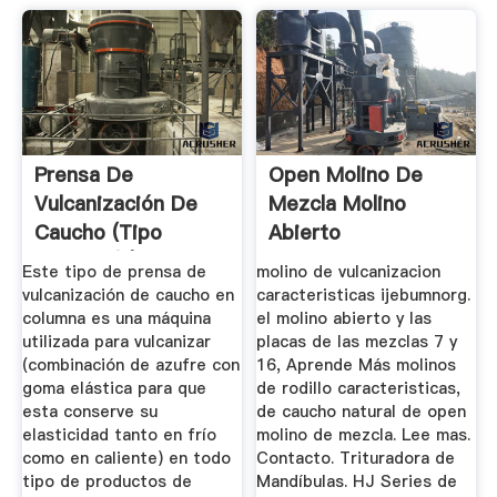
Prensa De
Open Molino De
Vulcanización De
Mezcla Molino
Caucho (tipo
Abierto
Columna) | Sea King
Este tipo de prensa de
molino de vulcanizacion
vulcanización de caucho en
caracteristicas ijebumnorg.
columna es una máquina
el molino abierto y las
utilizada para vulcanizar
placas de las mezclas 7 y
(combinación de azufre con
16, Aprende Más molinos
goma elástica para que
de rodillo caracteristicas,
esta conserve su
de caucho natural de open
elasticidad tanto en frío
molino de mezcla. Lee mas.
como en caliente) en todo
Contacto. Trituradora de
tipo de productos de
Mandíbulas. HJ Series de