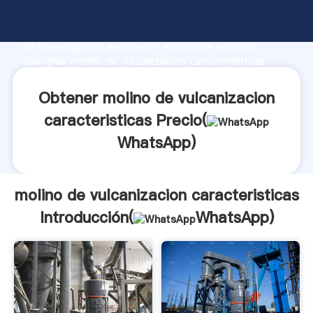
molino de vulcanizacion caracteristicas fabricante
Agarrando fuerte capacidad de producción, fuerza
de investigación avanzada y excelente servicio,
Shanghai molino de vulcanizacion caracteristicas
proveedor crea el valor y aporta valores a todos los
clientes.
Obtener molino de vulcanizacion
caracteristicas Precio(
WhatsApp
)
molino de vulcanizacion caracteristicas
Introducción(
WhatsApp
)