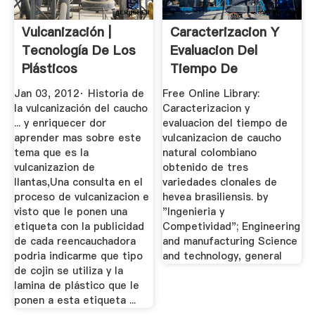
Vulcanización |
Caracterizacion Y
Tecnología De Los
Evaluacion Del
Plásticos
Tiempo De
Vulcanizacion ...
Jan 03, 2012· Historia de
Free Online Library:
la vulcanización del caucho
Caracterizacion y
... y enriquecer dor
evaluacion del tiempo de
aprender mas sobre este
vulcanizacion de caucho
tema que es la
natural colombiano
vulcanizazion de
obtenido de tres
llantas,Una consulta en el
variedades clonales de
proceso de vulcanizacion e
hevea brasiliensis. by
visto que le ponen una
"Ingenieria y
etiqueta con la publicidad
Competividad"; Engineering
de cada reencauchadora
and manufacturing Science
podria indicarme que tipo
and technology, general
de cojin se utiliza y la
lamina de plástico que le
ponen a esta etiqueta ...