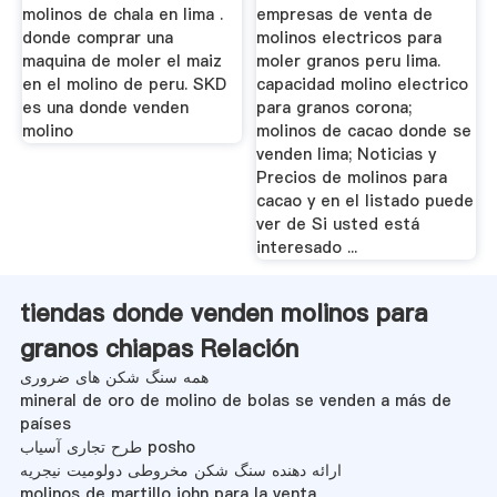
molinos de chala en lima .
empresas de venta de
donde comprar una
molinos electricos para
maquina de moler el maiz
moler granos peru lima.
en el molino de peru. SKD
capacidad molino electrico
es una donde venden
para granos corona;
molino
molinos de cacao donde se
venden lima; Noticias y
Precios de molinos para
cacao y en el listado puede
ver de Si usted está
interesado ...
tiendas donde venden molinos para
granos chiapas Relación
همه سنگ شکن های ضروری
mineral de oro de molino de bolas se venden a más de
países
طرح تجاری آسیاب posho
ارائه دهنده سنگ شکن مخروطی دولومیت نیجریه
molinos de martillo john para la venta