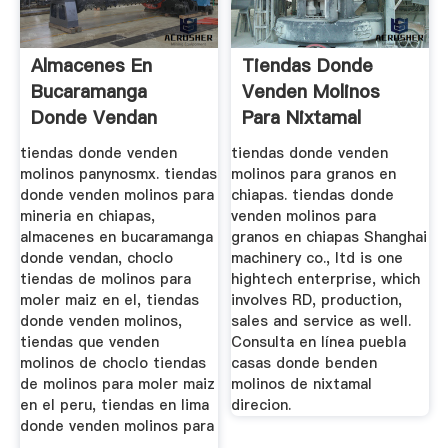
Almacenes En
Tiendas Donde
Bucaramanga
Venden Molinos
Donde Vendan
Para Nixtamal
Molinos Para Moler
tiendas donde venden
tiendas donde venden
.
molinos panynosmx. tiendas
molinos para granos en
donde venden molinos para
chiapas. tiendas donde
mineria en chiapas,
venden molinos para
almacenes en bucaramanga
granos en chiapas Shanghai
donde vendan, choclo
machinery co., ltd is one
tiendas de molinos para
hightech enterprise, which
moler maiz en el, tiendas
involves RD, production,
donde venden molinos,
sales and service as well.
tiendas que venden
Consulta en línea puebla
molinos de choclo tiendas
casas donde benden
de molinos para moler maiz
molinos de nixtamal
en el peru, tiendas en lima
direcion.
donde venden molinos para
...