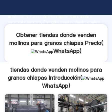
tiendas donde venden molinos para granos chiapas
fabricante Agarrando fuerte capacidad de
producción, fuerza de investigación avanzada y
excelente servicio, Shanghai tiendas donde venden
molinos para granos chiapas proveedor crea el valor
y aporta valores a todos los clientes.
Obtener tiendas donde venden
molinos para granos chiapas Precio(
WhatsApp
)
tiendas donde venden molinos para
granos chiapas Introducción(
WhatsApp
)