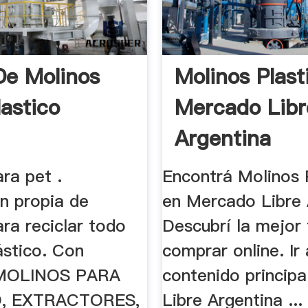
De Molinos
Molinos Plast
lastico
Mercado Libr
Argentina
ra pet .
Encontrá Molinos 
ón propia de
en Mercado Libre 
ra reciclar todo
Descubrí la mejor
ástico. Con
comprar online. Ir 
 MOLINOS PARA
contenido princip
, EXTRACTORES,
Libre Argentina ...