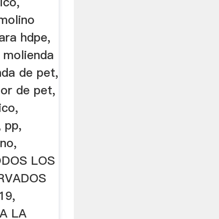
ico,
 molino
ara hdpe,
, molienda
nda de pet,
dor de pet,
ico,
 pp,
eno,
 TODOS LOS
RVADOS
19,
A LA