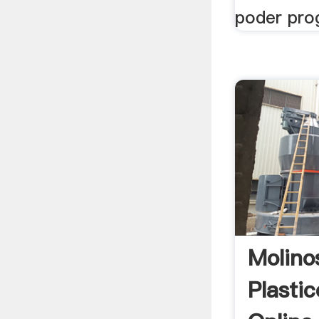
poder prog
Molino
Plasti