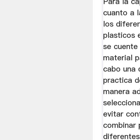
Para la ca
DE CV
cuanto a l
los difere
plasticos 
se cuente 
material p
cabo una 
practica 
manera a
selecciona
evitar con
combinar 
diferentes