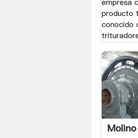
empresa c
producto 
conocido 
triturador
Molino