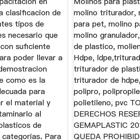
pacitacion en
Molinos para plast
a clasificacion de
molino triturador,
ntes tipos de
para pet, molino p
es necesario que
molino granulador
con suficiente
de plastico, molie
ara poder llevar a
Hdpe, ldpe,tritura
demostracion
triturador de plast
de como es la
triturador de hdpe,
decuada para
polipro, polipropil
r el material y
polietileno, pvc
taminarlo al
DERECHOS RESE
plasticos de
GEMAPLASTIC 20
 categorias. Para
QUEDA PROHIBID