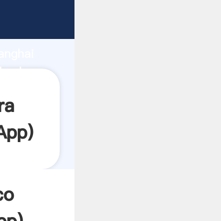
ando
anghai
 valor y
ra
App
)
co