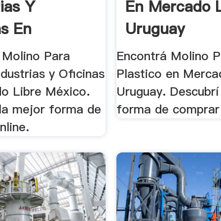
rias Y
En Mercado L
as En
Uruguay
o ...
 Molino Para
Encontrá Molino P
ndustrias y Oficinas
Plastico en Merca
o Libre México.
Uruguay. Descubrí
la mejor forma de
forma de comprar 
nline.