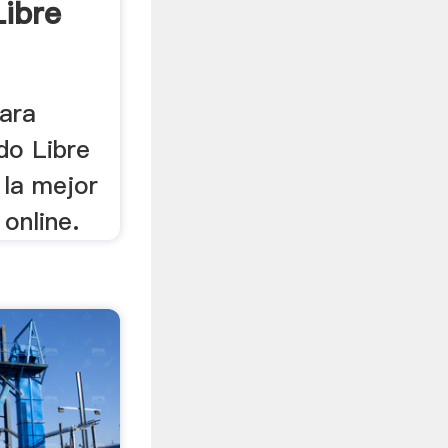
ibre
ara
do Libre
 la mejor
online.