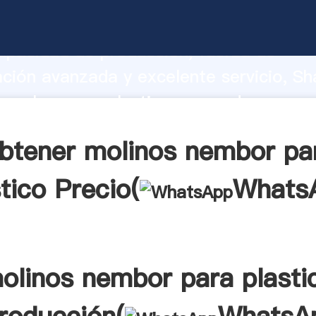
nembor para plastico fabricante Agarr
apacidad de producción, fuerza de
ación avanzada y excelente servicio, Sh
nembor para plastico proveedor crea el
alores a todos los clientes.
btener molinos nembor pa
tico Precio(
Whats
olinos nembor para plasti