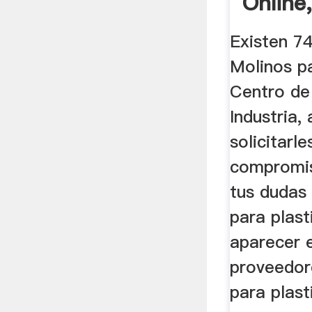
Online,
Indust
Existen 7
Molinos pa
Centro de
Industria,
solicitarle
compromis
tus dudas
para plast
aparecer e
proveedor
para plast