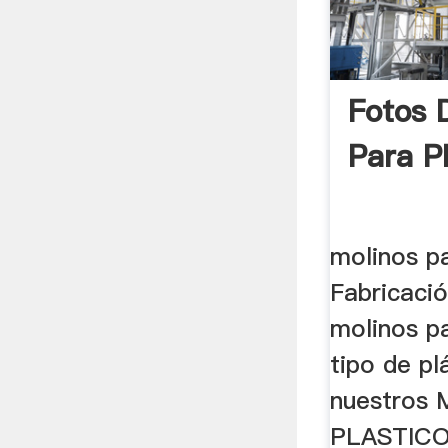
Fotos 
Para P
molinos pa
Fabricaci
molinos pa
tipo de pl
nuestros
PLASTICO