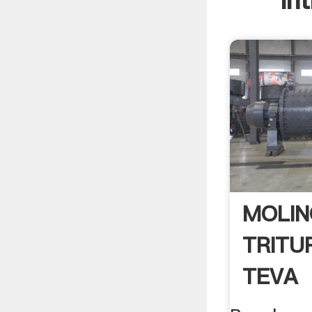
In
MOLIN
TRITU
TEVA
DISTR