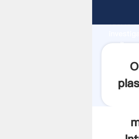
molinos 
fuerte c
investig
molinos 
aporta v
O
plas
m