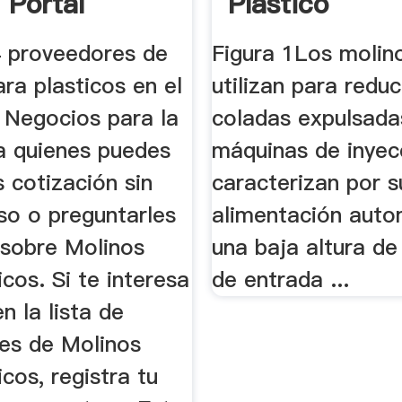
 Portal
Plástico
rial B2B
4 proveedores de
Figura 1Los molin
ra plasticos en el
utilizan para reduc
 Negocios para la
coladas expulsada
 a quienes puedes
máquinas de inyec
s cotización sin
caracterizan por s
o o preguntarles
alimentación auto
 sobre Molinos
una baja altura de 
icos. Si te interesa
de entrada ...
n la lista de
es de Molinos
icos, registra tu