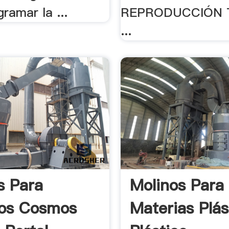
ramar la ...
REPRODUCCIÓN 
...
s Para
Molinos Para
cos Cosmos
Materias Plás