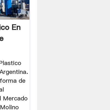
ico En
e
Plastico
Argentina.
 forma de
al
al Mercado
 Molino