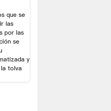
os que se
ir las
s por las
ción se
u
matizada y
la tolva