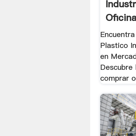
Indust
Oficin
Mercad
Encuentra
Plastico I
en Mercad
Descubre 
comprar o