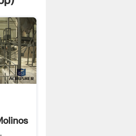
pp
)
olinos