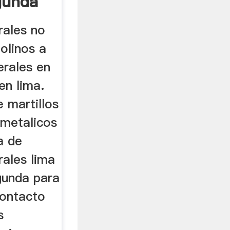
gunda
rales no
olinos a
erales en
en lima.
 martillos
 metalicos
a de
rales lima
gunda para
Contacto
s