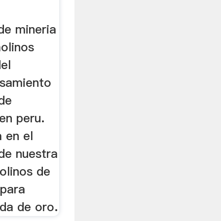
de mineria
molinos
el
esamiento
 de
 en peru.
 en el
de nuestra
olinos de
 para
da de oro.