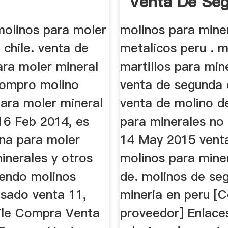
Venta De Se
En Lima
molinos para moler
molinos para mine
 chile. venta de
metalicos peru . m
ara moler mineral
martillos para min
 compro molino
venta de segunda 
ara moler mineral
venta de molino de
16 Feb 2014, es
para minerales no
na para moler
14 May 2015 vent
inerales y otros
molinos para mine
endo molinos
de. molinos de se
sado venta 11,
mineria en peru [
ile Compra Venta
proveedor] Enlace