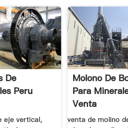
s De
Molono De Bo
les Peru
Para Mineral
Venta
 eje vertical,
venta de molino d