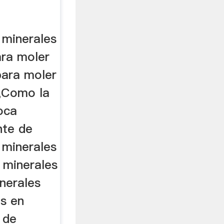
 minerales
ara moler
para moler
u,Como la
roca
nte de
 minerales
, minerales
nerales
s en
 de