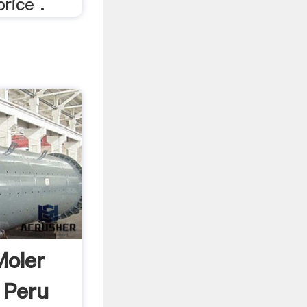
rice .
Moler
 Peru