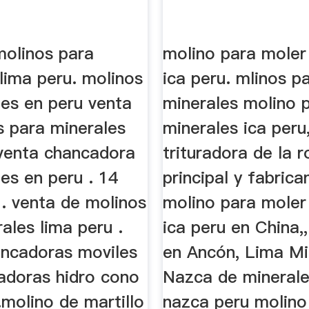
molinos para
molino para moler
lima peru. molinos
ica peru. mlinos p
les en peru venta
minerales molino 
s para minerales
minerales ica per
,venta chancadora
trituradora de la 
es en peru . 14
principal y fabrica
. venta de molinos
molino para moler
ales lima peru .
ica peru en China,
ancadoras moviles
en Ancón, Lima Mi
adoras hidro cono
Nazca de minerale
.molino de martillo
nazca peru molino