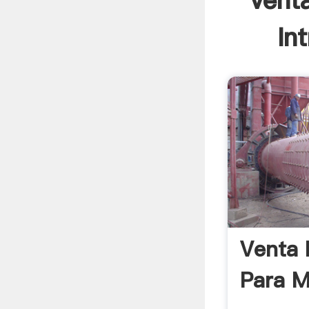
vent
In
Venta 
Para M