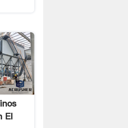
inos
 El