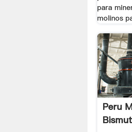
para mine
molinos pa
Peru M
Bismut