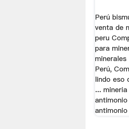
Perú bism
venta de 
peru Comp
para miner
minerales
Perú, Com
lindo eso 
... mineri
antimonio
antimonio 