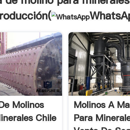
a de molino para minerales
troducción(
WhatsA
De Molinos
Molinos A Mar
inerales Chile
Para Mineral