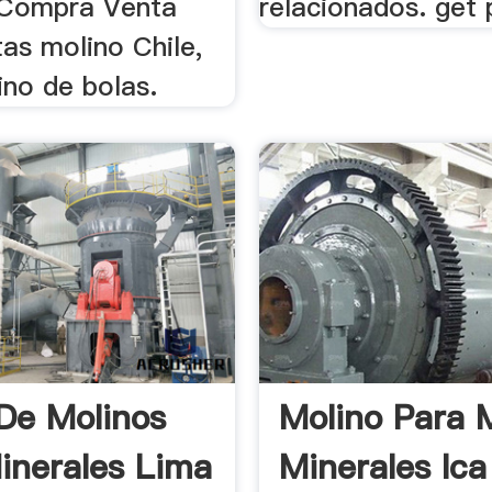
o Compra Venta
relacionados. get p
as molino Chile,
ino de bolas.
De Molinos
Molino Para 
inerales Lima
Minerales Ica