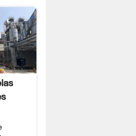
las
es
e