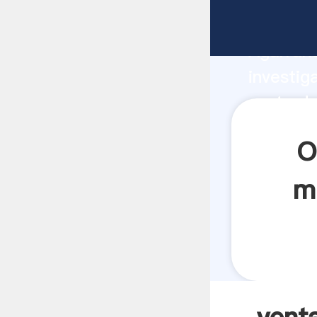
venta de
Agarrand
investig
venta de
valor y 
O
m