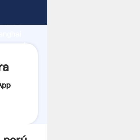
rza de
anghai
crea el
ra