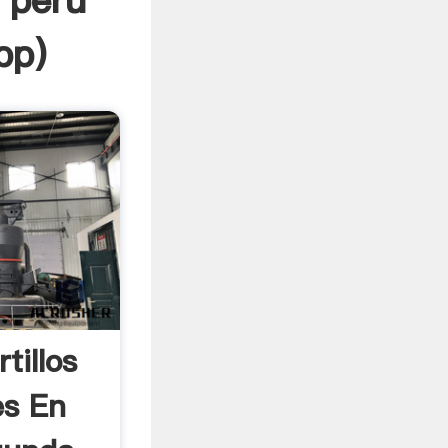
 perú
pp
)
tillos
es En