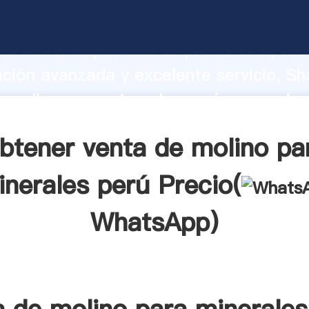
 molino para minerales perú fabricante
o fuerte capacidad de producción, fue
ación avanzada y excelente servicio, Sh
 molino para minerales perú proveedor 
aporta valores a todos los clientes.
btener venta de molino pa
inerales perú Precio(
WhatsApp
)