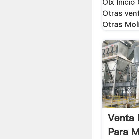
Olx Inici
Otras vent
Otras Mol
Venta 
Para M