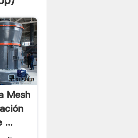
pp
)
la Mesh
ación
...