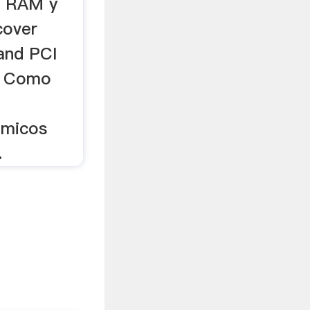
 RAM y
cover
nd PCI
.. Como
amicos
.