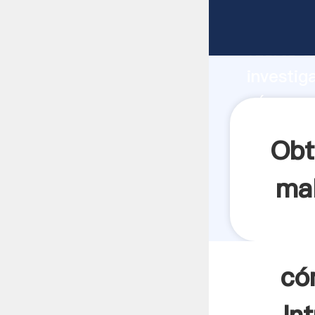
cómo ex
fuerte c
investig
cómo ext
valor y 
Obt
mal
có