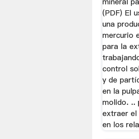
mineral pa
(PDF) El 
una produ
mercurio e
para la ex
trabajando
control so
y de part
en la pulp
molido. ..
extraer el
en los rel