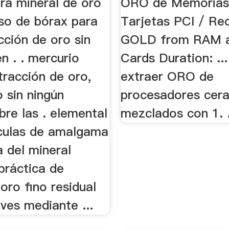
ra mineral de oro
ORO de Memorias
uso de bórax para
Tarjetas PCI / Re
cción de oro sin
GOLD from RAM a
n . . mercurio
Cards Duration: .
tracción de oro,
extraer ORO de
 sin ningún
procesadores cer
bre las . elemental
mezclados con 1. 
ículas de amalgama
a del mineral
 práctica de
 oro fino residual
aves mediante ...