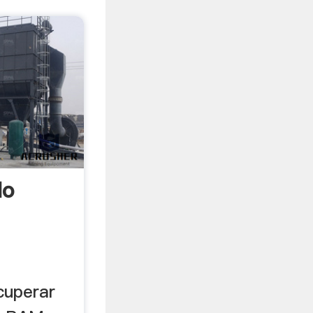
do
cuperar