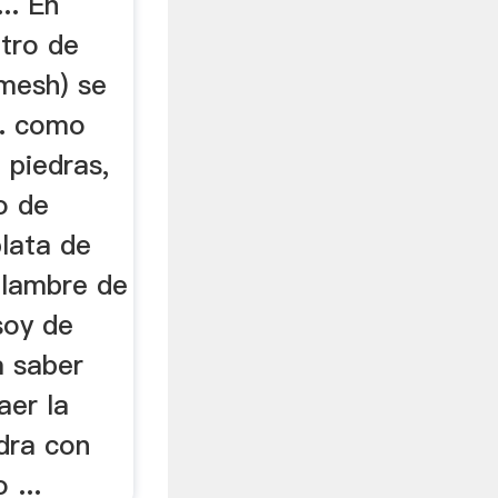
.. En
ltro de
 mesh) se
.. como
 piedras,
o de
plata de
alambre de
soy de
a saber
aer la
edra con
 ...