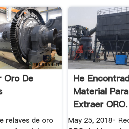
r Oro De
He Encontra
s
Material Para
Extraer ORO.
YouTube
e relaves de oro
May 25, 2018· Re