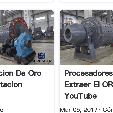
cion De Oro
Procesadores
otacion
Extraer El O
YouTube
de
Mar 05, 2017· C