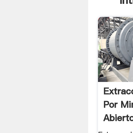
In
Extrac
Por Mi
Abierto