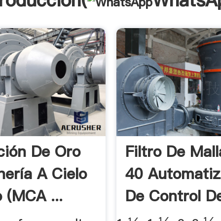
troducción(
WhatsA
ción De Oro
Filtro De Mal
nería A Cielo
40 Automatiz
 (MCA ...
De Control De 