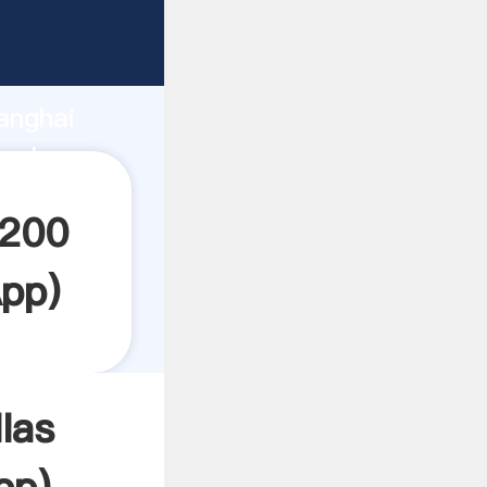
arrando
anghai
 el
 200
pp
)
las