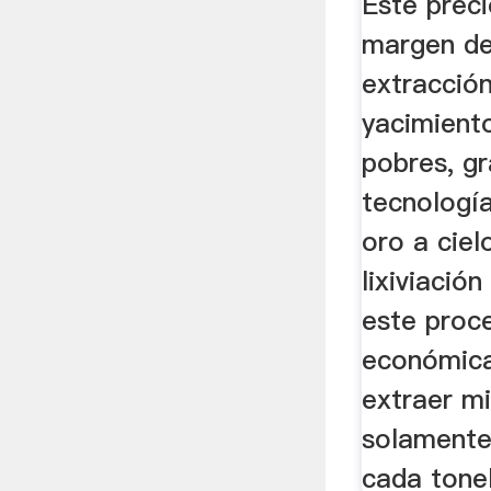
Este preci
margen de 
extracció
yacimien
pobres, gr
tecnologí
oro a ciel
lixiviació
este proc
económica
extraer m
solamente
cada tone