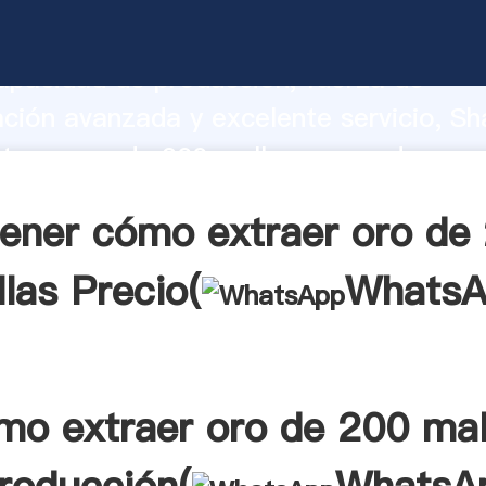
traer oro de 200 mallas fabricante Ag
apacidad de producción, fuerza de
ación avanzada y excelente servicio, Sh
raer oro de 200 mallas proveedor crea
aporta valores a todos los clientes.
ener cómo extraer oro de
las Precio(
WhatsA
mo extraer oro de 200 mal