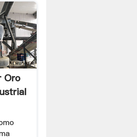
r Oro
strial
como
rma