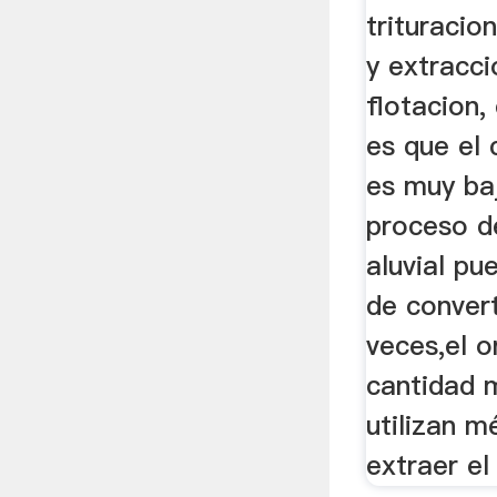
trituracio
y extracci
flotacion, 
es que el
es muy ba
proceso d
aluvial pu
de conver
veces,el o
cantidad 
utilizan 
extraer el 