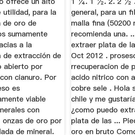
o ofrece un alto
1 ¼. 1 ½. 2. 2 ½ .
utilidad, para la
general, para un fi
n de oro de
malla fina (50200
tos sumamente
recomienda una. .
acias a la
extraer plata de la
a de extracción de
Oct 2012 . proses
o abierto por
rrecuperacion de 
n con cianuro. Por
acido nitrico con 
eso es
cobre sele . Hola 
mente viable
chile y me gustarí
inerales con
¿como puedo extr
 onzas de oro por
plata de las ... Pi
lada de mineral.
oro en bruto Como