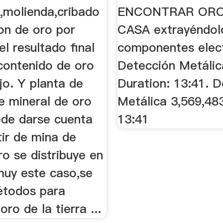
n,molienda,cribado
ENCONTRAR ORO 
on de oro por
CASA extrayéndol
el resultado final
componentes elec
 contenido de oro
Detección Metálic
jo. Y planta de
Duration: 13:41. 
e mineral de oro
Metálica 3,569,48
ede darse cuenta
13:41
tir de mina de
ro se distribuye en
muy este caso,se
métodos para
oro de la tierra ...