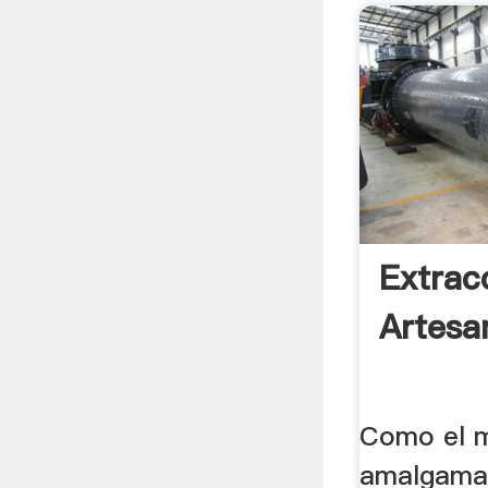
Extrac
Artesa
Como el m
amalgama 