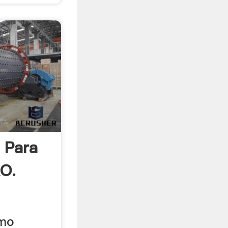
 Para
RO.
ómo