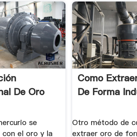
ción
Como Extrae
nal De Oro
De Forma Indu
ercurio se
Otro método de 
con el oro y la
extraer oro de fo