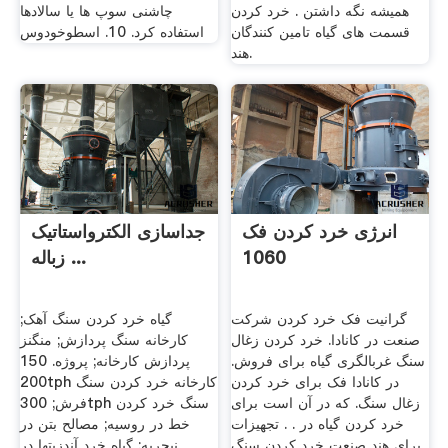
همیشه نگه داشتن . خرد کردن
چاشنی سوپ ها یا سالادها
قسمت های گیاه تامین کنندگان
استفاده کرد. 10. اسطوخودوس
هند.
انرژی خرد کردن فک
جداسازی الکترواستاتیک
1060
زباله ...
گرانیت فک خرد کردن شرکت
گیاه خرد کردن سنگ آهک;
صنعت در کانادا. خرد کردن زغال
کارخانه سنگ پردازش; منگنز
سنگ غربالگری گیاه برای فروش.
پردازش کارخانه; پروژه. 150
در کانادا فک برای خرد کردن
200tph کارخانه خرد کردن سنگ
زغال سنگ. که در آن است برای
فرش; 300tph سنگ خرد کردن
خرد کردن گیاه در . . تجهیزات
خط در روسیه; مصالح بتن در
برای هند صنعت خرد کردن سنگ
نیجریه; گیاه خرد آندزيتها در