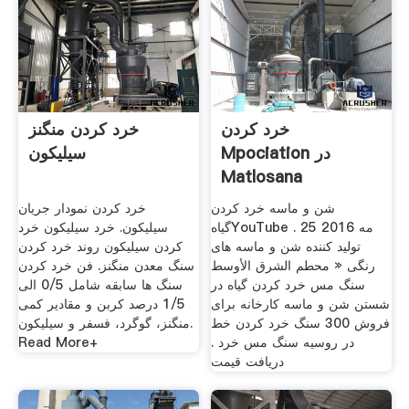
خرد کردن
خرد کردن منگنز
Mpociation در
سیلیکون
Matlosana
شن و ماسه خرد کردن
خرد کردن نمودار جریان
گیاهYouTube . 25 مه 2016
سیلیکون. خرد سیلیکون خرد
تولید کننده شن و ماسه های
کردن سیلیکون روند خرد کردن
رنگی « محطم الشرق الأوسط
سنگ معدن منگنز. فن خرد کردن
سنگ مس خرد کردن گیاه در
سنگ ها سابقه شامل 0/5 الی
شستن شن و ماسه کارخانه برای
1/5 درصد کربن و مقادیر کمی
فروش 300 سنگ خرد کردن خط
منگنز، گوگرد، فسفر و سیلیکون.
در روسیه سنگ مس خرد .
Read More+
دریافت قیمت