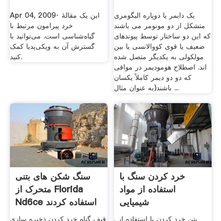
یک دایمر یا دوپاره الیگومری
Apr 04, 2009· این یک مقالهٔ
متشکل از دو مونومر می باشند
خرد پیرامون مرتبط با
که این دو ساختار توسط پیوندهای
گیاه‌شناسی است. می‌توانید با
ضعیف یا قوی کووالانسی یا بین
گسترش آن به ویکی‌پدیا کمک
مولکولی به یکدیگر متصل شده
کنید.
اند. اصطلاح هومودیمر در مواقی
که دو دو دیمر کاملاً یکسان
باشند(به عنوان مثال ...
خرد کردن سنگ با
سنگ شکن های بتنی
استفاده از مواد
متحرک از Florida
شیمیایی
Nd6ce استفاده کردند
بتن خرد کردن با استفاده از .
قیف گیاه خرد کردن ذخیره سازی