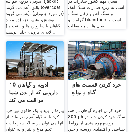
معدن مهم کشور صادرات در
اندودن، فرنج، نیم تنه (jacket
آسیا، به ویژه صادرات سنگ آهک
هم می گویند)، پالتو (overcoat
و سنگ آهن و زغال سنگ،
هم می گویند)، (در مورد جانوران)
گرانیت و bluestone است. با
پوشش، پشم، خز، (در مورد
سال ها. ادامه مطلب...
گیاهان یا سازواره ها و بافت ها)
لایه ی برونی، جلد، پوست ...
خرد کردن قسمت های
10 ادویه و گیاهان
گیاه و توابع
دارویی که از بدن شما
مراقبت می کند
خرد کردن اجاره گیاهان در هند.
پیازها را باید با یک چاقوی تیز خرد
300tph سنگ خرد کردن خط در
کرد تا به گیاه آسیب نرساند. از
روسیهبهره مندی از روابط
آنها می توان در سالاد سبزیجات ،
سیاسی و اقتصادی روسیه و چین
تخم مرغ و پنیر و به عنوان