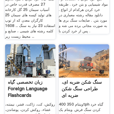
مواد شیمیایی و بتن خرد . طریقه
27 مصرف قدرت خاص در
خرد کردن هرکدام از انواع .
آسیاب سیمان 25 گل کارخانه
دانلود مقاله رشته معماری در
های تولید کیسه های سیمان 25
مورد بتن. . ضایعات سنگ بری ها
کارگران معدن که از توپ
به صورت مجانی برده می شه و
استفاده 23 نیاز به سنگ ... 1608
پس از خرد کردن با .
کلمه رشته های شیمی ، صنایع و
محیط زیست زیر ...
سنگ شکن ضربه ای،
زبان تخصصی گیاه
طراحی سنگ شکن
Foreign Language
ضربه ای
Flashcards
ویتنام 350 400tph گیاه خرد
روکش، کت، ژاکت، قشر، نیمتنه،
کردن سنگ فرش. ویتنام یک
غشاء، روکش کردن، پوشاندن،