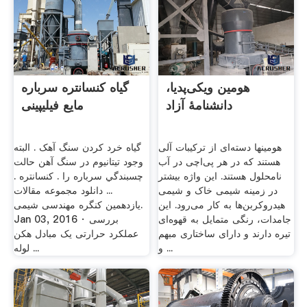
هومین ویکی‌پدیا،
گیاه کنسانتره سرباره
دانشنامهٔ آزاد
مایع فیلیپینی
هومینها دسته‌ای از ترکیبات آلی
گیاه خرد کردن سنگ آهک . البته
هستند که در هر پی‌اچی در آب
وجود تيتانيوم در سنگ آهن حالت
نامحلول هستند. این واژه بیشتر
چسبندگي سرباره را . کنسانتره .
در زمینه شیمی خاک و شیمی
... دانلود مجموعه مقالات
هیدروکربن‌ها به کار می‌رود. این
یازدهمین کنگره مهندسی شیمی.
جامدات، رنگی متمایل به قهوه‌ای
Jan 03, 2016 · بررسی
تیره دارند و دارای ساختاری مبهم
عملکرد حرارتی یک مبادل هکن
و ...
لوله ...