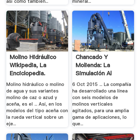
así como también...
mineral...
Molino Hidráulico
Chancado Y
Wikipedia, La
Molienda: La
Enciclopedia.
Simulación Al
Servicio De Un
Molino hidráulico o molino
6 Oct 2015 ... La compañía
Mejor.
de agua y sus variantes
ha desarrollado una línea
molino de caz o azud y
con seis modelos de
aceña, es el ... Así, en los
molinos verticales
modelos del tipo aceña con
agitados, para una amplia
la rueda vertical sobre un
gama de aplicaciones, lo
eje...
que...