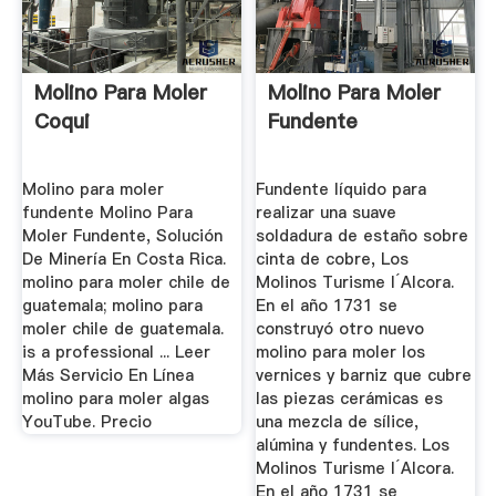
Molino Para Moler
Molino Para Moler
Coqui
Fundente
Molino para moler
Fundente líquido para
fundente Molino Para
realizar una suave
Moler Fundente, Solución
soldadura de estaño sobre
De Minería En Costa Rica.
cinta de cobre, Los
molino para moler chile de
Molinos Turisme l´Alcora.
guatemala; molino para
En el año 1731 se
moler chile de guatemala.
construyó otro nuevo
is a professional ... Leer
molino para moler los
Más Servicio En Línea
vernices y barniz que cubre
molino para moler algas
las piezas cerámicas es
YouTube. Precio
una mezcla de sílice,
alúmina y fundentes. Los
Molinos Turisme l´Alcora.
En el año 1731 se