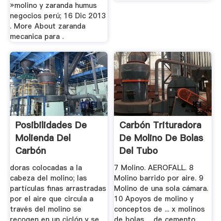
»molino y zaranda humus
negocios perú; 16 Dic 2013
. More About zaranda
mecanica para .
Posibilidades De
Carbón Trituradora
Molienda Del
De Molino De Bolas
Carbón
Del Tubo
doras colocadas a la
7 Molino. AEROFALL. 8
cabeza del molino; las
Molino barrido por aire. 9
partículas finas arrastradas
Molino de una sola cámara.
por el aire que circula a
10 Apoyos de molino y
través del molino se
conceptos de ... x molinos
recogen en un ciclón y se
de bolas ... de cemento,