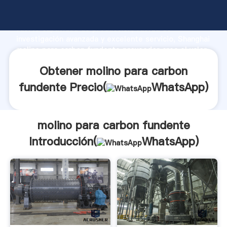
molino para carbon fundente fabricante Agarrando
fuerte capacidad de producción, fuerza de
investigación avanzada y excelente servicio, Shanghai
molino para carbon fundente proveedor crea el valor
y aporta valores a todos los clientes.
Obtener molino para carbon
fundente Precio(
WhatsApp
)
molino para carbon fundente
Introducción(
WhatsApp
)