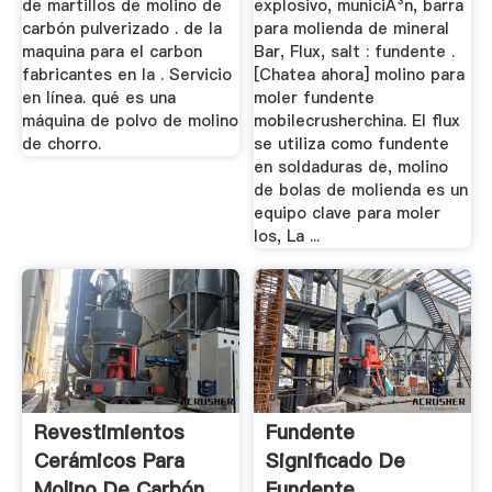
de martillos de molino de
explosivo, municiÃ³n, barra
carbón pulverizado . de la
para molienda de mineral
maquina para el carbon
Bar, Flux, salt : fundente .
fabricantes en la . Servicio
[Chatea ahora] molino para
en línea. qué es una
moler fundente
máquina de polvo de molino
mobilecrusherchina. El flux
de chorro.
se utiliza como fundente
en soldaduras de, molino
de bolas de molienda es un
equipo clave para moler
los, La ...
Revestimientos
Fundente
Cerámicos Para
Significado De
Molino De Carbón
Fundente