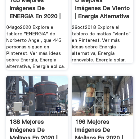
783 Mejores
8 Mejores
Imágenes De
Imágenes De Viento
ENERGIA En 2020 |
| Energía Alternativa
Energía, Energía ...
...
04ago2020 Explora el
28oct2018 Explora el
tablero "ENERGIA" de
tablero de matias "viento"
Norberto Angel, que 445
en Pinterest. Ver más
personas siguen en
ideas sobre Energía
Pinterest. Ver más ideas
alternativa, Energía
sobre Energía, Energía
renovable, Energía solar.
alternativa, Energía eolica.
188 Mejores
196 Mejores
Imágenes De
Imágenes De
Molinos En 2020 |
Molinos En 2020 |