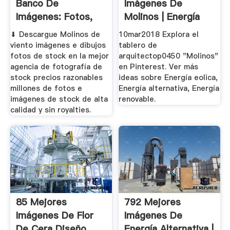
Banco De
Imágenes De
Imágenes: Fotos,
Molinos | Energía
Vectores Y ...
Eolica, Energía ...
⬇ Descargue Molinos de
10mar2018 Explora el
viento imágenes e dibujos
tablero de
fotos de stock en la mejor
arquitectop0450 "Molinos"
agencia de fotografía de
en Pinterest. Ver más
stock precios razonables
ideas sobre Energía eolica,
millones de fotos e
Energía alternativa, Energía
imágenes de stock de alta
renovable.
calidad y sin royalties.
85 Mejores
792 Mejores
Imágenes De Flor
Imágenes De
De Cera Diseño
Energía Alternativa |