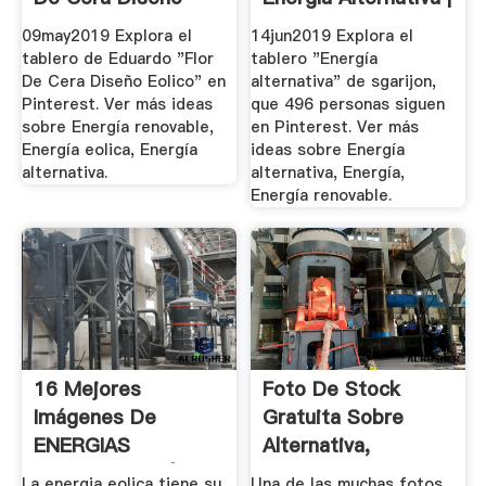
Eolico ...
Energía ...
09may2019 Explora el
14jun2019 Explora el
tablero de Eduardo "Flor
tablero "Energía
De Cera Diseño Eolico" en
alternativa" de sgarijon,
Pinterest. Ver más ideas
que 496 personas siguen
sobre Energía renovable,
en Pinterest. Ver más
Energía eolica, Energía
ideas sobre Energía
alternativa.
alternativa, Energía,
Energía renovable.
16 Mejores
Foto De Stock
Imágenes De
Gratuita Sobre
ENERGIAS
Alternativa,
RENOVABLES |
Electricidad ...
La energia eolica tiene su
Una de las muchas fotos