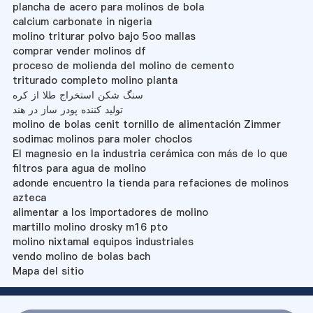
plancha de acero para molinos de bola
calcium carbonate in nigeria
molino triturar polvo bajo 5oo mallas
comprar vender molinos df
proceso de molienda del molino de cemento
triturado completo molino planta
سنگ شکن استخراج طلا از کره
تولید کننده پودر ساز در هند
molino de bolas cenit tornillo de alimentación Zimmer
sodimac molinos para moler choclos
El magnesio en la industria cerámica con más de lo que
filtros para agua de molino
adonde encuentro la tienda para refaciones de molinos
azteca
alimentar a los importadores de molino
martillo molino drosky m16 pto
molino nixtamal equipos industriales
vendo molino de bolas bach
Mapa del sitio