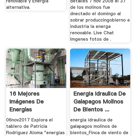
renovable y Energía
detalles 7 nov 2008 el 37
alternativa.
de los molinos fue
dnectado el domingo al
sobrar produccingobierno e
industria la energa
renovable. Live Chat
Imgenes fotos de .
16 Mejores
Energia Idraulica De
Imágenes De
Galapagos Molinos
Energías
De Bientos ...
Alternativas |
06nov2017 Explora el
energia idraulica de
Energía ...
tablero de Patricia
galapagos molinos de
Rodriguez Aloma "energías
bientos_Finca de viento de