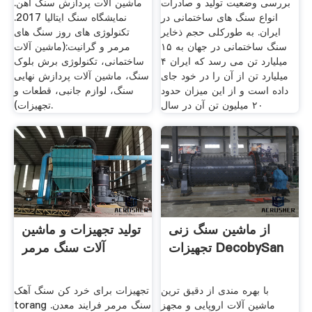
بررسی وضعیت تولید و صادرات
ماشین آلات پردازش سنگ آهن.
انواع سنگ های ساختمانی در
نمایشگاه سنگ ایتالیا 2017.
ایران. به طورکلی حجم ذخایر
تکنولوژی های روز سنگ های
سنگ ساختمانی در جهان به ۱۵
مرمر و گرانیت:(ماشین آلات
میلیارد تن می رسد که ایران ۴
ساختمانی، تکنولوژی برش بلوک
میلیارد تن از آن را در خود جای
سنگ، ماشین آلات پردازش نهایی
داده است و از این میزان حدود
سنگ، لوازم جانبی، قطعات و
۲۰ میلیون تن آن در سال
تجهیزات).
از ماشین سنگ زنی
تولید تجهیزات و ماشین
تجهیزات DecobySan
آلات سنگ مرمر
با بهره مندی از دقیق ترین
تجهیزات برای خرد کن سنگ آهک
ماشین آلات اروپایی و مجهز
torang سنگ مرمر فرایند معدن.