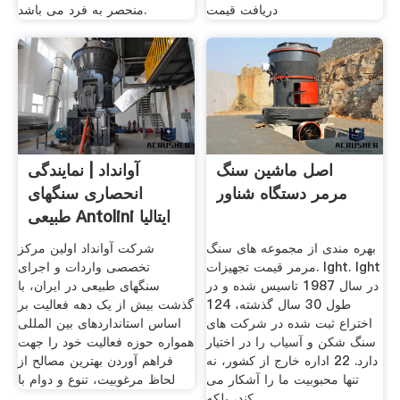
دریافت قیمت
منحصر به فرد می باشد.
اصل ماشین سنگ
آوانداد | نمایندگی
مرمر دستگاه شناور
انحصاری سنگهای
طبیعی Antolini ایتالیا
بهره مندی از مجموعه های سنگ
شرکت آوانداد اولین مرکز
مرمر قیمت تجهیزات. lght. lght
تخصصی واردات و اجرای
در سال 1987 تاسیس شده و در
سنگهای طبیعی در ایران، با
طول 30 سال گذشته، 124
گذشت بیش از یک دهه فعالیت بر
اختراع ثبت شده در شركت های
اساس استانداردهای بین المللی
سنگ شكن و آسیاب را در اختیار
همواره حوزه فعالیت خود را جهت
دارد. 22 اداره خارج از کشور، نه
فراهم آوردن بهترین مصالح از
تنها محبوبیت ما را آشکار می
لحاظ مرغوبیت، تنوع و دوام با
کند، بلکه