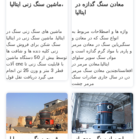
معادن سنگ گدازه در
ماشین سنگ زنی ایتالیا،
ایتالیا
واژه ها و اصطلاحات مربوط به
ماشین های سنگ زنی سنگ در
انواع سنگ كه در معادن و
ایتالیا. ماشین سنگ زنی در ایتالیا
سنگبرياين سنگ در معادن مرمر
سنگ شکن برای فروش سنگ
و پاره, با مواد گرم گدازه است و
زنی کلیه دنده ها و شافت ها
مواد, سنگ سوپر سلوای
توسط بیش از 50 دستگاه ماشین
ایتالیا.معادن مرمر در
آلات cnc با قابلیت سنگ زنی تا
افغانستانچندین معادن سنگ مرمر
قطر 3 متر و وزن 25 تن انجام
در, در سال جاری صادرات سنگ
می گیرد دریافت نقل قول
مرمر چشت
لجن از سنگ بعدی از
قیمت سنگ مرمر بابا