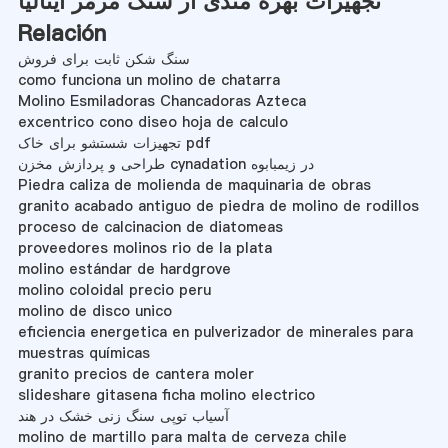
تجهیزات بهره مندی از سنگ مرمر ایتالیا
Relación
سنگ شکن ثابت برای فروش
como funciona un molino de chatarra
Molino Esmiladoras Chancadoras Azteca
excentrico cono diseo hoja de calculo
تجهیزات شستشو برای خاک pdf
طراحی و پردازش مخزن cynadation در زیمبابوه
Piedra caliza de molienda de maquinaria de obras
granito acabado antiguo de piedra de molino de rodillos
proceso de calcinacion de diatomeas
proveedores molinos rio de la plata
molino estándar de hardgrove
molino coloidal precio peru
molino de disco unico
eficiencia energetica en pulverizador de minerales para
muestras químicas
granito precios de cantera moler
slideshare gitasena ficha molino electrico
آسیاب توپی سنگ زنی خشک در هند
molino de martillo para malta de cerveza chile