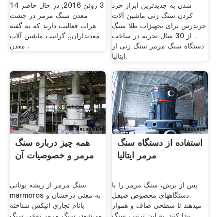
شدن به جدیدترین ابزار خرد
3 ژوئن 2016, در حال حاضر 14
کردن سنگ زنی ماشین آلات
معدن سنگ مرمر در چشت
جرندرس برای تجهیزات طلا سنگ
هرات فعالیت دارند که به گفته
. از 30 سال تجربه در ساخت
معدنداران,, گرانیت ماشین آلات
دستگاه سنگ مرمر سنگ زنی از
معدن .
ایتالیا.
استفاده از دستگاه سنگ
همه چیز درباره سنگ
مرمر ایتالیا
مرمر و خصوصیات آن
پس از برش، سنگ مرمر را با
سنگ مرمر از ریشه یونانی
دستگاه‏های مخصوص صیقل
marmoros به معنی درخشان و
می‏دهند تا سطحی صاف و هموار
بانام تجاری انیکس شناخته
پیدا کنند. به این ترتیب سنگ
می‌شود، سنگ مرمر نوعی سنگ