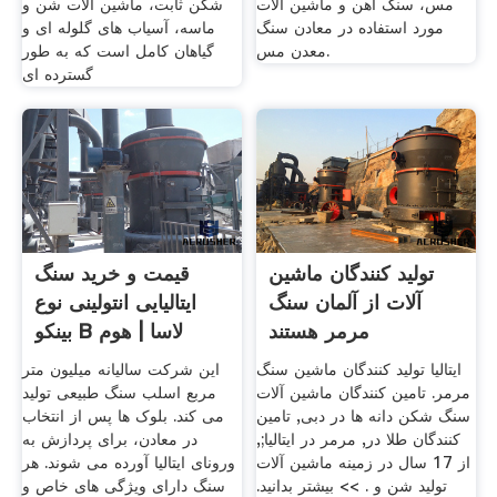
مس، سنگ آهن و ماشین آلات
شکن ثابت، ماشین آلات شن و
مورد استفاده در معادن سنگ
ماسه، آسیاب های گلوله ای و
معدن مس.
گیاهان کامل است که به طور
گسترده ای
تولید کنندگان ماشین
قیمت و خرید سنگ
آلات از آلمان سنگ
ایتالیایی انتولینی نوع
مرمر هستند
بینکو B لاسا | هوم
ایتالیا تولید کنندگان ماشین سنگ
این شرکت سالیانه میلیون متر
مرمر. تامین کنندگان ماشین آلات
مربع اسلب سنگ طبیعی تولید
سنگ شکن دانه ها در دبی, تامین
می کند. بلوک ها پس از انتخاب
کنندگان طلا در, مرمر در ایتالیا;,
در معادن، برای پردازش به
از 17 سال در زمینه ماشین آلات
ورونای ایتالیا آورده می شوند. هر
تولید شن و . >> بیشتر بدانید.
سنگ دارای ویژگی های خاص و