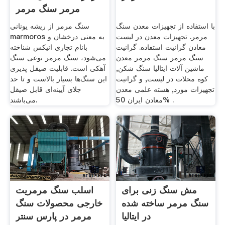
مرمر سنگ مرمر
با استفاده از تجهیزات معدن سنگ
سنگ مرمر از ریشه یونانی
مرمر. تجهیزات معدن در لیست
marmoros به معنی درخشان و
معادن گرانیت استفاده. گرانیت
بانام تجاری انیکس شناخته
سنگ مرمر سنگ مرمر معدن
می‌شود، سنگ مرمر نوعی سنگ
ماشین آلات ایتالیا سنگ شکن,
آهکی است. قابلیت صیقل پذیری
کوه محلات در لیست, و گرانیت
این سنگ‌ها بسیار بالاست و تا حد
تجهیزات مورد, هسته علمی معدن
جلای آیینه‌ای قابل صیقل
معادن ایران 50% .
می‌باشند.
مش سنگ زنی برای
اسلب سنگ مرمریت
سنگ مرمر ساخته شده
خارجی محصولات سنگ
در ایتالیا
مرمر در پارس سنتر