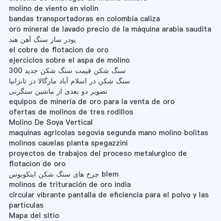
molino de viento en violin
bandas transportadoras en colombia caliza
oro mineral de lavado precio de la máquina arabia saudita
پودر ساز سنگ آهن هند
el cobre de flotacion de oro
ejercicios sobre el aspa de molino
300 سنگ شکن قیمت سنگ شکن جدید
سنگ شکن در اسلام آباد مارگالا در تانزانیا
تصویر دو بعدی از ماشین سنگزنی
equipos de minería de oro para la venta de oro
ofertas de molinos de tres rodillos
Molino De Soya Vertical
maquinas agricolas segovia segunda mano molino bolitas
molinos cauelas planta spegazzini
proyectos de trabajos del proceso metalurgico de
flotacion de oro
چرخ های سنگ شکن اینکوبوس blem
molinos de trituración de oro india
circular vibrante pantalla de eficiencia para el polvo y las
partículas
Mapa del sitio