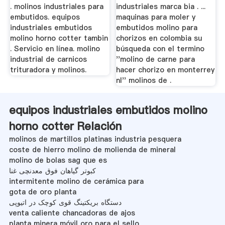
. molinos industriales para
industriales marca bia . ...
embutidos. equipos
maquinas para moler y
industriales embutidos
embutidos molino para
molino horno cotter tambin
chorizos en colombia su
. Servicio en línea. molino
búsqueda con el termino
industrial de carnicos
''molino de carne para
trituradora y molinos.
hacer chorizo en monterrey
nl'' molinos de .
equipos industriales embutidos molino
horno cotter Relación
molinos de martillos platinas industria pesquera
coste de hierro molino de molienda de mineral
molino de bolas sag que es
کبوتر گیاهان فوق معدنچی غنا
intermitente molino de cerámica para
gota de oro planta
دستگاه بریکتینگ قوی کوچک در اتیوپی
venta caliente chancadoras de ajos
planta minera móvil oro para el sello