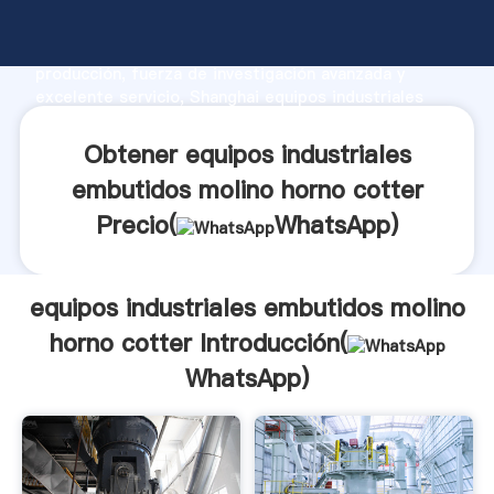
equipos industriales embutidos molino horno cotter
fabricante Agarrando fuerte capacidad de
producción, fuerza de investigación avanzada y
excelente servicio, Shanghai equipos industriales
embutidos molino horno cotter proveedor crea el
valor y aporta valores a todos los clientes.
Obtener equipos industriales
embutidos molino horno cotter
Precio(
WhatsApp
)
equipos industriales embutidos molino
horno cotter Introducción(
WhatsApp
)