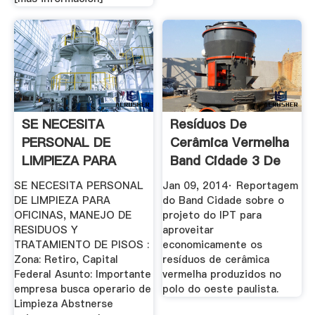
SE NECESITA
Resíduos De
PERSONAL DE
Cerâmica Vermelha
LIMPIEZA PARA
Band Cidade 3 De
OFICINAS, MANEJO
...
SE NECESITA PERSONAL
Jan 09, 2014· Reportagem
DE ...
DE LIMPIEZA PARA
do Band Cidade sobre o
OFICINAS, MANEJO DE
projeto do IPT para
RESIDUOS Y
aproveitar
TRATAMIENTO DE PISOS :
economicamente os
Zona: Retiro, Capital
resíduos de cerâmica
Federal Asunto: Importante
vermelha produzidos no
empresa busca operario de
polo do oeste paulista.
Limpieza Abstnerse