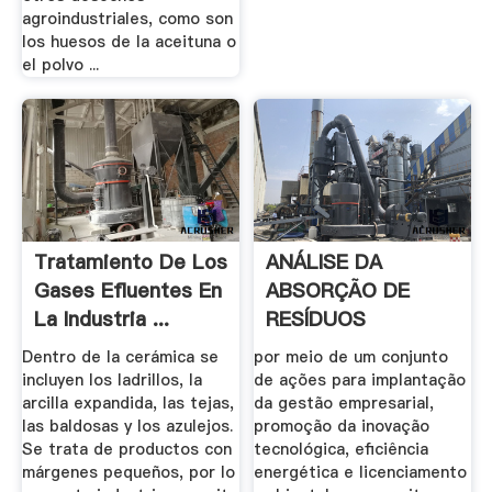
agroindustriales, como son
los huesos de la aceituna o
el polvo ...
Tratamiento De Los
ANÁLISE DA
Gases Efluentes En
ABSORÇÃO DE
La Industria ...
RESÍDUOS
INDUSTRIAIS POR .
Dentro de la cerámica se
por meio de um conjunto
incluyen los ladrillos, la
de ações para implantação
arcilla expandida, las tejas,
da gestão empresarial,
las baldosas y los azulejos.
promoção da inovação
Se trata de productos con
tecnológica, eficiência
márgenes pequeños, por lo
energética e licenciamento