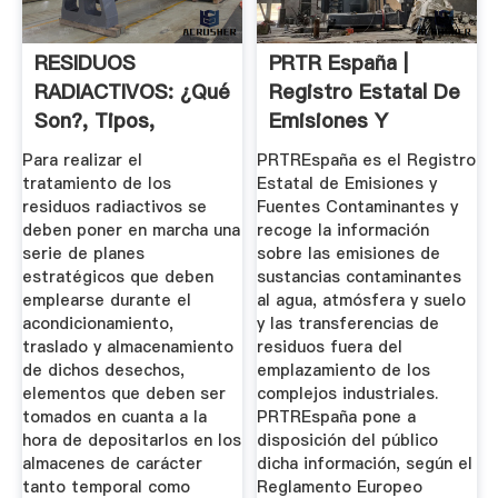
RESIDUOS
PRTR España |
RADIACTIVOS: ¿qué
Registro Estatal De
Son?, Tipos,
Emisiones Y
Tratamiento Y Más
Fuentes ...
Para realizar el
PRTREspaña es el Registro
tratamiento de los
Estatal de Emisiones y
residuos radiactivos se
Fuentes Contaminantes y
deben poner en marcha una
recoge la información
serie de planes
sobre las emisiones de
estratégicos que deben
sustancias contaminantes
emplearse durante el
al agua, atmósfera y suelo
acondicionamiento,
y las transferencias de
traslado y almacenamiento
residuos fuera del
de dichos desechos,
emplazamiento de los
elementos que deben ser
complejos industriales.
tomados en cuanta a la
PRTREspaña pone a
hora de depositarlos en los
disposición del público
almacenes de carácter
dicha información, según el
tanto temporal como
Reglamento Europeo