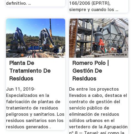
definitivo. ...
166/2006 (EPRTR),
siempre y cuando los ...
Planta De
Romero Polo |
Tratamiento De
Gestión De
Residuos
Residuos
Peligrosos Y
Jun 11, 2019·
De entre los proyectos
Sanitarios ...
Especializados en la
llevados a cabo, destaca el
fabricación de plantas de
contrato de gestión del
tratamiento de residuos
servicio público de
peligrosos y sanitarios. Los
eliminación de residuos
residuos sanitarios son los
sólidos urbanos en el
residuos generados .
vertedero de la Agrupación
nº 8 – Teruel; así como la