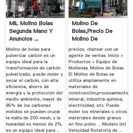
MIL Molino Bolas
Molino De
Segunda Mano Y
Bolas,precio De
Anuncios ...
Molino De
Bolas,fabricante De
Molino de bolas para
precios, chatear con un
...
pulverizar carbón es un
agente de ventas. Inicio >
equipo ideal para la
Productos > Equipo de
transformación de carbón
Molienda. Molino de Bolas
pulverizado, puede moler y
El Molino de Bolas se
secar el carbón, con alta
utiliza ampliamente en
eficiencia, ahorro de
materiales de
energía y la protección del
construcción,procesamiento
medio ambiente, mayor de
mineral, industria química,
85% de los carbones
electricidad, etc. Puede
molidos se pueden cruzar
moler los minerales o otros
la malla de 200 mesh, y la
materiales desde granos
humedad es menos de 2%,
en fino polvo. ... Modelo (m)
es un equipo ideal para ...
Velocidad Rotatoria de ...