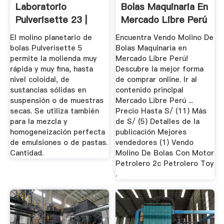
Laboratorio
Bolas Maquinaria En
Pulverisette 23 |
Mercado Libre Perú
Laval Lab
El molino planetario de
Encuentra Vendo Molino De
bolas Pulverisette 5
Bolas Maquinaria en
permite la molienda muy
Mercado Libre Perú!
rápida y muy fina, hasta
Descubre la mejor forma
nivel coloidal, de
de comprar online. Ir al
sustancias sólidas en
contenido principal
suspensión o de muestras
Mercado Libre Perú ...
secas. Se utiliza también
Precio Hasta S/ (11) Más
para la mezcla y
de S/ (5) Detalles de la
homogeneización perfecta
publicación Mejores
de emulsiones o de pastas.
vendedores (1) Vendo
Cantidad.
Molino De Bolas Con Motor
Petrolero 2c Petrolero Toy
.