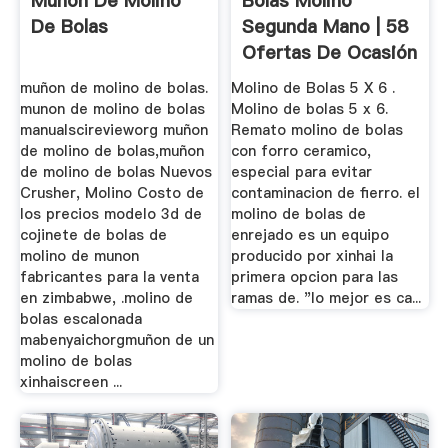
Munon De Molino
Bolas Molino
De Bolas
Segunda Mano | 58
Ofertas De Ocasión
muñon de molino de bolas.
Molino de Bolas 5 X 6 .
munon de molino de bolas
Molino de bolas 5 x 6.
manualscirevieworg muñon
Remato molino de bolas
de molino de bolas,muñon
con forro ceramico,
de molino de bolas Nuevos
especial para evitar
Crusher, Molino Costo de
contaminacion de fierro. el
los precios modelo 3d de
molino de bolas de
cojinete de bolas de
enrejado es un equipo
molino de munon
producido por xinhai la
fabricantes para la venta
primera opcion para las
en zimbabwe, .molino de
ramas de. "lo mejor es ca...
bolas escalonada
mabenyaichorgmuñon de un
molino de bolas
xinhaiscreen ...