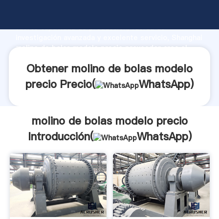
molino de bolas modelo precio fabricante Agarrando
fuerte capacidad de producción, fuerza de
investigación avanzada y excelente servicio, Shanghai
molino de bolas modelo precio proveedor crea el
valor y aporta valores a todos los clientes.
Obtener molino de bolas modelo
precio Precio(
WhatsApp
)
molino de bolas modelo precio
Introducción(
WhatsApp
)