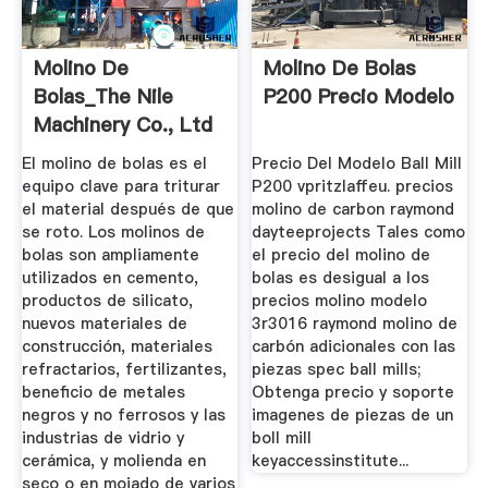
Molino De
Molino De Bolas
Bolas_The Nile
P200 Precio Modelo
Machinery Co., Ltd
El molino de bolas es el
Precio Del Modelo Ball Mill
equipo clave para triturar
P200 vpritzlaffeu. precios
el material después de que
molino de carbon raymond
se roto. Los molinos de
dayteeprojects Tales como
bolas son ampliamente
el precio del molino de
utilizados en cemento,
bolas es desigual a los
productos de silicato,
precios molino modelo
nuevos materiales de
3r3016 raymond molino de
construcción, materiales
carbón adicionales con las
refractarios, fertilizantes,
piezas spec ball mills;
beneficio de metales
Obtenga precio y soporte
negros y no ferrosos y las
imagenes de piezas de un
industrias de vidrio y
boll mill
cerámica, y molienda en
keyaccessinstitute...
seco o en mojado de varios