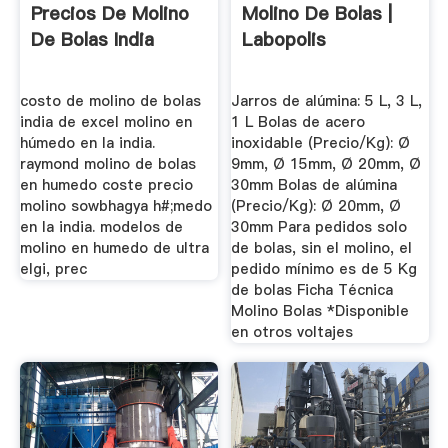
Precios De Molino
Molino De Bolas |
De Bolas India
Labopolis
costo de molino de bolas
Jarros de alúmina: 5 L, 3 L,
india de excel molino en
1 L Bolas de acero
húmedo en la india.
inoxidable (Precio/Kg): Ø
raymond molino de bolas
9mm, Ø 15mm, Ø 20mm, Ø
en humedo coste precio
30mm Bolas de alúmina
molino sowbhagya h#;medo
(Precio/Kg): Ø 20mm, Ø
en la india. modelos de
30mm Para pedidos solo
molino en humedo de ultra
de bolas, sin el molino, el
elgi, prec
pedido mínimo es de 5 Kg
de bolas Ficha Técnica
Molino Bolas *Disponible
en otros voltajes