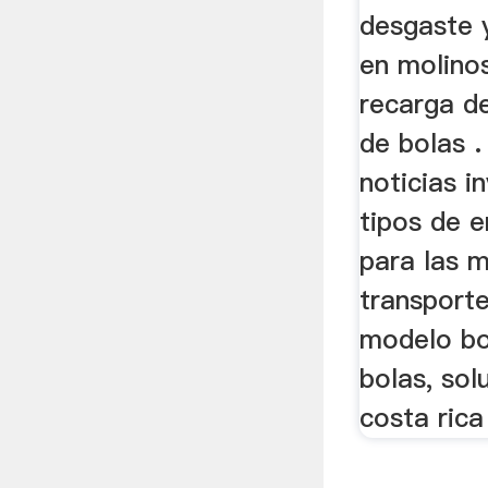
desgaste 
en molino
recarga d
de bolas .
noticias i
tipos de e
para las 
transport
modelo bo
bolas, sol
costa rica