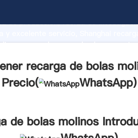
de bolas molinos fabricante Agarrando
d de producción, fuerza de investigaci
 y excelente servicio, Shanghai recarg
linos proveedor crea el valor y aporta 
los clientes.
ener recarga de bolas mol
Precio(
WhatsApp
)
a de bolas molinos Introd