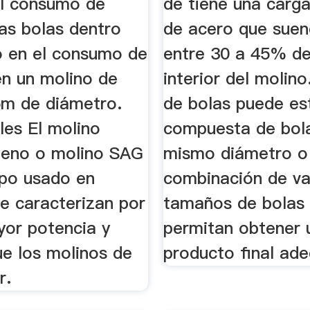
el consumo de
de tiene una carg
as bolas dentro
de acero que suen
no en el consumo de
entre 30 a 45% de
en un molino de
interior del molin
5m de diámetro.
de bolas puede es
les El molino
compuesta de bola
eno o molino SAG
mismo diámetro o
ipo usado en
combinación de va
se caracterizan por
tamaños de bolas
yor potencia y
permitan obtener 
e los molinos de
producto final ad
r.