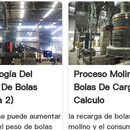
ogía Del
Proceso Moli
 De Bolas
Bolas De Car
a 2)
Calculo
se puede aumentar
la recarga de bola
el peso de bolas
molino y el consu