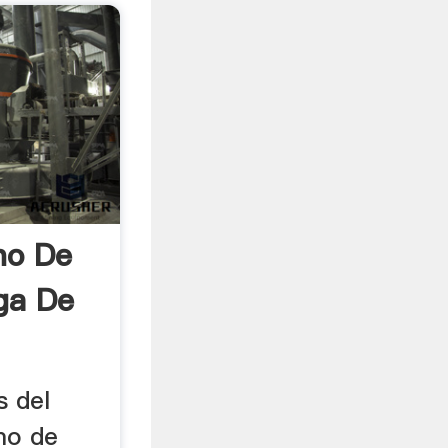
no De
ga De
s del
mo de