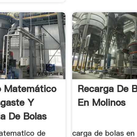
o Matemático
Recarga De B
gaste Y
En Molinos
a De Bolas
no ...
atematico de
carga de bolas en 