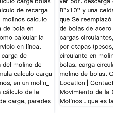
alculo carga bolas
ver pdf. descarga 
alculo de recarga
8''x10'' y una cel
 molinos calculo
que Se reemplazó 
a de bola en
de bolas de acero
omo calcular la
cargas circulantes
rvicio en línea.
por etapas (pesos,.
a carga de
circulante en moli
n del molino de
bolas. carga circu
mula calculo carga
molino de bolas. 
nos, en un molin_
Location | Contact 
n cálculo de la
Movimiento de la 
 de carga, paredes
Molinos . que es l
.