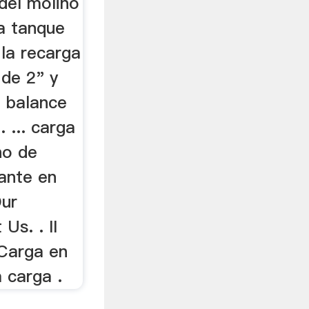
del molino
da tanque
la recarga
 de 2" y
, balance
 ... carga
no de
lante en
Our
Us. . II
Carga en
a carga .