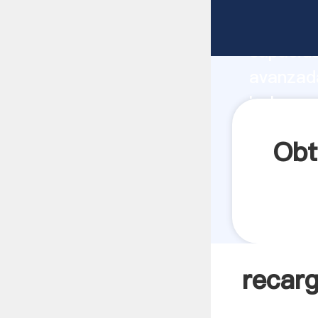
recarga 
capacida
avanzada
bolas mo
a todos 
Obt
recarg