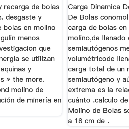
y recarga de bolas
Carga Dinamica D
s. desgaste y
De Bolas conomol
e bolas en molino
carga de bolas en
 gulin menos
molino,de llenado
nvestigacion que
semiautógenos met
nergia se utilizan
volumétricode lle
maquinas y
carga total de un 
es » the more.
semiautógeno y a
nd molino de
extrema es la rela
ución de minería en
cuánto .calculo de
Molino de Bolas s
a 18 cm de .