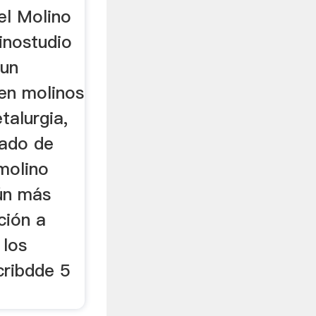
el Molino
inostudio
 un
 en molinos
alurgia,
nado de
molino
ún más
ción a
 los
cribdde 5