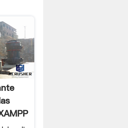
ante
las
 XAMPP