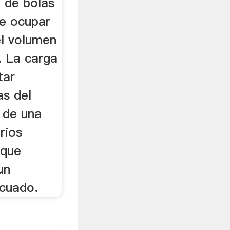
a de bolas
e ocupar
l volumen
o. La carga
tar
s del
 de una
rios
 que
un
ecuado.