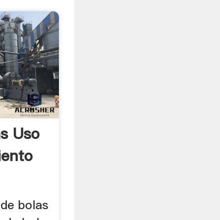
as Uso
iento
 de bolas