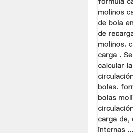
formula c
molinos c
de bola en
de recarg
molinos. c
carga . Se
calcular l
circulació
bolas. for
bolas moli
circulació
carga de,
internas ..