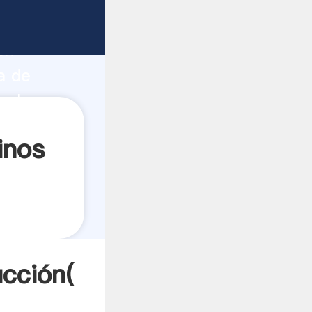
 fuerte
ón
a de
valores
inos
ucción(