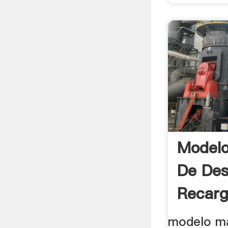
Model
De Des
Recarg
En Moli
modelo m