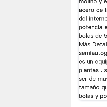
molino y 
acero de l
del inter
potencia 
bolas de 
Más Detal
semiautóg
es un equ
plantas . 
ser de ma
tamaño qu
bolas y po