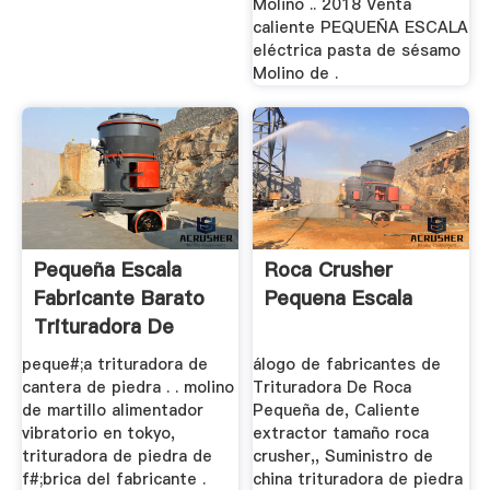
Molino .. 2018 Venta
caliente PEQUEÑA ESCALA
eléctrica pasta de sésamo
Molino de .
Pequeña Escala
Roca Crusher
Fabricante Barato
Pequena Escala
Trituradora De
Piedra
peque#;a trituradora de
álogo de fabricantes de
cantera de piedra . . molino
Trituradora De Roca
de martillo alimentador
Pequeña de, Caliente
vibratorio en tokyo,
extractor tamaño roca
trituradora de piedra de
crusher,, Suministro de
f#;brica del fabricante .
china trituradora de piedra