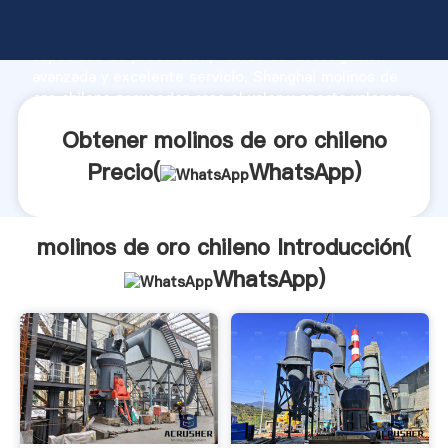
molinos de oro chileno fabricante Agarrando fuerte
capacidad de producción, fuerza de investigación
avanzada y excelente servicio, Shanghai molinos de
oro chileno proveedor crea el valor y aporta valores a
todos los clientes.
Obtener molinos de oro chileno
Precio(
WhatsApp
)
molinos de oro chileno Introducción(
WhatsApp
)