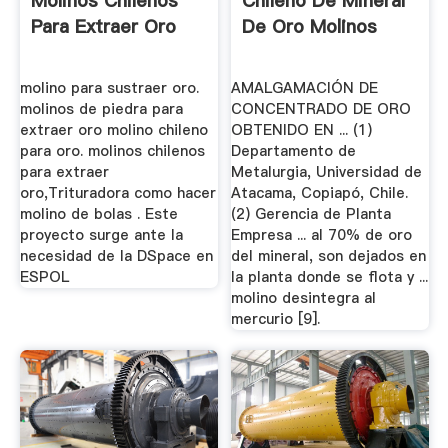
Molinos Chilenos
Chileno De Mineral
Para Extraer Oro
De Oro Molinos
molino para sustraer oro.
AMALGAMACIÓN DE
molinos de piedra para
CONCENTRADO DE ORO
extraer oro molino chileno
OBTENIDO EN ... (1)
para oro. molinos chilenos
Departamento de
para extraer
Metalurgia, Universidad de
oro,Trituradora como hacer
Atacama, Copiapó, Chile.
molino de bolas . Este
(2) Gerencia de Planta
proyecto surge ante la
Empresa ... al 70% de oro
necesidad de la DSpace en
del mineral, son dejados en
ESPOL
la planta donde se flota y ...
molino desintegra al
mercurio [9].