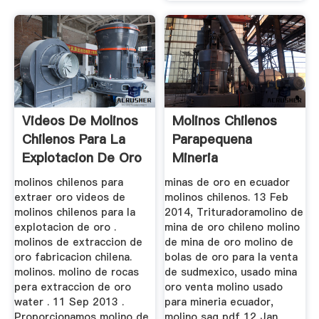
Videos De Molinos
Molinos Chilenos
Chilenos Para La
Parapequena
Explotacion De Oro
Mineria
molinos chilenos para
minas de oro en ecuador
extraer oro videos de
molinos chilenos. 13 Feb
molinos chilenos para la
2014, Trituradoramolino de
explotacion de oro .
mina de oro chileno molino
molinos de extraccion de
de mina de oro molino de
oro fabricacion chilena.
bolas de oro para la venta
molinos. molino de rocas
de sudmexico, usado mina
pera extraccion de oro
oro venta molino usado
water . 11 Sep 2013 .
para mineria ecuador,
Proporcionamos molino de
molino sag pdf 12 Jan