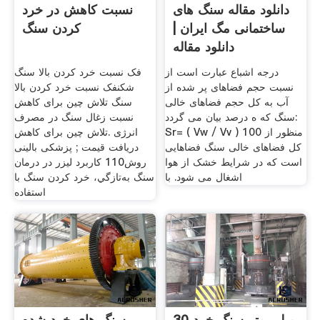
دانلود مقاله سنگ های
نسبت کاهش در خرد
ساختمانی مگ ایران |
کردن سنگ
دانلود مقاله
درجه اشباع عبارت است از
فک نسبت خرد کردن بالا سنگ
نسبت حجم فضاهای پر شده از
شکنفک نسبت خرد کردن بالا
آب به کل حجم فضاهای خالی
سنگ تلاش چین برای کاهش
سنگ که ه درصد بیان می گردد:
نسبت زغال سنگ در مصرف
Sr= ( Vw / Vv ) 100 منظور از
انرژی .تلاش چین برای کاهش
کل فضاهای خالی سنگ فضاهایی
دریافت قیمت ; پزشکی بالینی
است که در شرایط خشک از هوا
روش110 کاربرد ليزر در درمان
اشغال می شود. با
سنگ به‌تازگي، خرد کردن سنگ با
استفاده
30 میلی متر سنگ خرد
سنگ های خرد شده