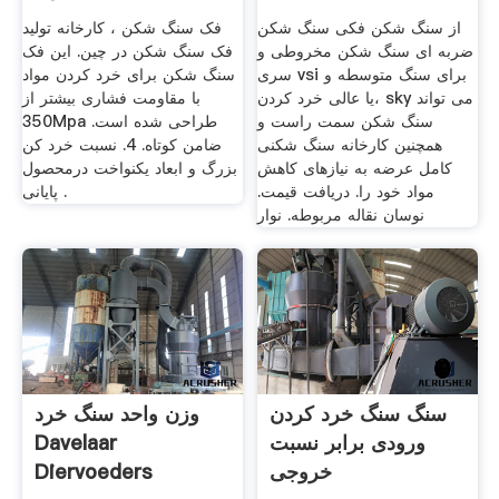
از سنگ شکن فکی سنگ شکن
فک سنگ شکن ، کارخانه تولید
ضربه ای سنگ شکن مخروطی و
فک سنگ شکن در چین. این فک
سری vsi برای سنگ متوسطه و
سنگ شکن برای خرد کردن مواد
یا عالی خرد کردن، sky می تواند
با مقاومت فشاری بیشتر از
سنگ شکن سمت راست و
350Mpa طراحی شده است.
همچنین کارخانه سنگ شکنی
ضامن کوتاه. 4. نسبت خرد کن
کامل عرضه به نیازهای کاهش
بزرگ و ابعاد یکنواخت درمحصول
مواد خود را. دریافت قیمت.
پایانی .
نوسان نقاله مربوطه. نوار
سنگ سنگ خرد کردن
وزن واحد سنگ خرد
ورودی برابر نسبت
Davelaar
خروجی
Diervoeders