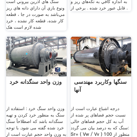
به اندازه كافي به تكه‌هاي ريز و
سنگ هاي آذرين بيروني است
قابل عبور خرد شده . برخي از .
ونوع بازي آن داراي دانه هاي ريز
مي‌باشد به صورت در جا ، قطعه
کار شده، قطعه کار نشده ، خرد
شده لازم است هک
سنگها وکاربرد مهندسی
وزن واحد سنگدانه خرد
آنها
درجه اشباع عبارت است از
وزن واحد سنگ خرد : استفاده از
نسبت حجم فضاهای پر شده از
سنگ به منظور خرد کردن و تهیه
آب به کل حجم فضاهای خالی
سنگدانه باشد که اصطلاحاً سنگ
سنگ که به درصد بیان می گردد:
خرد شده گفته می شود. با توجه
Sr= ( Vw / Vv ) 100 منظور از
به وزن واحد حجم عبارت است از