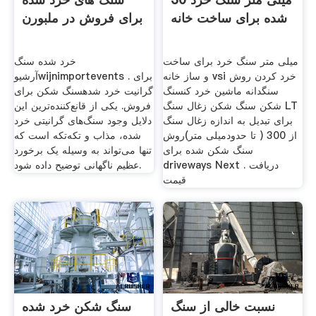
شده برای ساخت خانه
برای فروش در ملبورن
میلی متر سنگ خرد برای ساخت
خرد شده سنگ
و ساز خانه vsi خرد کردن روش
آرشیوwijnimportevents . برای
سنگدانه ماشین خرد کنسنگ
گرانیت خرد شدهسنگ شکن برای
شکن سنگ شکن زغال سنگ LT
فروش. یکی از قانع‌کننده‌ترین این
برای تبدیل به اندازه زغال سنگ
دلایل وجود سنگ‌های گرانیتی خرد
از 300 ( تا حدودمیلی متر)روش
شده، مذاب و تکه‌تکه است که
سنگ شکن شده برای
تنها می‌تواند به وسیله یک برخورد
driveways Next . دریافت
عظیم ناگهانی توضیح داده شود.
قیمت
نسبت خالی از سنگ
سنگ شکن خرد شده