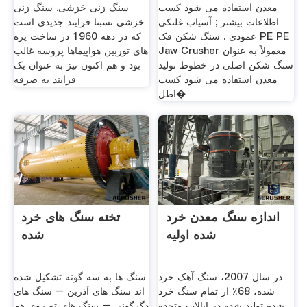
معدن استفاده می شود کسب
سنگ زنی خزشی. سنگ زنی
اطلاعات بیشتر ; آسیاب غلتکی
خزشی نسبتا فرایند جدیدی است
عمودی . سنگ شکن فک PE PE
که در دهه 1960 در ساخت پره
Jaw Crusher معمولاً به عنوان
های توربین هواپیماها پروسه غالب
سنگ شکن اصلی در خطوط تولید
بود و هم اکنون نیز به عنوان یک
معدن استفاده می شود کسب
فرایند به صرفه
اطل�
اندازه سنگ معدن خرد
تخته سنگ های خرد
شده اولیه
شده
در سال 2007، سنگ آهک خرد
سنگ ها به سه گونه تشکیل شده
شده، 68٪ از تمام سنگ خرد
اند سنگ های آذرین – سنگ های
شده تولید شده در ایالات متحده
دگرگونی – سنگ های ته روی هم