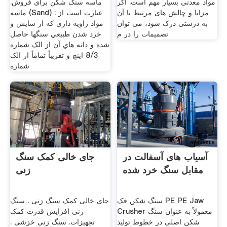
مواد معدنی بسیار مهم است. اگر
ماسه سنگ شکن برای فروش.
مزایا و چالش های مرتبط با آن
ماسه (Sand) : عبارت است از
به درستی درک شود، می توان
مواد زاويه داري که از سايش و
تصمیمات را در م
خرد شدن طبيعي سنگها حاصل
شده و دانه هاي آن از الک شماره
8/3 اينچ و تقريباً تماماً از الک
شماره
آسیاب های آسفالت در
جای خالی کمک سنگ
مقابل سنگ خرد شده
زنی
سنگ شکن فک PE PE Jaw
جای خالی کمک سنگ زنی . سنگ
Crusher معمولاً به عنوان سنگ
زنی افزایش قدرت کمک
شکن اصلی در خطوط تولید
تجهیزات. سنگ زنی خزشی .