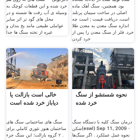
بود. همچنین، سنگ آهک ماده
خرد شده و این قطعات کوچک به
اصلی در ساخت سیمان پرتلند
وسیله ی آب رفت ها شسته و در
است. دریافت قیمت ; است چه
محل های گود تر اثر سایر
اندازه سنگ معدن به معدن طلا
عواملی طبیعی مانند یخ بندان و
خرد. فلز از سنگ معدن را پس از
غیره از تخته سنگ ها جدا
خرد كردن
نحوه شستشو از سنگ
خالی است بازالت یا
خرد شده
دیاباز خرد شده است
درمان سنگ کلیه با دستگاه سنگ
سنگ های ساختمانی سنگ های
شکن(eswl) Sep 11, 2009 ·
ساختمان هنوز تئوري كاملي براي
نحوه عمل عملكرد . اگر سنگ‌ها
. ۲ گروه بازالت؛ اين سنگ جزء