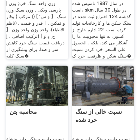
در سال 1987 تاسیس شده
وزن واحد سنگ خرد; وزن |
است، skm در طول 30 سال
پارسی ویکی . وزن سنگ وزن
گذشته 124 اختراع ثبت شده در
سنگ . [ وَ س َ ] (اِ مرکب ) وقار
سنگ شکن ها و کارخانجات تولید
و تمکین . || قدر و قیمت . (ناظم
کرده است. 22 اداره خارج از
الاطباء). واحد وزن واحد وزن . [
کشور، نه تنها محبوبیت ما را
ح ِ دِ وَ ] (ترکیب اضافی ، اِ
آشکار می کند، بلکه . الحصول
دریافت قیمت; سنگ خرد کاهش
على السعر; خرد کردن نسبت
سر و صدا. برای پیشگیری از
سنگ شکن و ظرفیت. خرد ک�
سنگ کلیه�
نسبت خالی از سنگ
محاسبه بتن
خرد شده
نسبت ماسه بستگی دارد منشاء
نسبت ماسه بستگی دارد منشاء