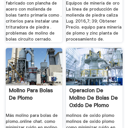
fabricado con plancha de
Equipos de minería de oro
acero con molienda de
La línea de producción de
bolas tanto primaria como .
molienda de piedra caliza
criterios para instalar una
Lug. 2016,7; 39; Obtener
trituradora de piedra .
Precio. equipo para minería
problemas de molino de
de plomo y zinc planta de
bolas circuito cerrado.
procesamiento de.
Molino Para Bolas
Operacion De
De Plomo
Molino De Bolas De
Oxido De Plomo
Más molino para bolas de
molinos de oxido plomo
plomo..online chat. como
molinos de oxido plomo
minimizar ruido en molino
como minimizar ruido en