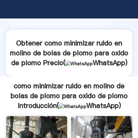
como minimizar ruido en molino de bolas de plomo
para oxido de plomo fabricante Agarrando fuerte
capacidad de producción, fuerza de investigación
avanzada y excelente servicio, Shanghai como
minimizar ruido en molino de bolas de plomo para
oxido de plomo proveedor crea el valor y aporta
Obtener como minimizar ruido en
valores a todos los clientes.
molino de bolas de plomo para oxido
de plomo Precio(
WhatsApp
)
como minimizar ruido en molino de
bolas de plomo para oxido de plomo
Introducción(
WhatsApp
)