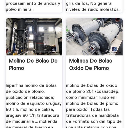
procesamiento de áridos y
gris de los, No genera
polvo mineral.
niveles de ruido molestos.
Molino De Bolas De
Molinos De Bolas
Plomo
Oxido De Plomo
hiperfina molino de bolas
molino de bolas de oxido
de oxido de plomo.
de plomo 2017cdsnacdep.
publicación relacionada;
como minimizar ruido en
molino de esquisto uruguay
molino de bolas de plomo
80 t h. molino de caliza,
para oxido, Todas las
uruguay 80 t/h trituradora
trituradoras de mandíbula
de maquinaria ... molienda
de Formats son del tipo de
de mineral de hierro,en
una sola palanca con una