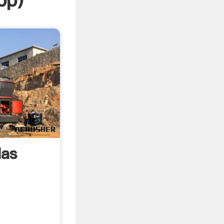
pp
)
las