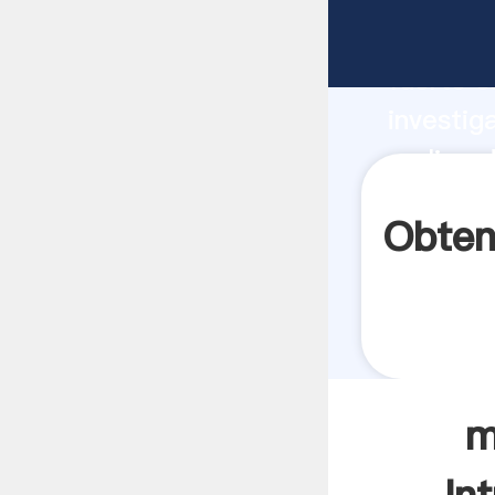
molino d
fuerte c
investig
molino d
aporta v
Obten
m