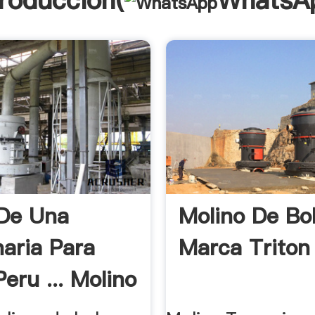
troducción(
WhatsA
De Una
Molino De Bo
aria Para
Marca Triton
eru ... Molino
as