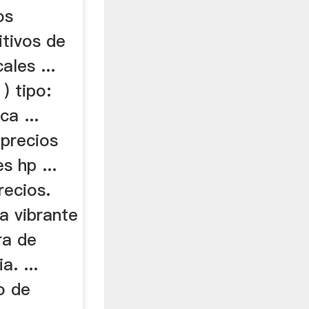
no De
os
tivos de
ales ...
 ) tipo:
ca ...
 precios
s hp ...
ecios.
a vibrante
ra de
. ...
o de