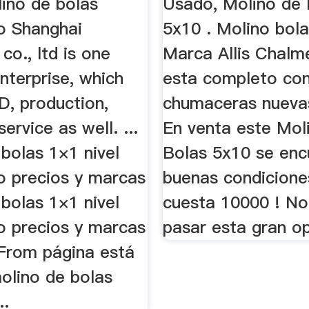
ino de bolas
Usado, Molino de 
io Shanghai
5x10 . Molino bol
co., ltd is one
Marca Allis Chalm
nterprise, which
esta completo co
D, production,
chumaceras nuevas
ervice as well. ...
En venta este Mol
bolas 1×1 nivel
Bolas 5x10 se enc
o precios y marcas
buenas condiciones
bolas 1×1 nivel
cuesta 10000 ! No
o precios y marcas
pasar esta gran op
 From página está
olino de bolas
..