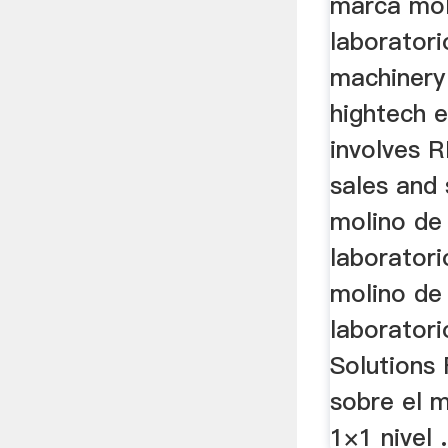
marca mol
laborator
machinery 
hightech e
involves R
sales and s
molino de 
laboratori
molino de 
laboratori
Solutions
sobre el m
1×1 nivel .