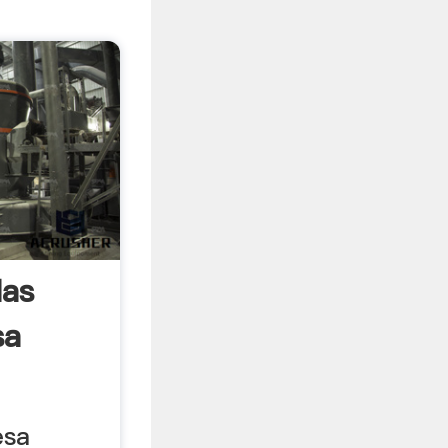
las
sa
esa