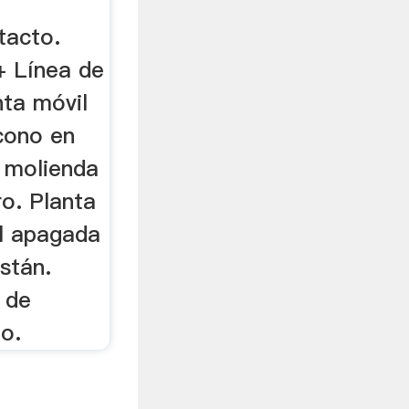
tacto.
+ Línea de
nta móvil
 cono en
 molienda
ro. Planta
l apagada
stán.
 de
o.