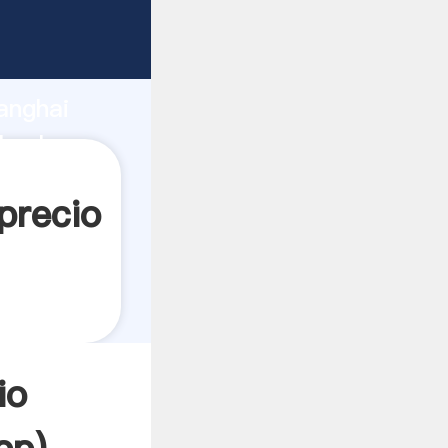
ando
anghai
 valor y
precio
io