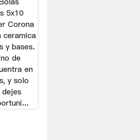
Bolas
as 5x10
er Corona
n ceramica
 y bases.
ino de
uentra en
, y solo
 dejes
ortuni...