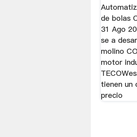
Automatiz
de bolas C
31 Ago 201
se a desar
molino C
motor ind
TECOWest
tienen un 
precio