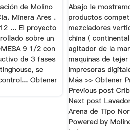
Azteca | Moli
ación de Molino
Abajo le mostram
...
ia. Minera Ares .
productos competi
2 ... El proyecto
mezcladores vertic
rollado sobre un
china ( continental
OMESA 9 1/2 con
agitador de la mar
uctivo de 3 fases
maquinas de tejer
inghouse, se
impresoras digitale
control... Obtener
Más >> Obtener Pr
Previous post Crib
Next post Lavado
Arena de Tipo Noria
Powered by Molin