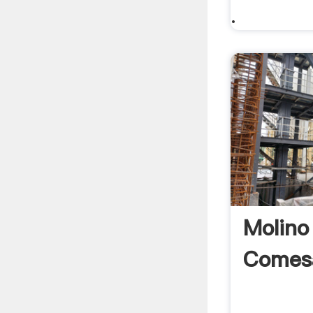
.
Molino
Comes