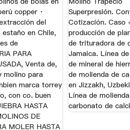
olinos de bolas en
Molino Trapecio
perú copper ·
Superpresión. Con
extracción del
Cotización. Caso 
 estaño en Chile,
producción de pla
es de
de trituradora de
RIA PARA
Jamaica. Línea de
USADA, Venta de,
de mineral de hier
y molino para
de molienda de ca
mbien marca torrey
en Jizzakh, Uzbeki
o, con co. buen
Línea de molienda
QUIEBRA HASTA
carbonato de calci
MOLINOS DE
RA MOLER HASTA