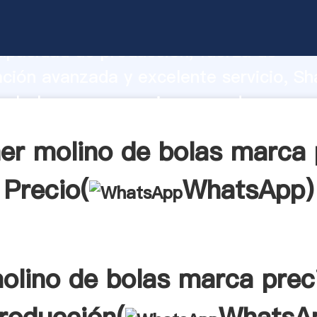
e bolas marca precio fabricante Agarr
apacidad de producción, fuerza de
ación avanzada y excelente servicio, Sh
e bolas marca precio proveedor crea el
alores a todos los clientes.
er molino de bolas marca 
Precio(
WhatsApp
)
olino de bolas marca prec