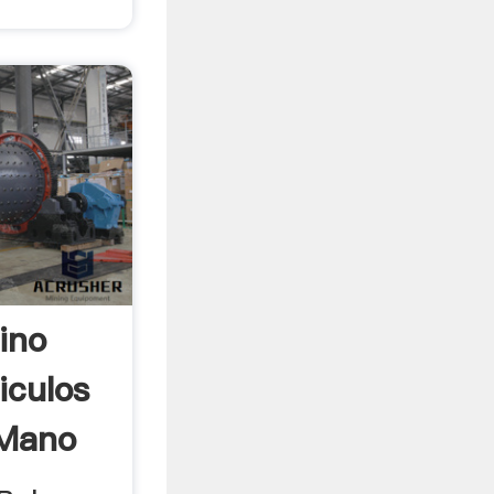
ino
iculos
Mano