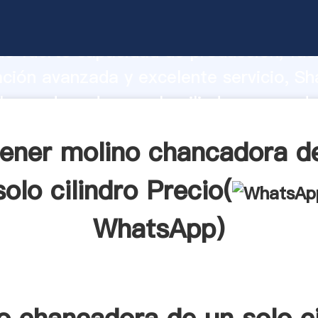
hancadora de un solo cilindro fabrican
o fuerte capacidad de producción, fue
ación avanzada y excelente servicio, Sh
hancadora de un solo cilindro proveedo
aporta valores a todos los clientes.
ener molino chancadora d
solo cilindro Precio(
WhatsApp
)