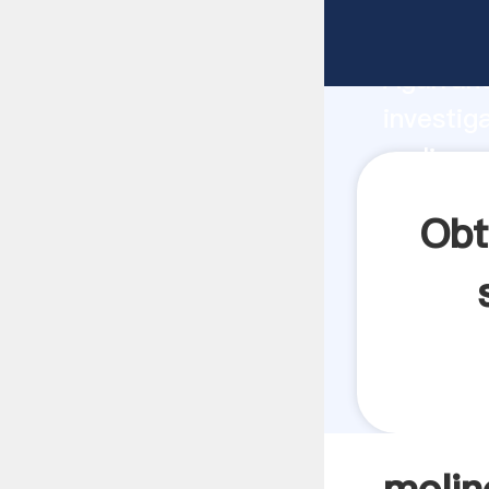
molino c
Agarrand
investig
molino c
valor y 
Obt