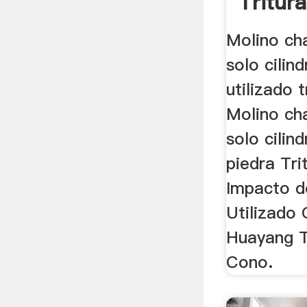
Tritur
Molino ch
solo cilind
utilizado 
Molino ch
solo cilin
piedra Tri
Impacto de
Utilizado
Huayang T
Cono.