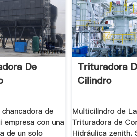
adora De
Trituradora 
o
Cilindro
 chancadora de
Multicilindro de L
i empresa con una
Trituradora de Co
a de un solo
Hidráulica zenith.