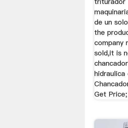
triturador
maquinaria
de un solo
the produ
company m
sold,it is 
chancador
hidraulica 
Chancadora
Get Price;