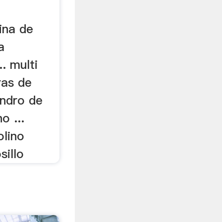
uina de
a
. multi
ras de
lindro de
o ...
olino
sillo