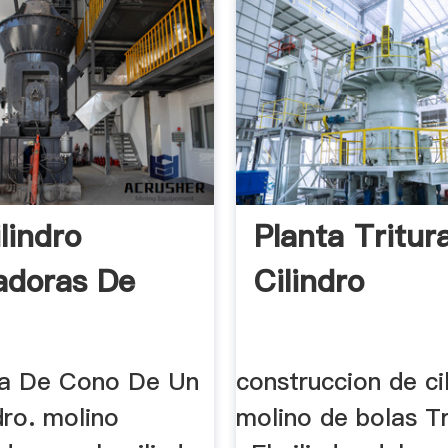
lindro
Planta Tritur
adoras De
Cilindro
ra De Cono De Un
construccion de ci
dro. molino
molino de bolas T