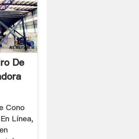
dro De
adora
de Cono
 En Línea,
 en