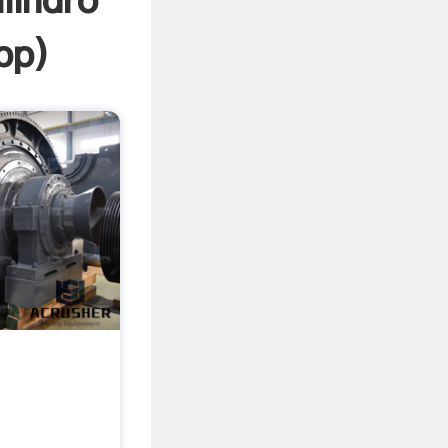
lindro
pp
)