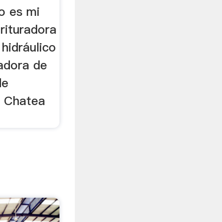
o es mi
rituradora
 hidráulico
radora de
de
. Chatea