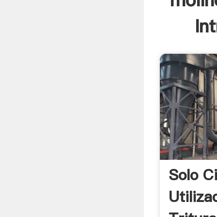
molin
In
Solo Ci
Utiliza