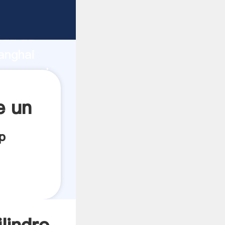
te
rza de
anghai
r crea el
e un