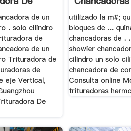
adora De
Chancadoras
ancadora de un
utilizado la m#; q
ro . solo cilindro
bloques de ... quin
trituradora de
chancadoras de . ..
ancadora de un
showier chancado
dro Trituradora de
cilindro un solo ci
turadoras de
chancadora de con
 eje Vertical,
Consulta online M
 Guangzhou
trituradoras hermo
rituradora De