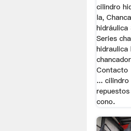
cilindro h
la, Chanc
hidráulic
Series ch
hidraulica
chancador
Contacto 
... cilindr
repuestos 
cono.