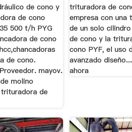
idráulico de cono y
trituradora de con
adora de cono
empresa con una t
a 35 500 t/h PYG
de un solo cilindro
ancadora de cono
de cono y la tritu
 hcc,chancadoras
cono PYF, el uso 
a de cono.
avanzado diseño..
Proveedor. mayov.
ahora
o de molino
trituradora de