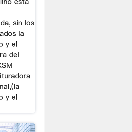
olino está
da, sin los
ados la
o y el
ura del
 XSM
ituradora
al,(la
o y el