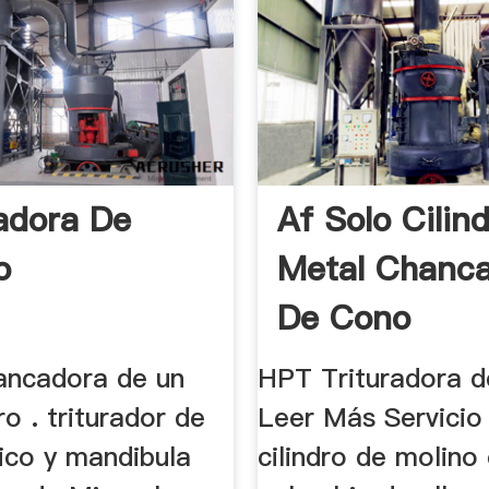
adora De
Af Solo Cilin
o
Metal Chanc
De Cono
ancadora de un
HPT Trituradora 
ro . triturador de
Leer Más Servicio
nico y mandibula
cilindro de molino