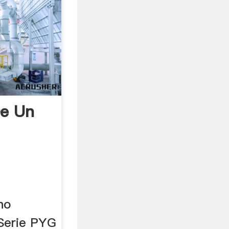
De Un
a
no
 Serie PYG