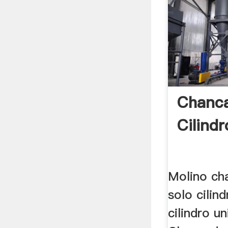
Chanc
Cilindr
Molino ch
solo cilind
cilindro u