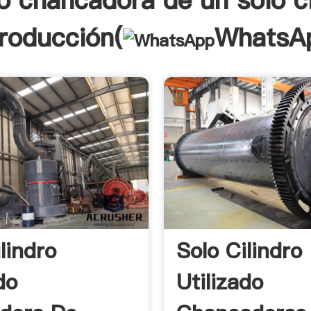
o chancadora de un solo ci
troducción(
WhatsA
lindro
Solo Cilindro
do
Utilizado