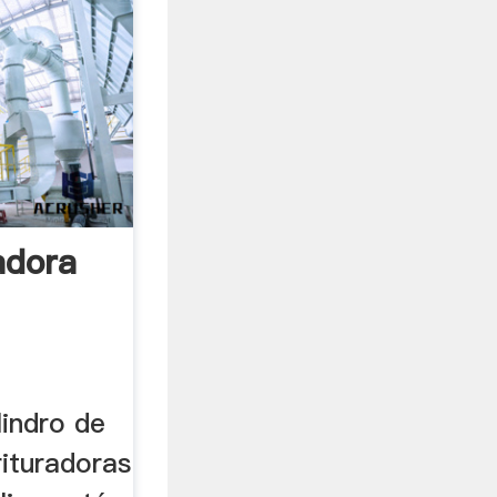
adora
lindro de
rituradoras