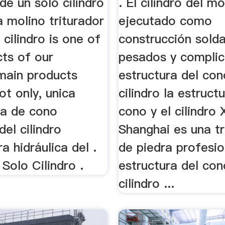
 de un solo cilindro
. El cilindro del m
 molino triturador
ejecutado como
 cilindro is one of
construcción solda
cts of our
pesados y complic
ain products
estructura del con
not only, unica
cilindro la estruct
a de cono
cono y el cilindro
del cilindro
Shanghai es una tr
 hidráulica del .
de piedra profesion
 Solo Cilindro .
estructura del con
cilindro ...