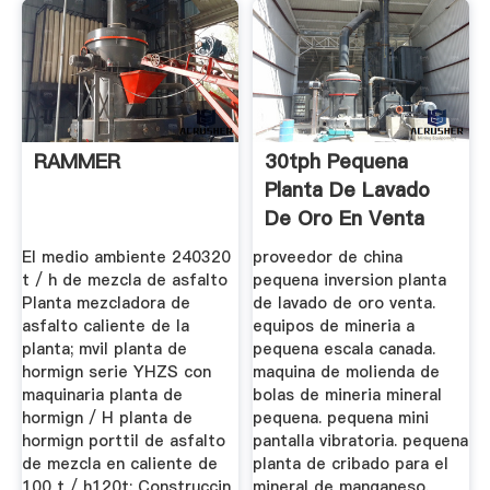
RAMMER
30tph Pequena
Planta De Lavado
De Oro En Venta
El medio ambiente 240320
proveedor de china
t / h de mezcla de asfalto
pequena inversion planta
Planta mezcladora de
de lavado de oro venta.
asfalto caliente de la
equipos de mineria a
planta; mvil planta de
pequena escala canada.
hormign serie YHZS con
maquina de molienda de
maquinaria planta de
bolas de mineria mineral
hormign / H planta de
pequena. pequena mini
hormign porttil de asfalto
pantalla vibratoria. pequena
de mezcla en caliente de
planta de cribado para el
100 t / h120t; Construccin
mineral de manganeso.