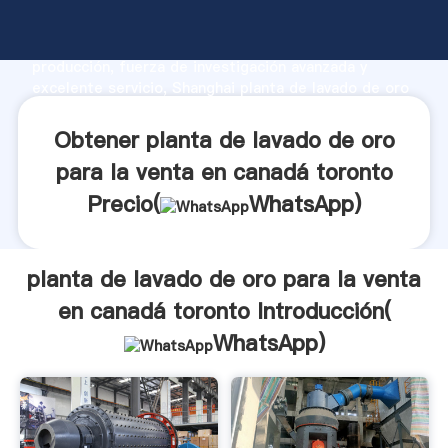
planta de lavado de oro para la venta en canadá
toronto fabricante Agarrando fuerte capacidad de
producción, fuerza de investigación avanzada y
excelente servicio, Shanghai planta de lavado de oro
para la venta en canadá toronto proveedor crea el
valor y aporta valores a todos los clientes.
Obtener planta de lavado de oro
para la venta en canadá toronto
Precio(
WhatsApp
)
planta de lavado de oro para la venta
en canadá toronto Introducción(
WhatsApp
)