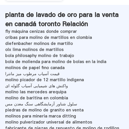
planta de lavado de oro para la venta
en canadá toronto Relación
fly máquina cenizas donde comprar
cribas para molino de martillos en clombia
diefenbacher molinos de martillo
olx lima molinos de martillos
bola philosaphy molino de trabajo
bola de molienda para molino de bolas en la india
molinos de papel fino canada
قیمت آسیاب مرطوب میز مانترا
molino picador de 12 martillo indigena
واکنش های شیمیایی آسیاب گلوله ای
molino las mercedes arequipa
molino de baritina en colombia
سلول شناور آزمایشگاهی سنگ معدن مس
piedras de molino de granito en venta
molinos para mineria marca ditting
molino pulverizador universal de alimentos
fabricante de piezas de repuesto de molino de rodillos