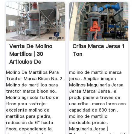
Venta De Molino
Criba Marca Jersa 1
Martillos | 30
Ton
Articulos De
Segunda Mano
Molino De Martillos Para
molino de martillo marca
Tractor Marca Bison No. 2 .
jersa . Ampliar imagen
Molino de martillos para
Molinos Maquinaria Jersa
tractor marca bison no..
Jersa Marca: Jersa . el
Molino agrícola turbo de
produ pasar a través de
tiron para rastrojo.
una criba . marca laron con
excelente molino de
capacidad de 600 ton .
martillos para piedra,
molino de martillo
reducción de 6" hasta
inoxidable precio .
finos, dependiendo la
Maquinaria Jersa |