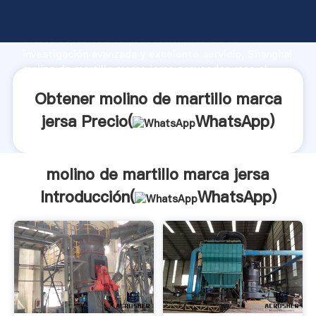
molino de martillo marca jersa fabricante Agarrando
fuerte capacidad de producción, fuerza de
investigación avanzada y excelente servicio, Shanghai
molino de martillo marca jersa proveedor crea el
valor y aporta valores a todos los clientes.
Obtener molino de martillo marca
jersa Precio(
WhatsApp
)
molino de martillo marca jersa
Introducción(
WhatsApp
)