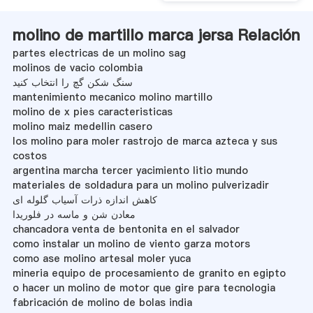
molino de martillo marca jersa Relación
partes electricas de un molino sag
molinos de vacio colombia
سنگ شکن گچ را انتخاب کنید
mantenimiento mecanico molino martillo
molino de x pies caracteristicas
molino maiz medellin casero
los molino para moler rastrojo de marca azteca y sus
costos
argentina marcha tercer yacimiento litio mundo
materiales de soldadura para un molino pulverizadir
کاهش اندازه ذرات آسیاب گلوله ای
معادن شن و ماسه در فلوریدا
chancadora venta de bentonita en el salvador
como instalar un molino de viento garza motors
como ase molino artesal moler yuca
mineria equipo de procesamiento de granito en egipto
o hacer un molino de motor que gire para tecnologia
fabricación de molino de bolas india