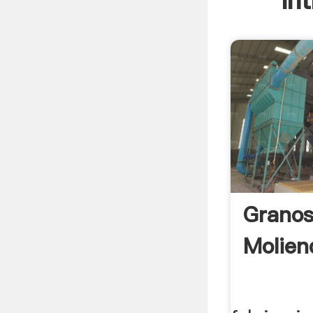
In
Granos
Molien