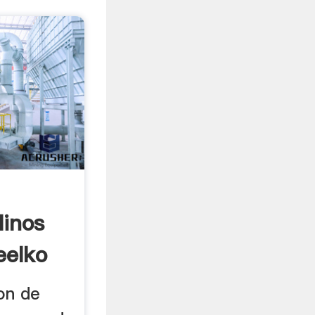
inos
eelko
on de