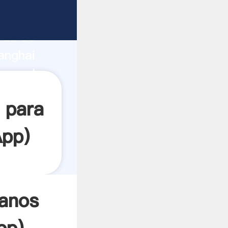
rza de
anghai
rea el
 para
App
)
ranos