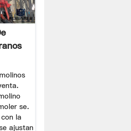
De
ranos
molinos
venta.
molino
moler se.
 con la
se ajustan