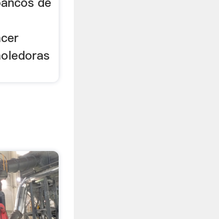
bancos de
acer
moledoras