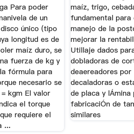
rga Para poder
maíz, trigo, cebada
manivela de un
fundamental para 
disco único (tipo
manejo de la post
ya longitud es de
mejorar la rentabil
oler maíz duro, se
Utillaje dados par
una fuerza de kg y
dobladoras de cor
la fórmula para
deaereadores por
torque necesario se
decaladoras o est
 = kgm El valor
de placa y lÁmina
ndica el torque
fabricaciÓn de ta
que requiere el
similares
 ...