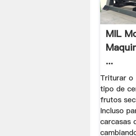
MIL Mo
Maquin
...
Triturar o
tipo de ce
frutos sec
Incluso pa
carcasas d
cambiando