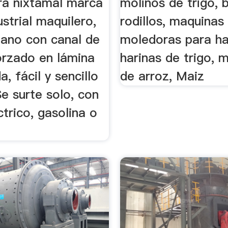
ra nixtamal marca
molinos de trigo, 
strial maquilero,
rodillos, maquinas
ano con canal de
moledoras para h
orzado en lámina
harinas de trigo, 
a, fácil y sencillo
de arroz, Maiz
Se surte solo, con
trico, gasolina o