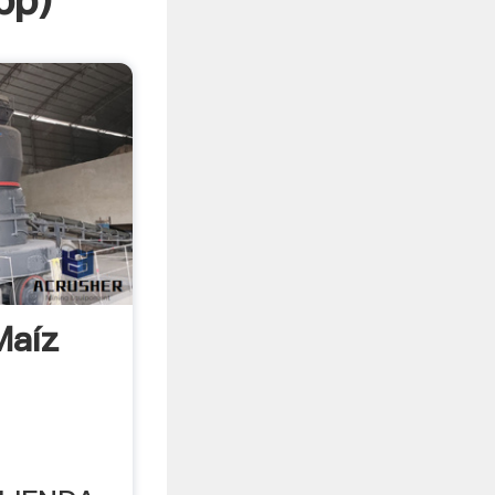
pp
)
Maíz