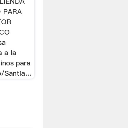
OLIENDA
O PARA
TOR
ICO
sa
 a la
linos para
/Santia...