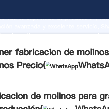
ion de molinos para granos fabricante
o fuerte capacidad de producción, fue
ación avanzada y excelente servicio, Sh
ion de molinos para granos proveedor c
aporta valores a todos los clientes.
ner fabricacion de molinos
nos Precio(
Whats
icacion de molinos para g