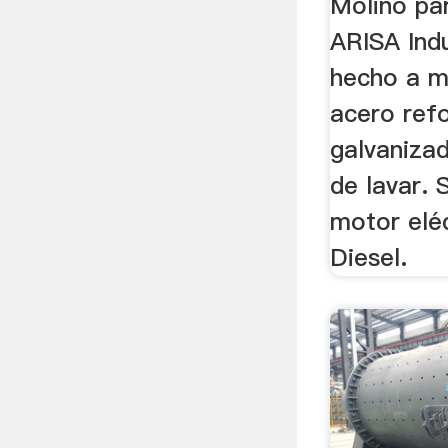
Molino pa
ARISA Indu
hecho a m
acero ref
galvanizad
de lavar. 
motor eléc
Diesel.