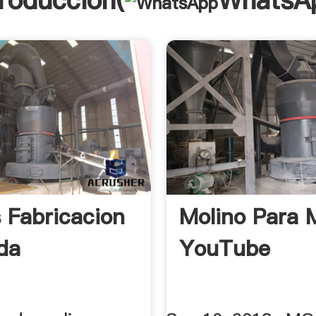
troducción(
WhatsA
 Fabricacion
Molino Para 
da
YouTube