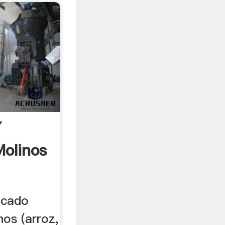
Y
olinos
ecado
nos (arroz,