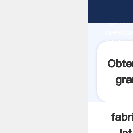
fabricac
Agarrand
investig
fabricac
valor y 
Obte
gra
fabr