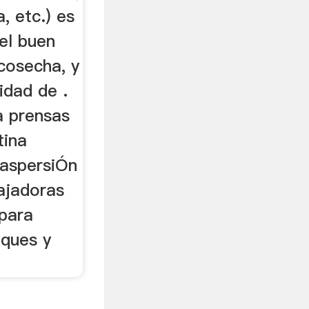
, etc.) es
el buen
cosecha, y
idad de .
a prensas
tina
 aspersiÓn
ajadoras
 para
nques y