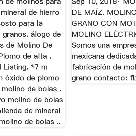
on de molinos para
Sep 10, 2018· M
mineral de hierro
DE MAÍZ. MOLIN
costo para la
GRANO CON MO
e granos. álogo de
MOLINO ELÉCTR
es de Molino De
Somos una empre
Plomo de alta .
mexicana dedicada
 Listing. *7 m
fabricación de mo
/h óxido de plomo
grano contacto: fb
 molino de bolas .
o molino de bolas
lienda de mineral
molino de bolas ..