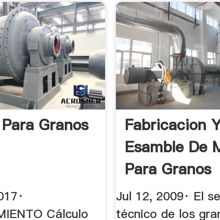
 Para Granos
Fabricacion 
Esamble De M
Para Granos
017·
Jul 12, 2009· El s
IENTO Cálculo
técnico de los gra