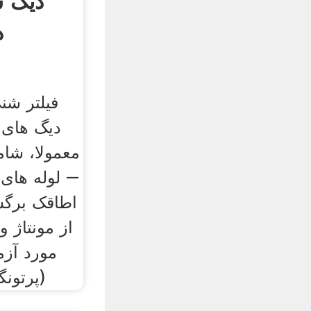
دیگ س
د
فیلتر شن
معمولا، شا
– لوله های 
اطاقک برگ
از مونتاژ 
مورد آز
(پرتونگ