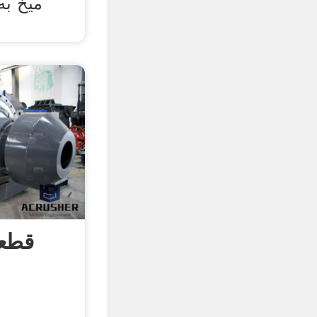
میخ به
قطعه