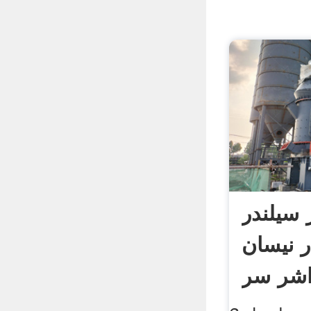
سیلندر
یلندر نیسان
اشر سر