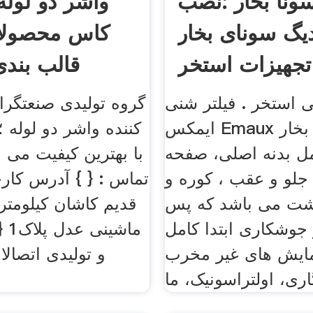
ونا بخار :نصب
واشر دو لوله
یگ سونای بخار
کاس محصولات
تجهیزات استخر
قالب بندی
ی استخر . فیلتر شنی
گروه تولیدی صنعتگران
ایمکس Emaux دیگ های بخار
کننده واشر دو لوله 
مل بدنه اصلی، صفحه
با بهترین کیفیت می ب
جلو و عقب ، کوره و
تماس : { } آدرس کارخ
شت می باشد که پس
و جوشکاری ابتدا کامل
ماش
مایش های غیر مخرب
و تولیدی اتصالا
اری، اولتراسونیک، ما