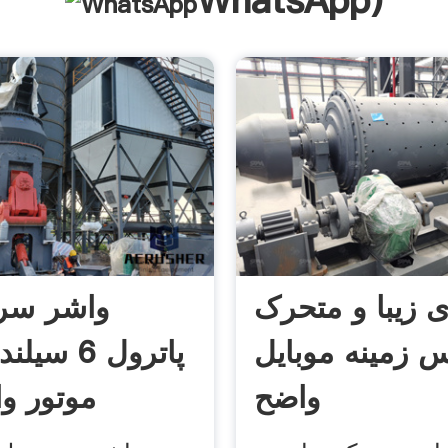
WhatsApp
)
 زیبا و متحرک
واشر سر 
س زمینه موبایل
پاترول 6 س
واضح
موتور و