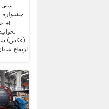
شنی د
جشنواره های
!+ ع
بخوانید
(عکس) شکس