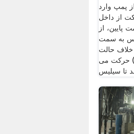
ز پمپ وارد
کت از داخل
ت پایین، از
س به سمت
 خلاف حالت
) حرکت می
د تا سیلیس