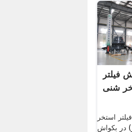
 فیلتر
خر شنی
لتر استخر
) در بکواش