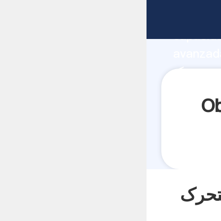
fabricante Agarra
capacida
شر صفحه شنی
متحرک proveedor crea el valor y aporta valores a todos
los clien
ی متحرک