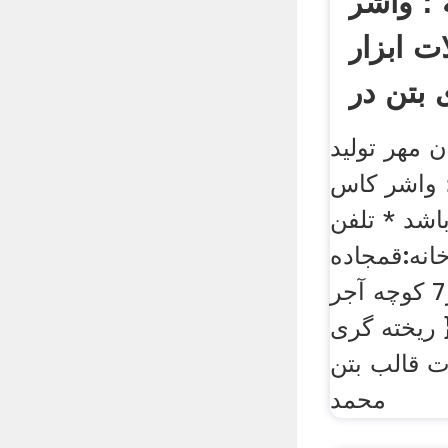
 ؛ واشر
 ابزار
 بتن در
 مهر تولید
؛ واشر کاس
اشد * تلفن
انه:قمجاده
قدیم کاشان کیلومتر7 کوچه آجر
ینی عدل پلاک1 { ریخته گری
ت قالب بتن
محمد