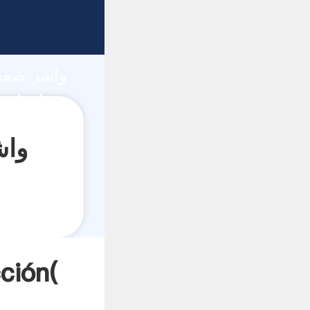
ón
واشر صفحه شن