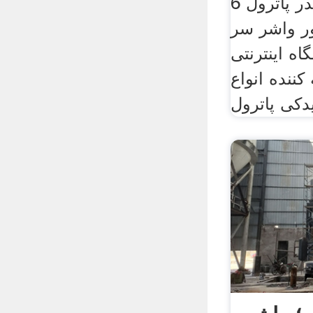
واشر سر سیلندر پاترول 6
ور واشر سر
اه اینترنتی
ننده انواع
دکی پاترول