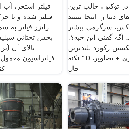
ر توکیو . جالب ترین
فیلتر استخر، آب ا
 دنیا را اینجا ببینید
فیلتر شده و با حر
کس. سرگرمی بیشتر
رایزر فیلتر به سم
. اگه گفتی این چیه؟!
بخش تحتانی سیلی
تن رکورد بلندترین
بالای آن (بر
ارتفاع بندبازی + تصاویر. 10 نکته
فیلتراسیون معمول
جال
کن