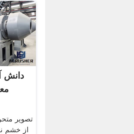
دانش آ
مع
از خشم ن