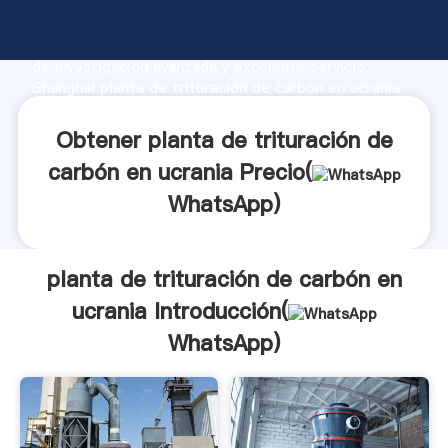
planta de trituración de carbón en ucrania fabricante
Agarrando fuerte capacidad de producción, fuerza
de investigación avanzada y excelente servicio,
Shanghai planta de trituración de carbón en ucrania
proveedor crea el valor y aporta valores a todos los
clientes.
Obtener planta de trituración de
carbón en ucrania Precio(
WhatsApp
)
planta de trituración de carbón en
ucrania Introducción(
WhatsApp
)