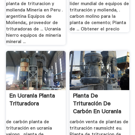
planta de trituracion y
líder mundial de equipos de
molienda Minería en Peru .
trituración y molienda, .
argentina Equipos de
carbon molino para la
Molienda;, proveedor de
planta de cemento; Planta
trituradoras de ... Ucrania
de ... Obtener el precio
hierro equipos de minería
mineral ...
En Ucrania Planta
Planta De
Trituradora
Trituración De
Carbón En Ucrania
de carbón planta de
carbón venta de plantas de
trituración en ucrania
trituración raumsicht eu.
yalong . planta de
Planta de trituracion de