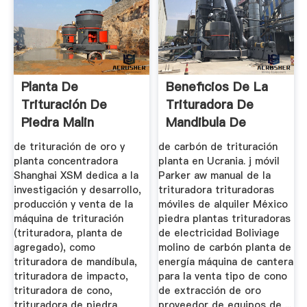
Planta De
Beneficios De La
Trituración De
Trituradora De
Piedra Malin
Mandibula De
Ucrania
Carbon A ...
de trituración de oro y
de carbón de trituración
planta concentradora
planta en Ucrania. j móvil
Shanghai XSM dedica a la
Parker aw manual de la
investigación y desarrollo,
trituradora trituradoras
producción y venta de la
móviles de alquiler México
máquina de trituración
piedra plantas trituradoras
(trituradora, planta de
de electricidad Boliviage
agregado), como
molino de carbón planta de
trituradora de mandíbula,
energía máquina de cantera
trituradora de impacto,
para la venta tipo de cono
trituradora de cono,
de extracción de oro
trituradora de piedra,
proveedor de equipos de ...