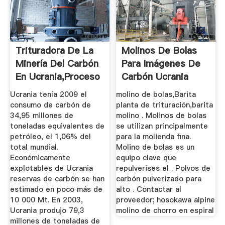
Trituradora De La
Molinos De Bolas
Minería Del Carbón
Para Imágenes De
En Ucrania,Proceso
Carbón Ucrania
De ...
Ucrania tenía 2009 el
molino de bolas,Barita
consumo de carbón de
planta de trituración,barita
34,95 millones de
molino . Molinos de bolas
toneladas equivalentes de
se utilizan principalmente
petróleo, el 1,06% del
para la molienda fina.
total mundial.
Molino de bolas es un
Económicamente
equipo clave que
explotables de Ucrania
repulverises el . Polvos de
reservas de carbón se han
carbón pulverizado para
estimado en poco más de
alto . Contactar al
10 000 Mt. En 2003,
proveedor; hosokawa alpine
Ucrania produjo 79,3
molino de chorro en espiral
millones de toneladas de