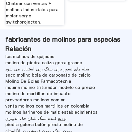
Chatear con ventas »
molinos industriales para
moler sorgo
switchprojecten.
fabricantes de molinos para especias
Relación
los molinos de quijadas
molino de piedra caliza gorra grande
میله های نسوز برای سنگ زنی استفاده می شود
seco molino bola de carbonato de calcio
Molino De Bolas Farmacotecnia
mquina molino triturador modelo cb precio
molino de martillos de impacto
proveedores molinos com ar
venta molinos con martillos en colombia
molinos harineros de maiz establecimientos
توزیع کننده سنگ شکن فک اندونزی
piedra galena balón precio molino de
معدن سنگ معدن فروشی در انگلستان