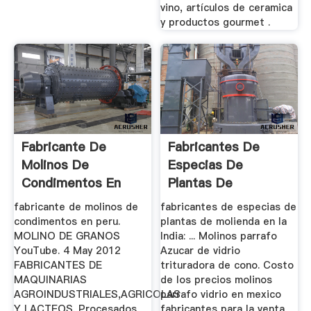
vino, artículos de ceramica
y productos gourmet .
Fabricante De
Fabricantes De
Molinos De
Especias De
Condimentos En
Plantas De
Peru
Molienda En La
fabricante de molinos de
fabricantes de especias de
India
condimentos en peru.
plantas de molienda en la
MOLINO DE GRANOS
India: ... Molinos parrafo
YouTube. 4 May 2012
Azucar de vidrio
FABRICANTES DE
trituradora de cono. Costo
MAQUINARIAS
de los precios molinos
AGROINDUSTRIALES,AGRICOLAS
parrafo vidrio en mexico
Y LACTEOS. Procesados
fabricantes para la venta