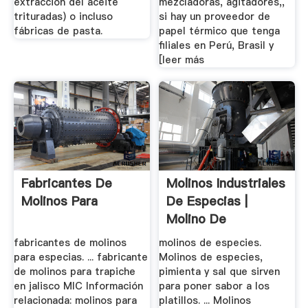
extracción del aceite
mezcladoras, agitadores,,
trituradas) o incluso
si hay un proveedor de
fábricas de pasta.
papel térmico que tenga
filiales en Perú, Brasil y
[leer más
Fabricantes De
Molinos Industriales
Molinos Para
De Especias |
Molino De
Bolas,Barita ...
fabricantes de molinos
molinos de especies.
para especias. ... fabricante
Molinos de especies,
de molinos para trapiche
pimienta y sal que sirven
en jalisco MIC Información
para poner sabor a los
relacionada: molinos para
platillos. ... Molinos