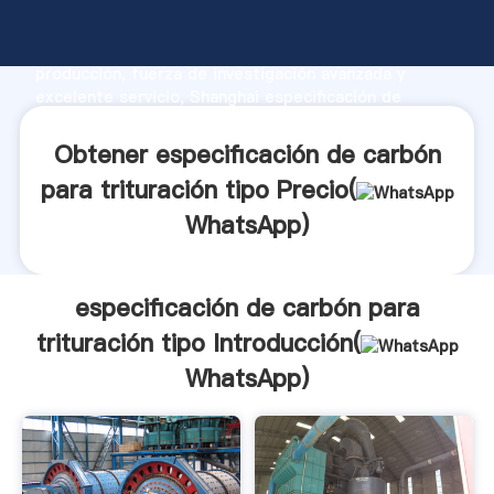
especificación de carbón para trituración tipo
fabricante Agarrando fuerte capacidad de
producción, fuerza de investigación avanzada y
excelente servicio, Shanghai especificación de
carbón para trituración tipo proveedor crea el valor y
aporta valores a todos los clientes.
Obtener especificación de carbón
para trituración tipo Precio(
WhatsApp
)
especificación de carbón para
trituración tipo Introducción(
WhatsApp
)