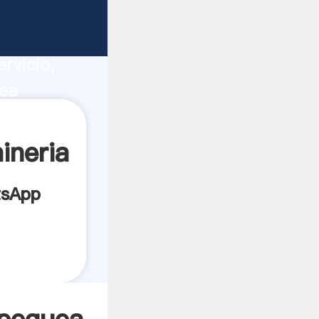
ucción,
rvicio,
uea
 a todos
ineria