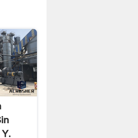
a
in
 Y.