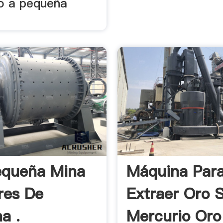
io a pequeña
equeña Mina
Máquina Par
res De
Extraer Oro S
a .
Mercurio Oro