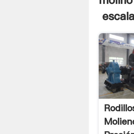
molino
escala
Rodill
Molien