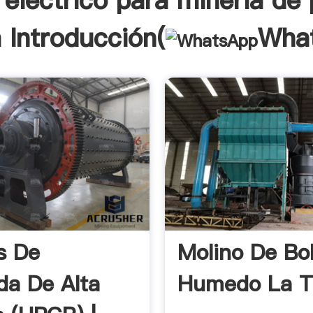
 electrico para mineria de
 Introducción(
Wha
os De
Molino De Bo
da De Alta
Humedo La T