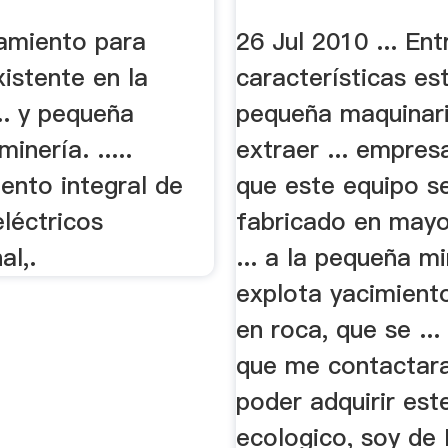
amiento para
26 Jul 2010 ... Ent
istente en la
características es
... y pequeña
pequeña maquinar
inería. .....
extraer ... empres
ento integral de
que este equipo s
léctricos
fabricado en mayo
al,.
... a la pequeña mi
explota yacimient
en roca, que se ...
que me contactar
poder adquirir est
ecologico, soy de