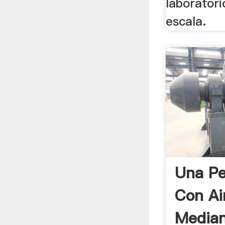
laborator
escala.
Una P
Con Ai
Median