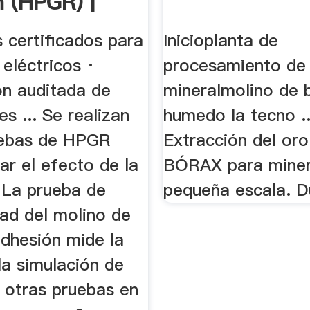
n (HPGR) |
a | SGS.
es certificados para
Inicioplanta de
eléctricos ·
procesamiento de
ón auditada de
mineralmolino de 
s ... Se realizan
humedo la tecno ..
uebas de HPGR
Extracción del or
ar el efecto de la
BÓRAX para miner
. La prueba de
pequeña escala. Du
idad del molino de
adhesión mide la
 la simulación de
y otras pruebas en