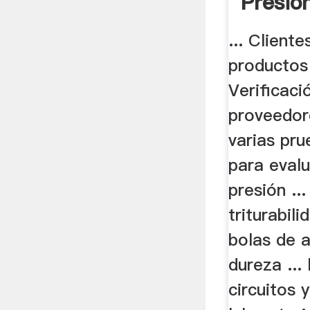
Presió
Minerí
... Client
productos 
Verificaci
proveedore
varias pr
para evalu
presión ..
triturabil
bolas de 
dureza ...
circuitos 