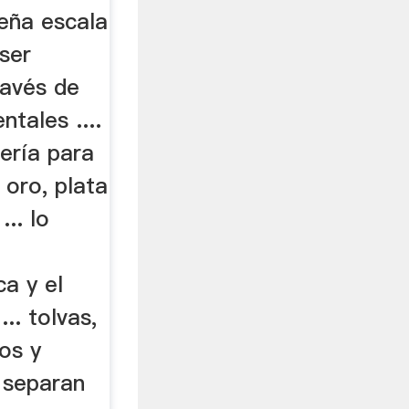
eña escala
ser
ravés de
tales ....
ería para
 oro, plata
... lo
ca y el
.. tolvas,
nos y
 separan