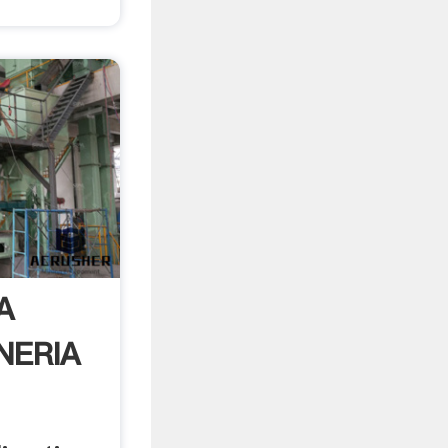
A
NERIA