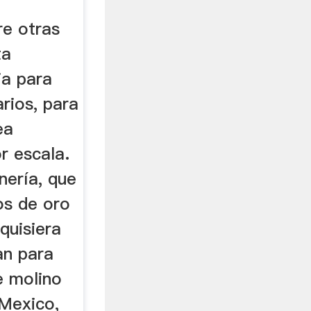
re otras
ta
ia para
arios, para
ea
r escala.
nería, que
os de oro
 quisiera
an para
e molino
 Mexico,