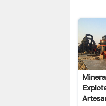
Minera
Explot
Artesan