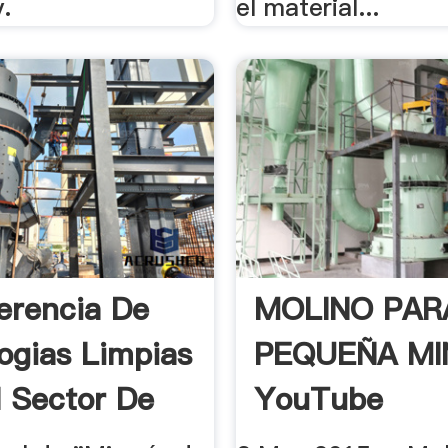
y.
el material...
erencia De
MOLINO PAR
ogias Limpias
PEQUEÑA MI
l Sector De
YouTube