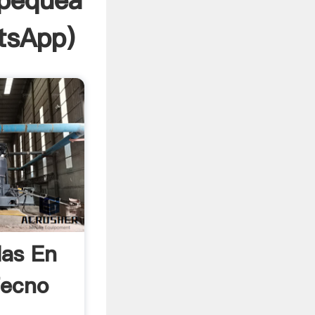
 pequea
tsApp
)
las En
ecno