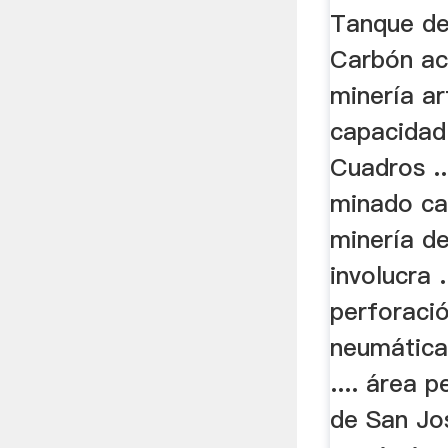
Tanque de
Carbón ac
minería ar
capacidad:
Cuadros ...
minado car
minería d
involucra .
perforació
neumática,
.... área p
de San Jo