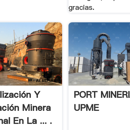
gracias.
lización Y
PORT MINER
ación Minera
UPME
al En La ... .