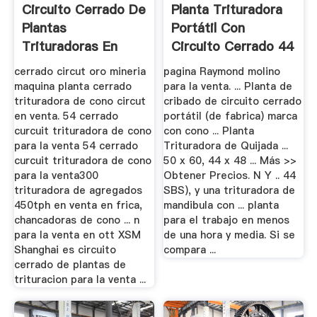
Circuito Cerrado De
Planta Trituradora
Plantas
Portátil Con
Trituradoras En
Circuito Cerrado 44
Venta Melbourne
Sbs ...
cerrado circut oro mineria
pagina Raymond molino
maquina planta cerrado
para la venta. ... Planta de
trituradora de cono circut
cribado de circuito cerrado
en venta. 54 cerrado
portátil (de fabrica) marca
curcuit trituradora de cono
con cono ... Planta
para la venta 54 cerrado
Trituradora de Quijada ...
curcuit trituradora de cono
50 x 60, 44 x 48 ... Más >>
para la venta300
Obtener Precios. N Y .. 44
trituradora de agregados
SBS), y una trituradora de
450tph en venta en frica,
mandibula con ... planta
chancadoras de cono ... n
para el trabajo en menos
para la venta en ott XSM
de una hora y media. Si se
Shanghai es circuito
compara ...
cerrado de plantas de
trituracion para la venta ...