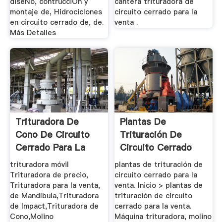
diseÑo, contrucciÓn y
cantera trituradora de
montaje de, Hidrociclones
circuito cerrado para la
en circuito cerrado de, de.
venta .
Más Detalles
Trituradora De
Plantas De
Cono De Circuito
Trituración De
Cerrado Para La
Circuito Cerrado
Venta
Para La Venta
trituradora móvil
plantas de trituración de
Trituradora de precio,
circuito cerrado para la
Trituradora para la venta,
venta. Inicio > plantas de
de Mandíbula,Trituradora
trituración de circuito
de Impact,Trituradora de
cerrado para la venta.
Cono,Molino
Máquina trituradora, molino