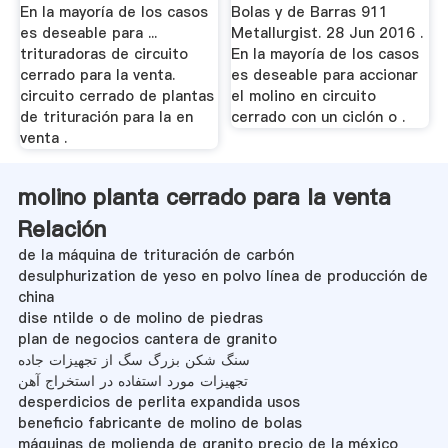
En la mayoría de los casos
Bolas y de Barras 911
es deseable para ...
Metallurgist. 28 Jun 2016 .
trituradoras de circuito
En la mayoría de los casos
cerrado para la venta.
es deseable para accionar
circuito cerrado de plantas
el molino en circuito
de trituración para la en
cerrado con un ciclón o .
venta .
molino planta cerrado para la venta
Relación
de la máquina de trituración de carbón
desulphurization de yeso en polvo línea de producción de
china
dise ntilde o de molino de piedras
plan de negocios cantera de granito
سنگ شکن بزرگ سگ از تجهیزات جاده
تجهیزات مورد استفاده در استخراج آهن
desperdicios de perlita expandida usos
beneficio fabricante de molino de bolas
máquinas de molienda de granito precio de la méxico