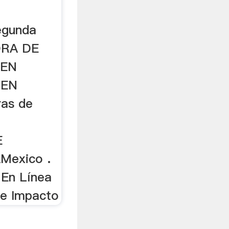
egunda
ORA DE
 EN
 EN
as de
E
Mexico .
 En Línea
de Impacto