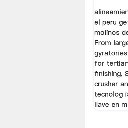
alineamie
el peru ge
molinos de
From larg
gyratories
for tertia
finishing,
crusher an
tecnolog 
llave en 