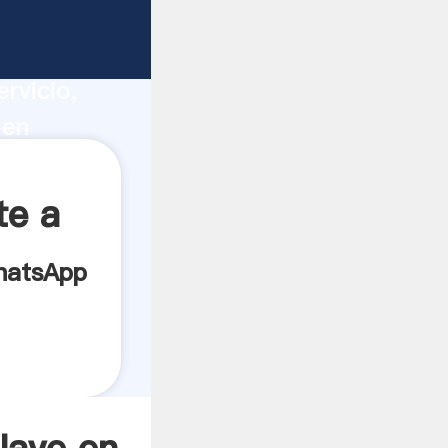
ucción,
rvicio,
 en
a todos
te a