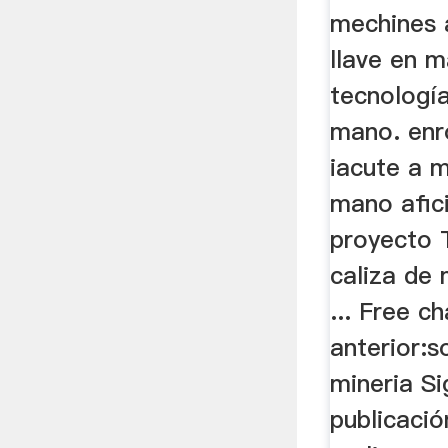
mechines 
llave en m
tecnología
mano. enr
iacute a m
mano afic
proyecto T
caliza de 
... Free c
anterior:s
mineria Si
publicació