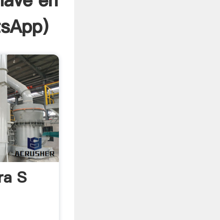
llave en
sApp
)
ra S