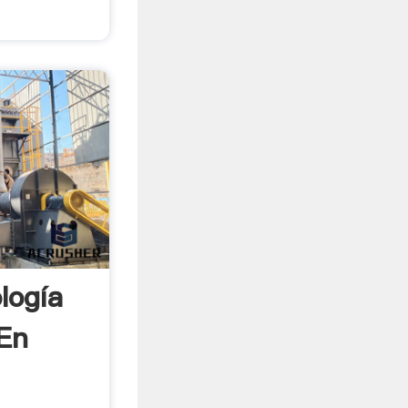
logía
 En