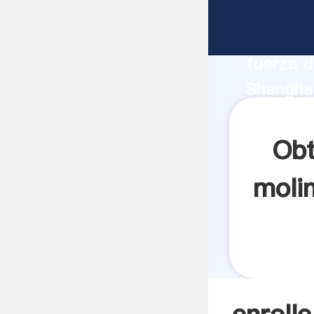
enrolle 
fabrican
fuerza d
Shanghai
mano pro
los clien
Obt
moli