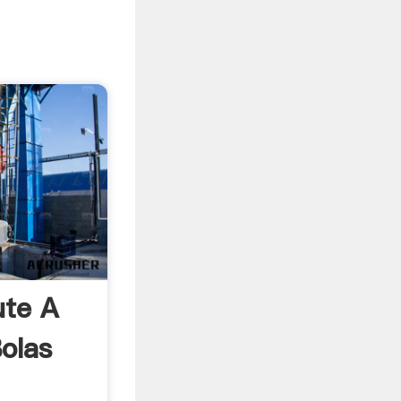
ute A
olas