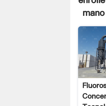
enrolle
mano 
Fluoro
Conce