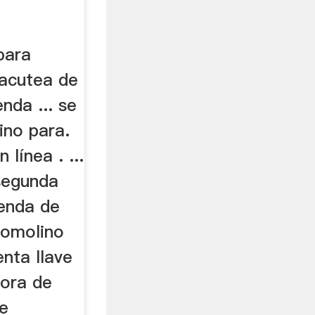
para
iacutea de
nda ... se
ino para.
línea . ...
segunda
enda de
afomolino
enta llave
dora de
de