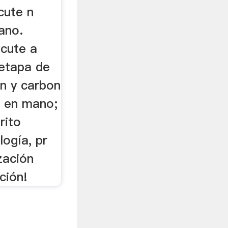
cute n
mano.
acute a
 etapa de
n y carbon
e en mano;
rito
logía, pr
zación
ción!