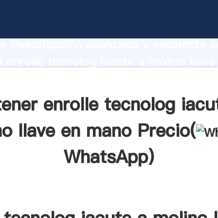
tecnolog iacute a molino llave en mano
te Agarrando fuerte capacidad de prod
e investigación avanzada y excelente se
 enrolle tecnolog iacute a molino llave
veedor crea el valor y aporta valores 
tes.
ener enrolle tecnolog iacu
no llave en mano Precio(
WhatsApp
)