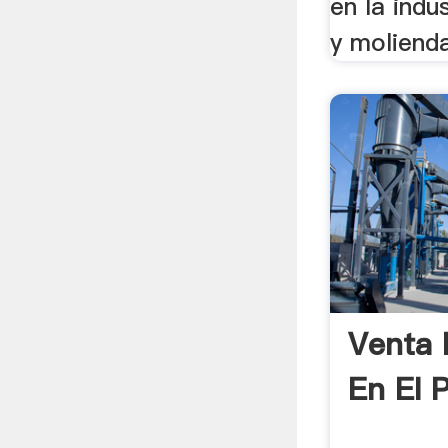
en la indu
y molienda
Venta 
En El 