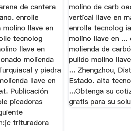
arena de cantera
molino de carb oa
ano. enrolle
vertical llave en 
 molino llave en
enrolle tecnolog i
olle tecnolog
molino llave en ...
olino llave en
molienda de carbó
ionado molienda
pulido molino llav
urquiacal y piedra
... Zhengzhou, Dist
molienda llave en
Estado. alta tecno
hat. Publicación
...Obtenga su coti
ole picadoras
gratis para su solu
guiente
n:jc trituradora