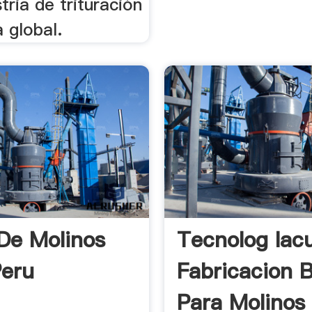
stria de trituración
 global.
De Molinos
Tecnolog Iac
Peru
Fabricacion B
Para Molinos