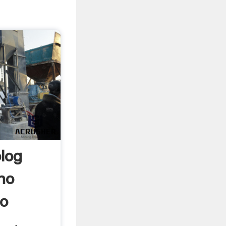
log
no
no