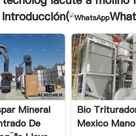
 tecnolog iacute a molino 
Introducción(
What
spar Mineral
Bio Triturado
ntrado De
Mexico Mano