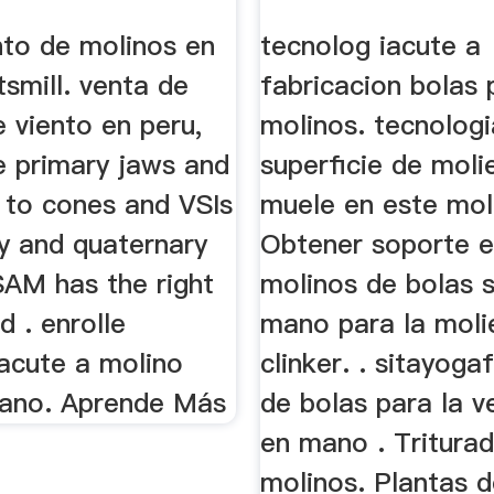
nto de molinos en
tecnolog iacute a
tsmill. venta de
fabricacion bolas 
 viento en peru,
molinos. tecnolog
e primary jaws and
superficie de molie
 to cones and VSIs
muele en este mol
ry and quaternary
Obtener soporte en 
 SAM has the right
molinos de bolas 
d . enrolle
mano para la moli
iacute a molino
clinker. . sitayog
mano. Aprende Más
de bolas para la v
en mano . Tritura
molinos. Plantas 