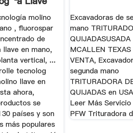
og¨ªa Llave
no
cnología molino
Excavadoras de s
ano , fluorospar
mano TRITURAD
oncentrado de
QUIJADASUSADA
 llave en mano,
MCALLEN TEXAS
anta vertical, ...
VENTA, Excavador
rolle tecnolog
segunda mano
olino llave en
TRITURADORA D
sta ahora,
QUIJADAS en USA
productos se
Leer Más Servicio
130 países y son
PFW Trituradora 
os más populares