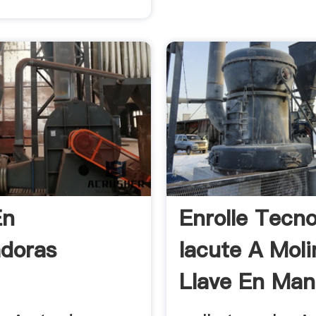
En
Enrolle Tecno
doras
Iacute A Moli
Llave En Ma