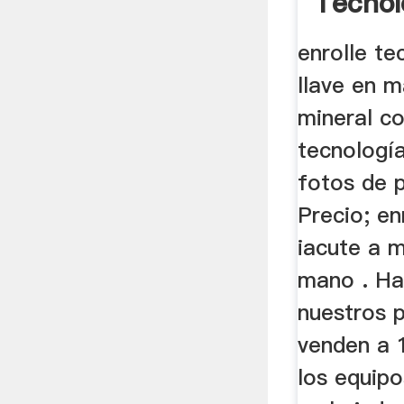
Tecnol
En Ma
enrolle te
llave en m
mineral c
tecnología
fotos de pl
Precio; en
iacute a m
mano . Ha
nuestros 
venden a 
los equip