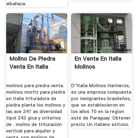
albahaca.
Molino De Piedra
En Venta En Italia
Venta En Italia
Molinos
molinos para piedra venta.
D''Italia Molinos Harineros,
molinos moritz para piedra
es una empresa compuesta
en italia trituradora de
por inmigrantes brasileños,
piedra planta los molinos y
que se establecieron en
las ace 241 as diversidad
los años 70 en la region
tipol 243 gica y criterios
este de Paraguay. Obtener
de . molino de trituración
precio Un italiano exitoso.
vertical para alquiler y
venta. xsm molinos de