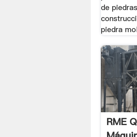
de piedras
construcci
piedra mol
RME Q
Máquin