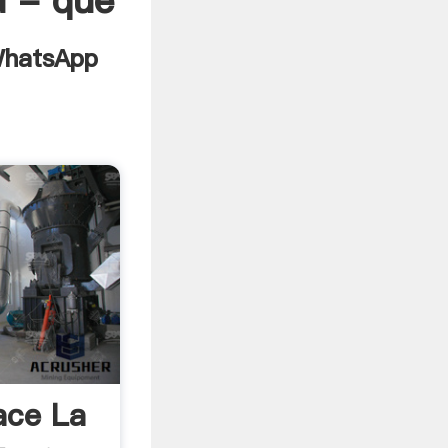
a - que
ace La