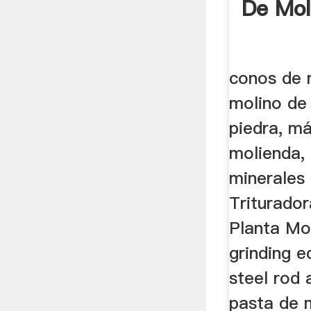
De Mol
conos de 
molino de 
piedra, m
molienda, 
minerales
Triturador
Planta Mol
grinding 
steel rod
pasta de m