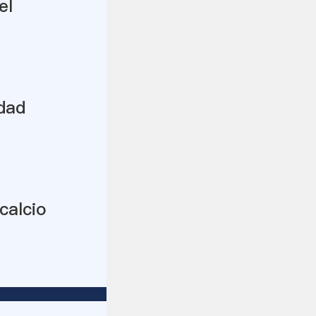
el
idad
calcio