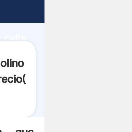
d de
 - molino
valor y
olino
ecio(