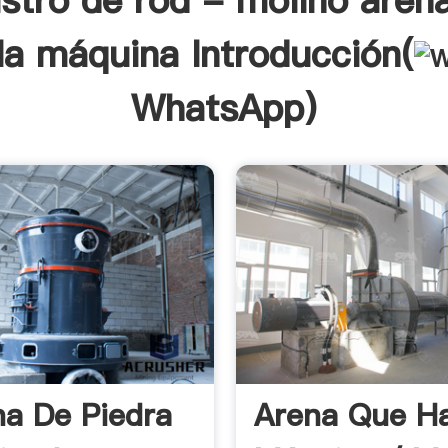
stro de rod - molino aren
la máquina Introducción(
WhatsApp
)
a De Piedra
Arena Que H