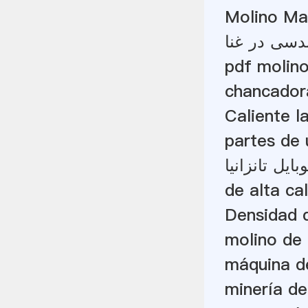
Molino Ma
دسی در غنا
pdf molino
chancadora
Caliente 
partes de 
یل تانزانیا
de alta ca
Densidad d
molino de 
máquina de
minería de