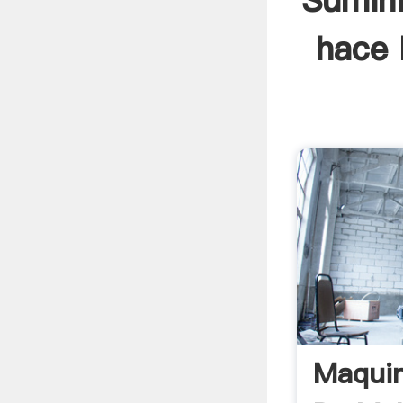
Sumini
hace 
Maquin