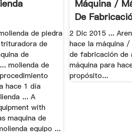
ienda
Máquina / M
De Fabricació
molienda de piedra
2 Dic 2015 ... Are
trituradora de
hace la máquina /
áquina de
de fabricación de 
... molienda de
máquina para hace
 procedimiento
propósito...
a hace 1 día
ienda ... A
equipment with
 as maquina de
olienda equipo ...