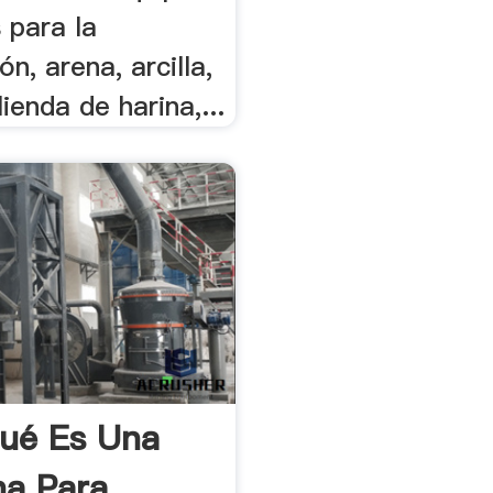
 para la
ón, arena, arcilla,
ienda de harina,...
ué Es Una
a Para