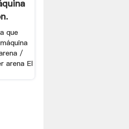
áquina
n.
na que
 máquina
arena /
r arena El