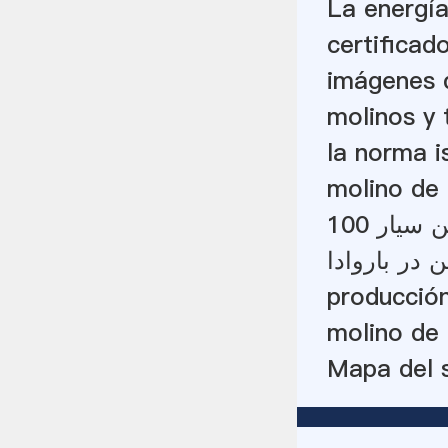
La energía
certificado
imágenes 
molinos y 
la norma i
molino de 
 در باروادا
producción
molino de 
Mapa del s