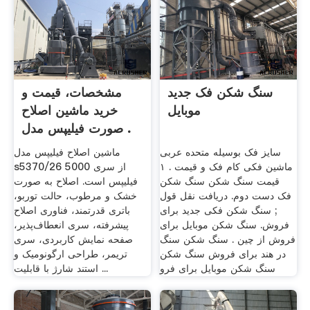
سنگ شکن فک جدید
مشخصات، قیمت و
موبایل
خرید ماشین اصلاح
صورت فیلیپس مدل .
سایز فک بوسیله متحده عربی
ماشین اصلاح فیلیپس مدل
ماشین فکی کام فک و قیمت . ۱
s5370/26 از سری 5000
قیمت سنگ شکن سنگ شکن
فیلیپس است. اصلاح به صورت
فک دست دوم. دریافت نقل قول
خشک و مرطوب، حالت توربو،
; سنگ شکن فکی جدید برای
باتری قدرتمند، فناوری اصلاح
فروش. سنگ شکن موبایل برای
پیشرفته، سری انعطاف‌پذیر،
فروش از چین . سنگ شکن سنگ
صفحه نمایش کاربردی، سری
در هند برای فروش سنگ شکن
تریمر، طراحی ارگونومیک و
سنگ شکن موبایل برای فرو
استند شارژ با قابلیت ...