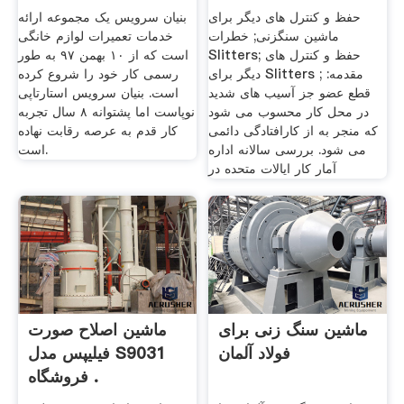
حفظ و کنترل های دیگر برای
بنیان سرویس یک مجموعه ارائه
ماشین سنگزنی; خطرات
خدمات تعمیرات لوازم خانگی
Slitters; حفظ و کنترل های
است که از ۱۰ بهمن ۹۷ به طور
دیگر برای Slitters ; مقدمه:
رسمی کار خود را شروع کرده
قطع عضو جز آسیب های شدید
است. بنیان سرویس استارتاپی
در محل کار محسوب می شود
نوپاست اما پشتوانه ۸ سال تجربه
که منجر به از کارافتادگی دائمی
کار قدم به عرصه رقابت نهاده
می شود. بررسی سالانه اداره
است.
آمار کار ایالات متحده در
ماشین سنگ زنی برای
ماشین اصلاح صورت
فولاد آلمان
فیلیپس مدل S9031
فروشگاه .