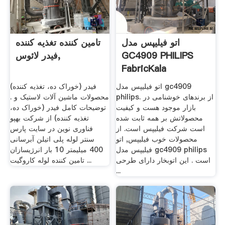
اتو فیلیپس مدل
تامین کننده تغذیه کننده
GC4909 PHILIPS
فیدر لائوس,
FabricKala
اتو فیلیپس مدل gc4909
فیدر (خوراک ده، تغذیه کننده)
philips. از برندهای خوشنامی در
محصولات ماشین آلات لاستیک و .
بازار موجود هست و کیفیت
توضیحات کامل فیدر (خوراک ده،
محصولاتش بر همه ثابت شده
تغذیه کننده) از شرکت بهپو
است شرکت فیلیپس است. از
فناوری نوین در سایت پارس
محصولات خوب فیلیپس, اتو
سنتر لوله پلی اتیلن آبرسانی
فیلیپس مدل gc4909 philips
400 میلیمتر 10 بار انرژیسازان
است . این اتوبخار دارای طرحی
تامین کننده لوله کاروگیت ...
...