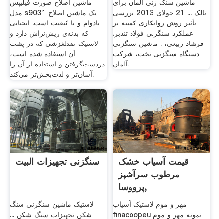
ماشین سنگ زنی آلمان برای
ماشین اصلاح صورت فیلیپس
تالک ... 21 جولای 2013 بررسی
مدل s9031 یک ماشین اصلاح
تأثیر روش روانکاری کمینه بر
بادوام و با کیفیت است. انحنایی
عملکرد سنگزنی فولاد تندبر.
که بدنه‌ی ریش‌تراش دارد و
فرشاد ربیعی، . ماشین سنگزنی
لاستیک ضد‌لغزشی که در پشت
دستگاه سنگزنی تخت، شرکت
آن استفاده شده است،
آلمان.
دردست‌گرفتن و استفاده از آن را
آسان‌تر و لذت‌بخش‌تر می‌کند.
قیمت آسیاب خشک
سنگزنی تجهیزات البیت
مرطوب سرآشپز
پرووسا,
مهر و موم لاستیک آسیاب
لاستیک ماشین سنگزنی سنگ
finacoopeu نمونه مهر و موم
شکن تجهیزات سنگ شکن ...