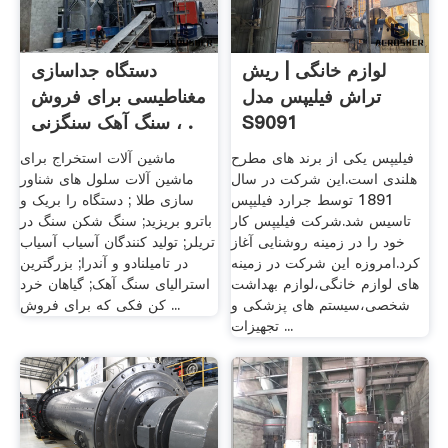
لوازم خانگی | ریش
دستگاه جداسازی
تراش فیلیپس مدل
مغناطیسی برای فروش
S9091
، سنگ آهک سنگزنی .
فیلیپس یکی از برند های مطرح
ماشین آلات استخراج برای
هلندی است.این شرکت در سال
ماشین آلات سلول های شناور
1891 توسط جرارد فیلیپس
سازی طلا ; دستگاه را بریک و
تاسیس شد.شرکت فیلیپس کار
باترو بریزید; سنگ شکن سنگ در
خود را در زمینه روشنایی آغاز
تریلر; تولید کنندگان آسیاب آسیاب
کرد.امروزه این شرکت در زمینه
در تامیلنادو و آندرا; بزرگترین
های لوازم خانگی،لوازم بهداشت
استرالیای سنگ آهک; گیاهان خرد
شخصی،سیستم های پزشکی و
کن فکی که برای فروش ...
تجهیزات ...