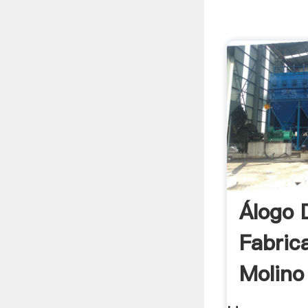
Álogo 
Fabric
Molino
Compac