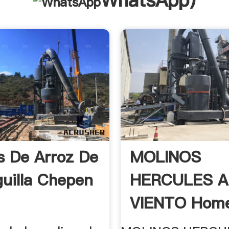
WhatsApp
)
s De Arroz De
MOLINOS
uilla Chepen
HERCULES A
VIENTO Home
Facebook