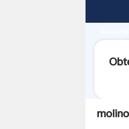
molinos 
capacida
avanzada
arroz he
a todos 
Obt
molino