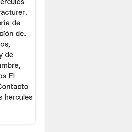
hercules
acturer.
eria de
ción de.
os,
y de
tambre,
os El
[Contacto
s hercules