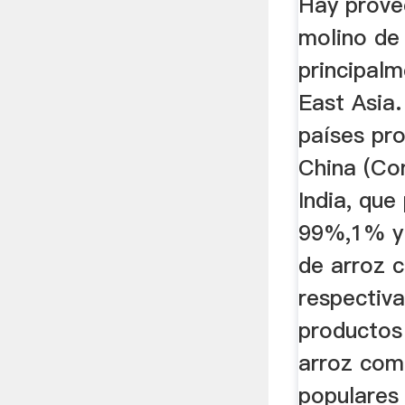
Hay prove
molino de
principal
East Asia.
países pr
China (Con
India, que
99%,1% y 
de arroz 
respectiv
productos
arroz com
populares 