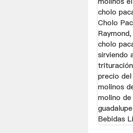
molinos el
cholo pac
Cholo Pa
Raymond, 
cholo pac
sirviendo 
trituració
precio del
molinos de
molino de
guadalupe
Bebidas L