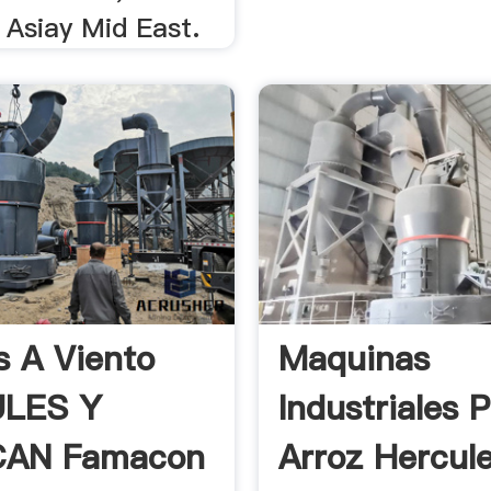
 Asiay Mid East.
s A Viento
Maquinas
LES Y
Industriales 
AN Famacon
Arroz Hercul