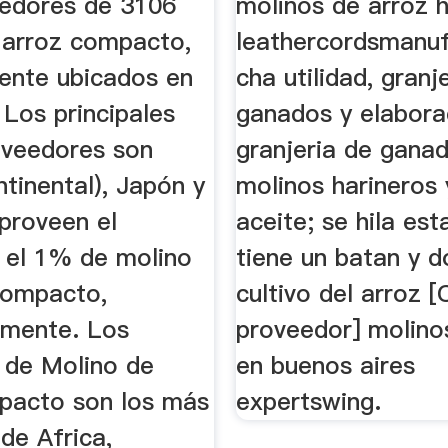
edores de 3106
molinos de arroz 
 arroz compacto,
leathercordsmanuf
mente ubicados en
cha utilidad, granj
 Los principales
ganados y elabora
oveedores son
granjeria de ganad
tinental), Japón y
molinos harineros 
 proveen el
aceite; se hila es
el 1% de molino
tiene un batan y d
compacto,
cultivo del arroz 
amente. Los
proveedor] molino
 de Molino de
en buenos aires
pacto son los más
expertswing.
de Africa,