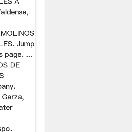
LES A
aldense,
 MOLINOS
LES. Jump
s page. ...
OS DE
S
any.
 Garza,
ater
spo.