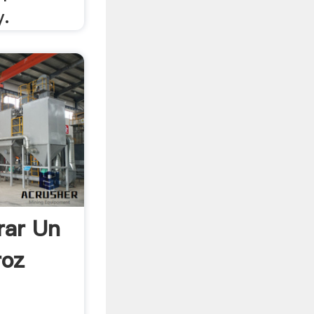
y.
rar Un
roz