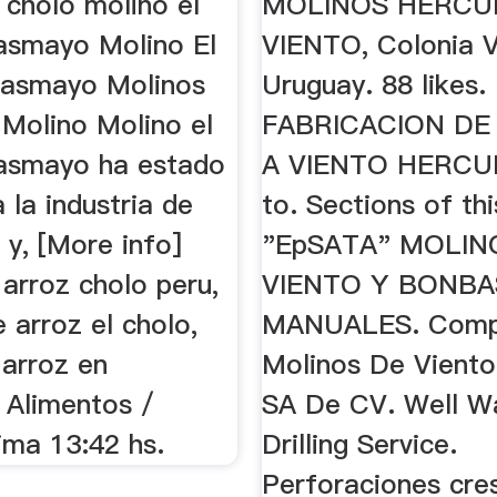
 cholo molino el
MOLINOS HERCU
asmayo Molino El
VIENTO, Colonia V
casmayo Molinos
Uruguay. 88 likes.
Molino Molino el
FABRICACION DE
asmayo ha estado
A VIENTO HERCU
a la industria de
to. Sections of thi
n y, [More info]
"EpSATA" MOLIN
 arroz cholo peru,
VIENTO Y BONBA
 arroz el cholo,
MANUALES. Comp
 arroz en
Molinos De Viento
 Alimentos /
SA De CV. Well W
ima 13:42 hs.
Drilling Service.
Perforaciones cre