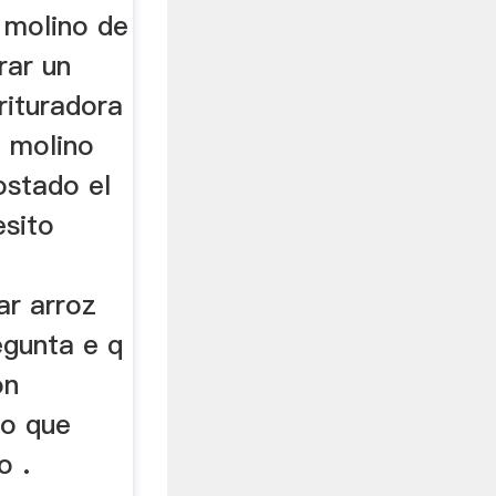
 molino de
rar un
rituradora
 molino
ostado el
esito
o
ar arroz
egunta e q
on
no que
o .