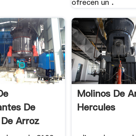
ofrecen un .
De
Molinos De A
antes De
Hercules
 De Arroz
to De ...