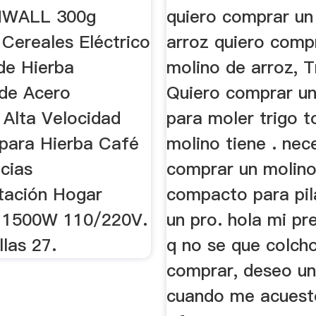
WALL 300g
quiero comprar un
 Cereales Eléctrico
arroz quiero comp
de Hierba
molino de arroz, T
 de Acero
Quiero comprar un
 Alta Velocidad
para moler trigo t
 para Hierba Café
molino tiene . nec
cias
comprar un molin
tación Hogar
compacto para pil
l 1500W 110/220V.
un pro. hola mi pr
llas 27.
q no se que colch
comprar, deseo u
cuando me acuest