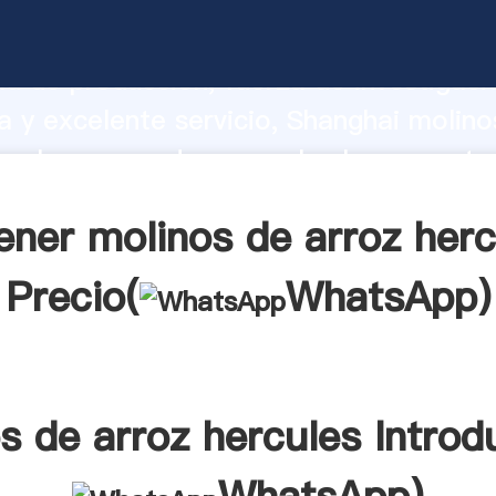
de arroz hercules fabricante Agarrando
d de producción, fuerza de investigaci
 y excelente servicio, Shanghai molino
rcules proveedor crea el valor y aporta
los clientes.
ener molinos de arroz herc
Precio(
WhatsApp
)
s de arroz hercules Introd