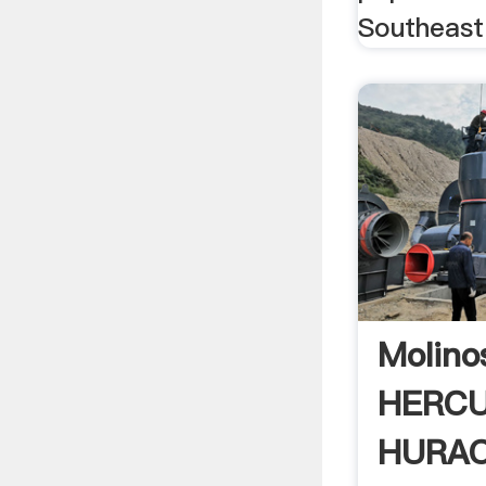
Southeast
Molino
HERCU
HURAC