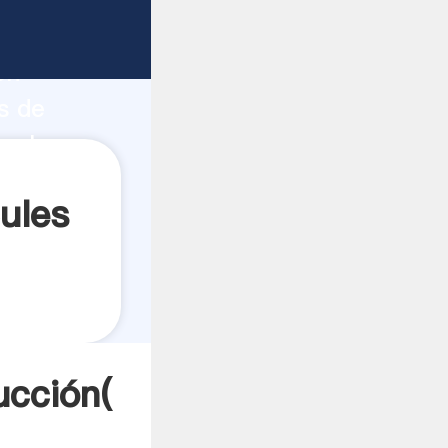
 fuerte
ón
s de
 valores
ules
ucción(