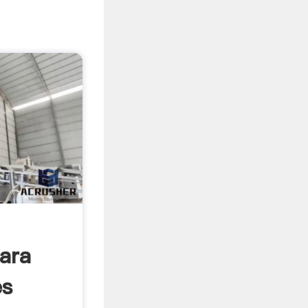
Para
es