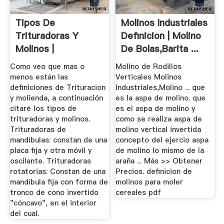
Tipos De
Molinos Industriales
Trituradoras Y
Definicion | Molino
Molinos |
De Bolas,Barita ...
1AAD_ITIQI_GRUPOB
Como veo que mas o
Molino de Rodillos
menos están las
Verticales Molinos
definiciones de Trituracion
Industriales,Molino ... que
y molienda, a continuación
es la aspa de molino. que
citaré los tipos de
es el aspa de molino y
trituradoras y molinos.
como se realiza aspa de
Trituradoras de
molino vertical invertida
mandíbulas: constan de una
concepto del ejercio aspa
placa fija y otra móvil y
de molino lo mismo de la
oscilante. Trituradoras
araña ... Más >> Obtener
rotatorias: Constan de una
Precios. definicion de
mandíbula fija con forma de
molinos para moler
tronco de cono invertido
cereales pdf
"cóncavo", en el interior
del cual.