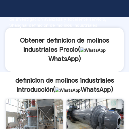
definicion de molinos industriales fabricante
Agarrando fuerte capacidad de producción, fuerza
de investigación avanzada y excelente servicio,
Shanghai definicion de molinos industriales
proveedor crea el valor y aporta valores a todos los
clientes.
Obtener definicion de molinos
industriales Precio(
WhatsApp
)
definicion de molinos industriales
Introducción(
WhatsApp
)