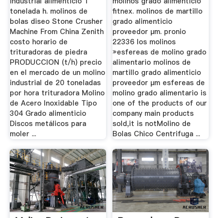
industrial alimenticio 1
molinos grado alimenticio
tonelada h. molinos de
fitnex. molinos de martillo
bolas diseo Stone Crusher
grado alimenticio
Machine From China Zenith
proveedor μm. pronio
costo horario de
22336 los molinos
trituradoras de piedra
»esfereas de molino grado
PRODUCCION (t/h) precio
alimentario molinos de
en el mercado de un molino
martillo grado alimenticio
industrial de 20 toneladas
proveedor μm esfereas de
por hora trituradora Molino
molino grado alimentario is
de Acero Inoxidable Tipo
one of the products of our
304 Grado alimenticio
company main products
Discos metálicos para
sold,it is notMolino de
moler ...
Bolas Chico Centrifuga ...