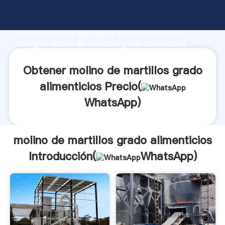
molino de martillos grado alimenticios fabricante
Agarrando fuerte capacidad de producción, fuerza
de investigación avanzada y excelente servicio,
Shanghai molino de martillos grado alimenticios
proveedor crea el valor y aporta valores a todos los
clientes.
Obtener molino de martillos grado
alimenticios Precio(
WhatsApp
)
molino de martillos grado alimenticios
Introducción(
WhatsApp
)