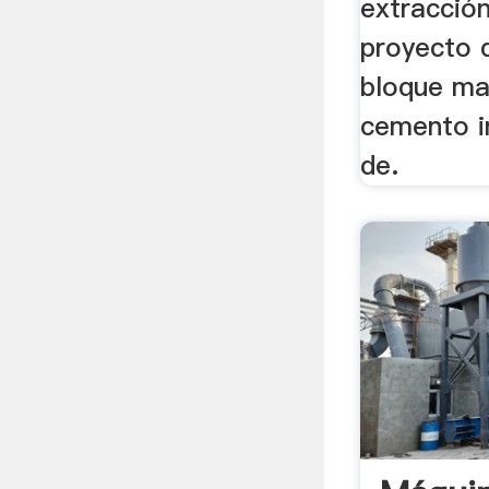
extracció
proyecto 
bloque ma
cemento i
de.