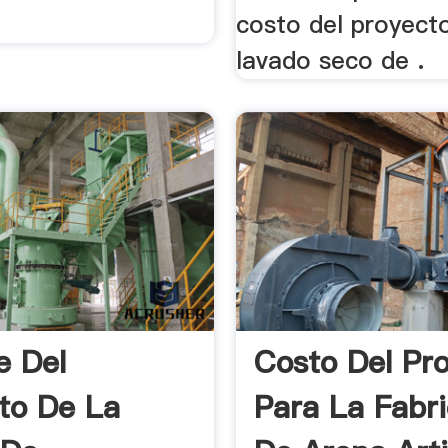
costo del proyect
lavado seco de .
e Del
Costo Del Pr
to De La
Para La Fabr