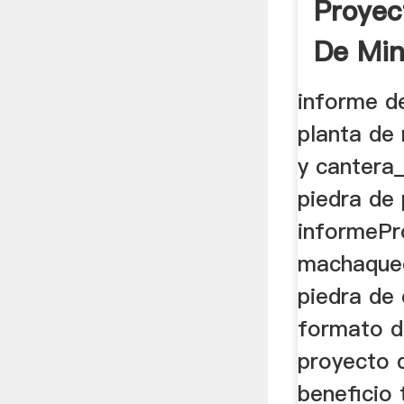
Proyec
De Min
Cuarzo
informe d
planta de
y cantera_
piedra de
informePr
machaqueo
piedra de 
formato d
proyecto d
beneficio 