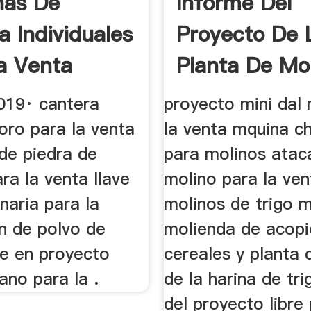
nas De
Informe Del
a Individuales
Proyecto De 
a Venta
Planta De Mo
be
Besan
019· cantera
proyecto mini dal 
oro para la venta
la venta mquina ch
de piedra de
para molinos atac
ra la venta llave
molino para la ven
naria para la
molinos de trigo 
n de polvo de
molienda de acopi
ve en proyecto
cereales y planta 
ano para la .
de la harina de tr
del proyecto libre