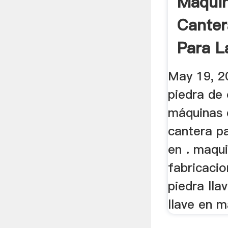
Máqui
Canter
Para L
YouTu
May 19, 2
piedra de 
máquinas 
cantera pa
en . maqui
fabricacio
piedra lla
llave en m