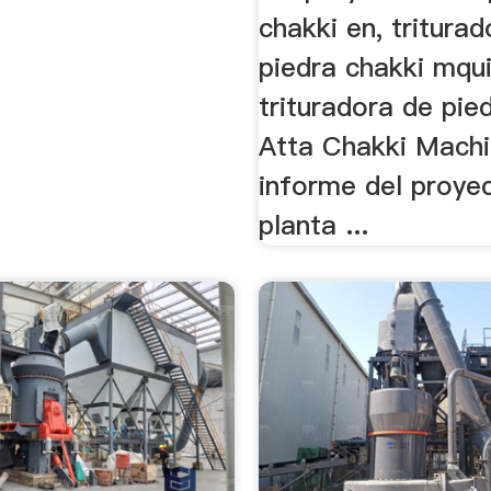
chakki en, tritura
piedra chakki mqui
trituradora de pie
Atta Chakki Mach
informe del proyec
planta ...