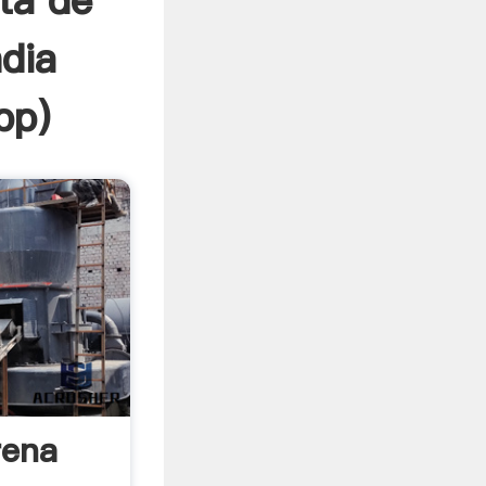
ta de
ndia
pp
)
rena