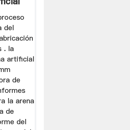
icial
 proceso
a del
abricación
 . la
 artificial
00mm
ora de
informes
ra la arena
ta de
orme del