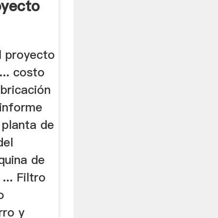
oyecto
l proyecto
... costo
bricación
 informe
 planta de
del
quina de
.. Filtro
o
rro y