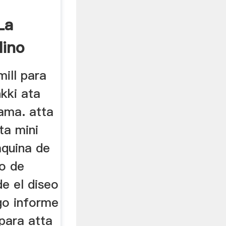
La
lino
mill para
kki ata
ama. atta
ta mini
mquina de
o de
de el diseo
igo informe
 para atta