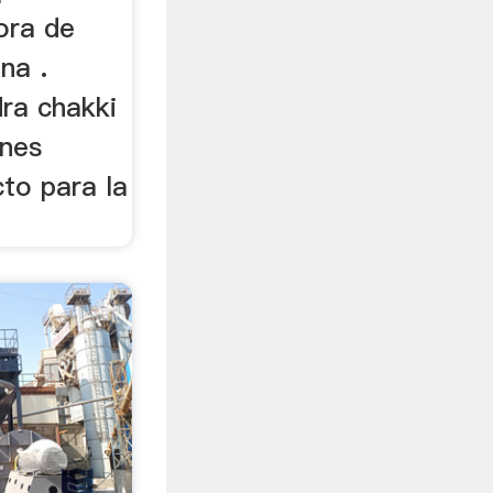
dora de
na .
dra chakki
ines
to para la