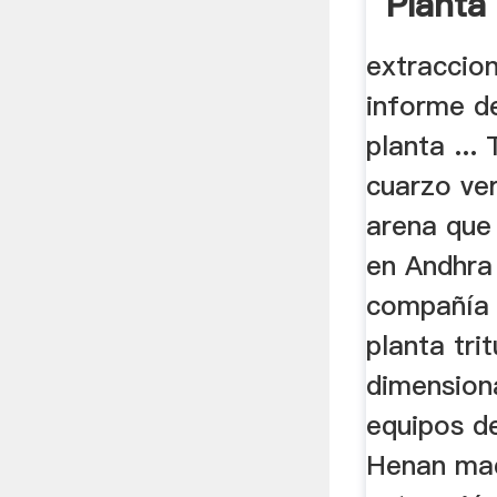
Planta
Fabric
extraccio
Arena
informe d
planta ...
cuarzo vert
arena que
en Andhra
compañía 
planta tri
dimension
equipos d
Henan maq