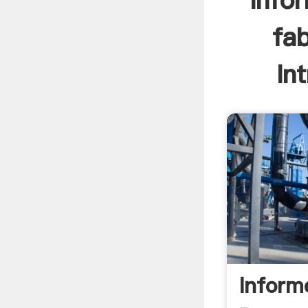
info
fab
In
Inform