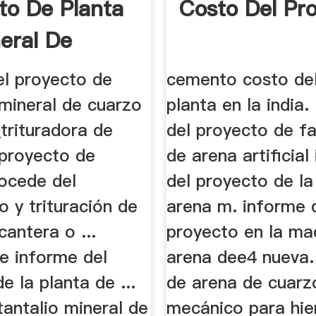
to De Planta
Costo Del Pr
eral De
 Y Cantera
el proyecto de
cemento costo de
 mineral de cuarzo
planta en la india. 
trituradora de
del proyecto de fa
 proyecto de
de arena artificial
ocede del
del proyecto de la
 y trituración de
arena m. informe 
cantera o ...
proyecto en la ma
e informe del
arena dee4 nueva. .
e la planta de ...
de arena de cuarz
tantalio mineral de
mecánico para hie