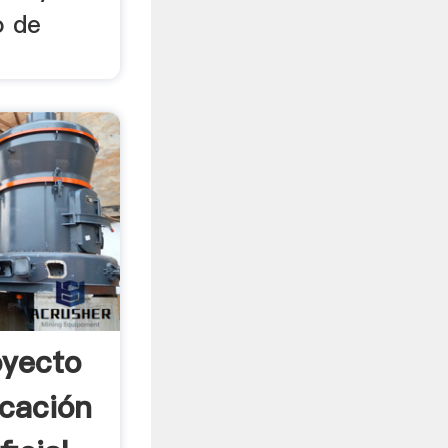
o de
oyecto
icación