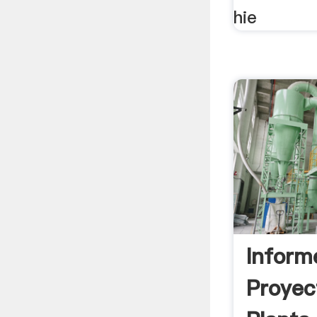
hie
Inform
Proyec