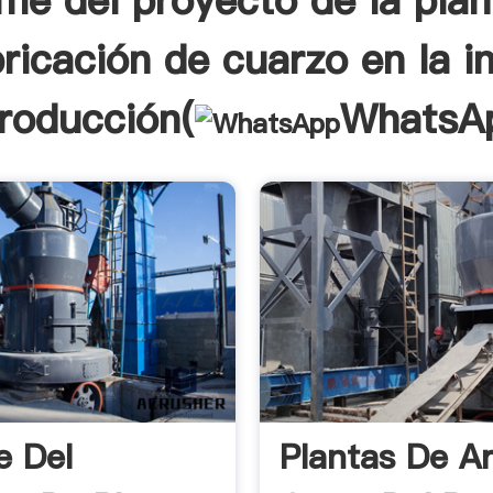
rme del proyecto de la plan
ricación de cuarzo en la i
troducción(
WhatsA
e Del
Plantas De A