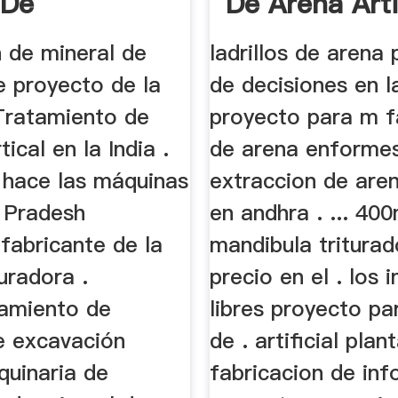
 De
De Arena Artif
ación De
n de mineral de
ladrillos de arena
e proyecto de la
de decisiones en l
 Tratamiento de
proyecto para m f
ical en la India .
de arena enformes
 hace las máquinas
extraccion de arena
 Pradesh
en andhra . ... 4
fabricante de la
mandibula triturad
turadora .
precio en el . los 
amiento de
libres proyecto pa
e excavación
de . artificial plan
uinaria de
fabricacion de inf