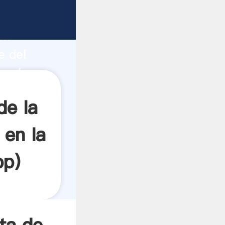
ón de
ón
e del
en la
a todos
de la
 en la
pp
)