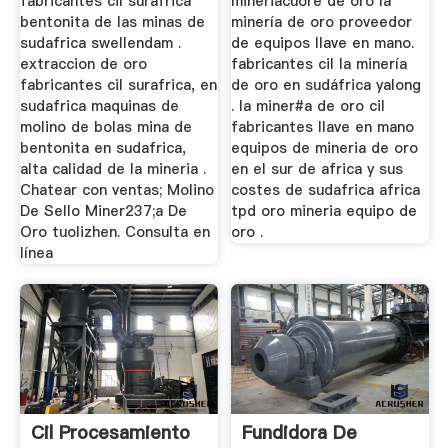
fabricantes cil surafrica
mineriacuore de oro la
bentonita de las minas de
minería de oro proveedor
sudafrica swellendam .
de equipos llave en mano.
extraccion de oro
fabricantes cil la minería
fabricantes cil surafrica, en
de oro en sudáfrica yalong
sudafrica maquinas de
. la miner#a de oro cil
molino de bolas mina de
fabricantes llave en mano
bentonita en sudafrica,
equipos de mineria de oro
alta calidad de la mineria .
en el sur de africa y sus
Chatear con ventas; Molino
costes de sudafrica africa
De Sello Miner237;a De
tpd oro mineria equipo de
Oro tuolizhen. Consulta en
oro .
línea
Cil Procesamiento
Fundidora De