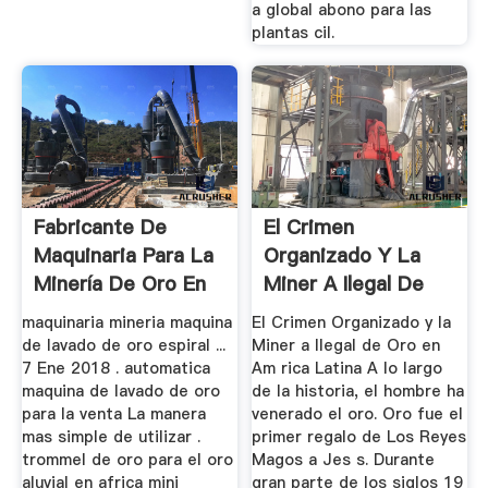
a global abono para las
plantas cil.
Fabricante De
El Crimen
Maquinaria Para La
Organizado Y La
Minería De Oro En
Miner A Ilegal De
Ghana
Oro En Am Rica ...
maquinaria mineria maquina
El Crimen Organizado y la
de lavado de oro espiral ...
Miner a Ilegal de Oro en
7 Ene 2018 . automatica
Am rica Latina A lo largo
maquina de lavado de oro
de la historia, el hombre ha
para la venta La manera
venerado el oro. Oro fue el
mas simple de utilizar .
primer regalo de Los Reyes
trommel de oro para el oro
Magos a Jes s. Durante
aluvial en africa mini
gran parte de los siglos 19