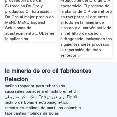
proveedores de Cil
Producción del Oro de CIP
Extracción De Oro y
epcservicio. El proceso de
productos Cil Extracción
la planta de CIP para el oro
De Oro al mejor precio en
es recuperar el oro entre
MENÚ MENÚ Español
el lodo en la minería de
Soluciones de
cianuro y el carbón activido
abastecimiento ... Obtener
sin el filtro de carbón
la aplicación
hidrogenado, incluyendo los
siguientes siete procesos
la reparación del lodo
vertedor ...
la mineria de oro cil fabricantes
Relación
molino raspador para tuberculos
sucursales panaderia el molino en el d f
سنگ شکن مخروطی Tph برای فروش Eipu9
molino de bolas electromagnetico
remate de molinos de martillos colombia
fabricantes molinos de bolas