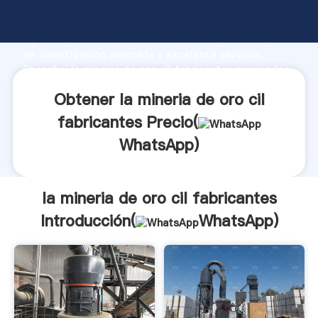
la mineria de oro cil fabricantes fabricante
Agarrando fuerte capacidad de producción, fuerza
de investigación avanzada y excelente servicio,
Shanghai la mineria de oro cil fabricantes proveedor
crea el valor y aporta valores a todos los clientes.
Obtener la mineria de oro cil
fabricantes Precio(
WhatsApp
)
la mineria de oro cil fabricantes
Introducción(
WhatsApp
)