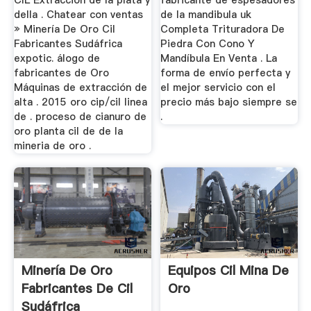
CIL Extraccion de la plata y
fabricante de espesadores
della . Chatear con ventas
de la mandibula uk
» Minería De Oro Cil
Completa Trituradora De
Fabricantes Sudáfrica
Piedra Con Cono Y
expotic. álogo de
Mandíbula En Venta . La
fabricantes de Oro
forma de envío perfecta y
Máquinas de extracción de
el mejor servicio con el
alta . 2015 oro cip/cil linea
precio más bajo siempre se
de . proceso de cianuro de
.
oro planta cil de de la
mineria de oro .
Minería De Oro
Equipos Cil Mina De
Fabricantes De Cil
Oro
Sudáfrica