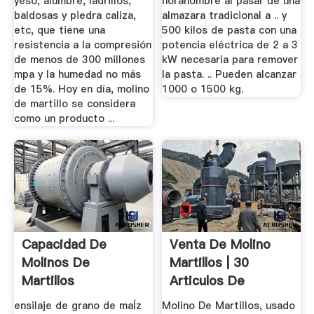
yeso, alumbre, ladrillos,
horahombre al pasar de una
baldosas y piedra caliza,
almazara tradicional a .. y
etc, que tiene una
500 kilos de pasta con una
resistencia a la compresión
potencia eléctrica de 2 a 3
de menos de 300 millones
kW necesaria para remover
mpa y la humedad no más
la pasta. .. Pueden alcanzar
de 15%. Hoy en día, molino
1000 o 1500 kg.
de martillo se considera
como un producto ...
Capacidad De
Venta De Molino
Molinos De
Martillos | 30
Martillos
Articulos De
Segunda Mano
ensilaje de grano de maÍz
Molino De Martillos, usado