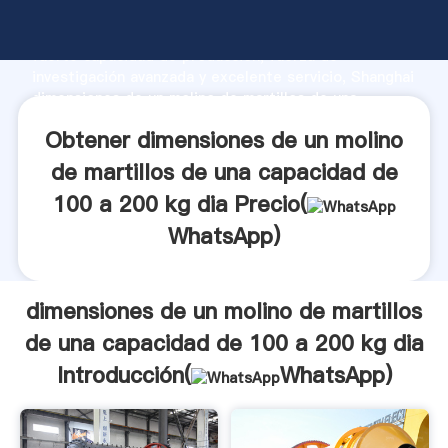
dimensiones de un molino de martillos de una
capacidad de 100 a 200 kg dia fabricante Agarrando
fuerte capacidad de producción, fuerza de
investigación avanzada y excelente servicio, Shanghai
dimensiones de un molino de martillos de una
capacidad de 100 a 200 kg dia proveedor crea el
Obtener dimensiones de un molino
valor y aporta valores a todos los clientes.
de martillos de una capacidad de
100 a 200 kg dia Precio(
WhatsApp
)
dimensiones de un molino de martillos
de una capacidad de 100 a 200 kg dia
Introducción(
WhatsApp
)