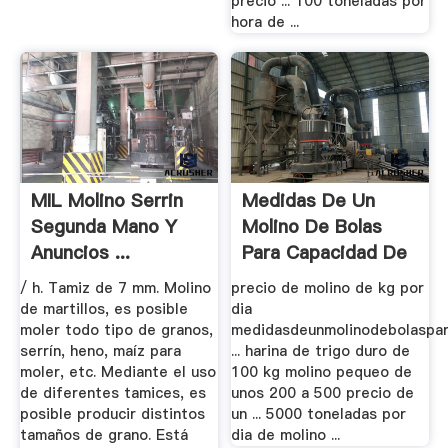
precio ... 100 toneladas por
hora de ...
MIL Molino Serrin
Medidas De Un
Segunda Mano Y
Molino De Bolas
Anuncios ...
Para Capacidad De
5000 Tm ...
/ h. Tamiz de 7 mm. Molino
precio de molino de kg por
de martillos, es posible
dia
moler todo tipo de granos,
medidasdeunmolinodebolaspa
serrín, heno, maíz para
... harina de trigo duro de
moler, etc. Mediante el uso
100 kg molino pequeo de
de diferentes tamices, es
unos 200 a 500 precio de
posible producir distintos
un ... 5000 toneladas por
tamaños de grano. Está
dia de molino ...